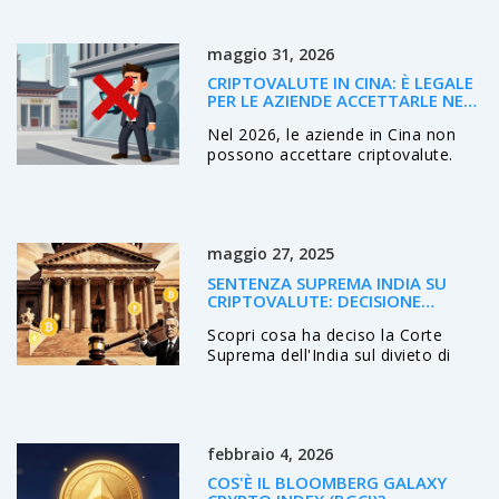
Algorand, Aave, Curve e i rischi del
2026.
maggio 31, 2026
CRIPTOVALUTE IN CINA: È LEGALE
PER LE AZIENDE ACCETTARLE NEL
2026?
Nel 2026, le aziende in Cina non
possono accettare criptovalute.
Scopri perché il divieto è totale, le
nuove leggi del 2025 e l'alternativa
legale dello Yuan Digitale.
maggio 27, 2025
SENTENZA SUPREMA INDIA SU
CRIPTOVALUTE: DECISIONE
STORICA SPIEGATA
Scopri cosa ha deciso la Corte
Suprema dell'India sul divieto di
criptovalute, le implicazioni fiscali,
l'impatto sugli exchange e le
prospettive future in un'analisi
dettagliata.
febbraio 4, 2026
COS'È IL BLOOMBERG GALAXY