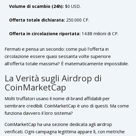
Volume di scambio (24h):
$0 USD.
Offerta totale dichiarata:
250.000 CP.
Offerta in circolazione riportata:
14.88 milioni di CP.
Fermati e pensa un secondo: come può l'offerta in
circolazione essere quasi sessanta volte superiore
all'offerta totale massima? È matematicamente impossibile.
Questa contraddizione è uno dei primi campanelli d'allarme
La Verità sugli Airdrop di
gravi. Un progetto serio ha una tokenomics chiara e
CoinMarketCap
coerente. CoPuppy, invece, mostra dati confusi su diverse
piattaforme, con Binance che riporta addirittura un'offerta
Molti truffatori usano il nome di brand affidabili per
circolante di 0 CP nonostante un market cap completamente
sembrare credibili. CoinMarketCap è uno di questi. Ma come
diluito di $1.30 milioni. Queste incongruenze suggeriscono
funziona davvero il loro sistema?
fortemente problemi nella segnalazione dei dati o, peggio,
una manipolazione intenzionale.
CoinMarketCap ha una sezione dedicata agli airdrop
verificati. Ogni campagna legittima appare lì, con metriche