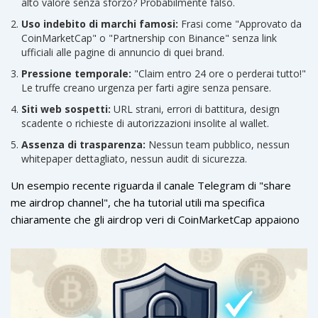
alto valore senza sforzo? Probabilmente falso.
Uso indebito di marchi famosi:
Frasi come "Approvato da
CoinMarketCap" o "Partnership con Binance" senza link
ufficiali alle pagine di annuncio di quei brand.
Pressione temporale:
"Claim entro 24 ore o perderai tutto!"
Le truffe creano urgenza per farti agire senza pensare.
Siti web sospetti:
URL strani, errori di battitura, design
scadente o richieste di autorizzazioni insolite al wallet.
Assenza di trasparenza:
Nessun team pubblico, nessun
whitepaper dettagliato, nessun audit di sicurezza.
Un esempio recente riguarda il canale Telegram di "share
me airdrop channel", che ha tutorial utili ma specifica
chiaramente che gli airdrop veri di CoinMarketCap appaiono
sempre nella loro sezione ufficiale. Qualsiasi altra via è
sospetta.