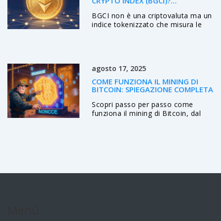
CRYPTO INDEX (BGCI)?
SPIEGAZIONE DETTAGLIATA
BGCI non è una criptovaluta ma un
indice tokenizzato che misura le
performance delle principali
criptovalute. Creato da Bloomberg
e Galaxy Digital, è gestito su
Reserve Protocol. Con capitale di
agosto 17, 2025
mercato di $84k, è un prodotto
niche nel DeFi. Si negozia solo su
COME FUNZIONA IL MINING DI
exchange decentralizzate.
BITCOIN: SPIEGAZIONE COMPLETA
Scopri passo per passo come
funziona il mining di Bitcoin, dal
proof of work all'hardware ASIC,
passando per pool e regolazione
della difficoltà, con esempi pratici
e checklist.
Menù