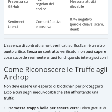
Presenza su
Nessuna attività
regolari del
GitHub
rilevabile
codice
87% negativo
Sentiment
Comunità attiva
(parole chiave: scam,
Utenti
e positiva
dead)
L'assenza di contratti smart verificati su BscScan è un altro
punto critico. Senza un contratto verificato, non puoi sapere
cosa succede realmente ai tuoi fondi quando interagisci con il
sito. Inoltre, Messari, un noto fornitore di dati e analisi
Come Riconoscere le Truffe agli
crypto, ha classificato CoPuppy come "abbandonato" nel suo
Airdrop
rapporto di ottobre 2025, citando la mancanza di attività
degli sviluppatori e volumi commerciali nulli da oltre 180
Non devi essere un esperto di blockchain per proteggerti.
giorni.
Ecco alcuni segni inequivocabili che stai affrontando una
truffa:
Promesse troppo belle per essere vere:
Token gratuiti di