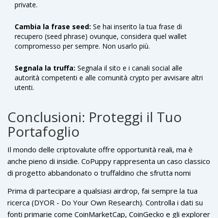
private.
Cambia la frase seed:
Se hai inserito la tua frase di
recupero (seed phrase) ovunque, considera quel wallet
compromesso per sempre. Non usarlo più.
Segnala la truffa:
Segnala il sito e i canali social alle
autorità competenti e alle comunità crypto per avvisare altri
utenti.
Conclusioni: Proteggi il Tuo
Portafoglio
Il mondo delle criptovalute offre opportunità reali, ma è
anche pieno di insidie. CoPuppy rappresenta un caso classico
di progetto abbandonato o truffaldino che sfrutta nomi
grandi come CoinMarketCap per attirare vittime. I dati
Prima di partecipare a qualsiasi airdrop, fai sempre la tua
parlano chiaro: zero volume, tokenomics impossibili e
ricerca (DYOR - Do Your Own Research). Controlla i dati su
assenza totale di attività tecnica.
fonti primarie come CoinMarketCap, CoinGecko e gli explorer