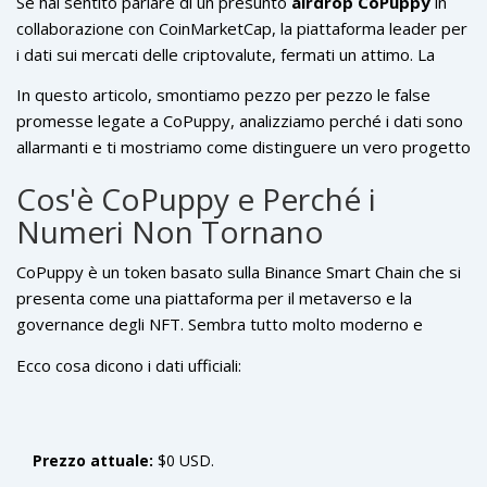
Se hai sentito parlare di un presunto
airdrop CoPuppy
in
collaborazione con
CoinMarketCap
, la piattaforma leader per
i dati sui mercati delle criptovalute
, fermati un attimo. La
risposta breve è che non esiste alcuna partnership ufficiale
In questo articolo, smontiamo pezzo per pezzo le false
né alcun airdrop legittimo gestito da CoinMarketCap per il
promesse legate a CoPuppy, analizziamo perché i dati sono
token CoPuppy (CP). Al contrario, ci sono forti segnali che
allarmanti e ti mostriamo come distinguere un vero progetto
indicano che si tratti di una truffa mirata a rubare fondi dagli
da una trappola digitale. Non vuoi certo rischiare il tuo
utenti ingenui.
Cos'è CoPuppy e Perché i
portafoglio per un progetto fantasma.
Numeri Non Tornano
CoPuppy
è un token basato sulla
Binance Smart Chain
che si
presenta come una piattaforma per il metaverso e la
governance degli NFT. Sembra tutto molto moderno e
affascinante, giusto? Ma quando guardiamo ai numeri reali, la
Ecco cosa dicono i dati ufficiali:
realtà è ben diversa dalle dichiarazioni.
Prezzo attuale:
$0 USD.