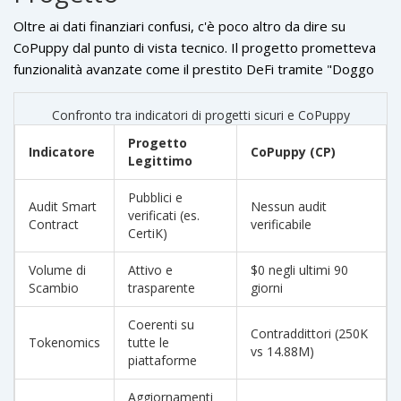
Oltre ai dati finanziari confusi, c'è poco altro da dire su
CoPuppy dal punto di vista tecnico. Il progetto prometteva
funzionalità avanzate come il prestito DeFi tramite "Doggo
Finance" e un ecosistema di carte NFT (Genesis Card, Share
Card). Tuttavia, nessuna di queste funzioni sembra
Confronto tra indicatori di progetti sicuri e CoPuppy
operativa.
Progetto
Indicatore
CoPuppy (CP)
Legittimo
Pubblici e
Audit Smart
Nessun audit
verificati (es.
Contract
verificabile
CertiK)
Volume di
Attivo e
$0 negli ultimi 90
Scambio
trasparente
giorni
Coerenti su
Contraddittori (250K
Tokenomics
tutte le
vs 14.88M)
piattaforme
Aggiornamenti