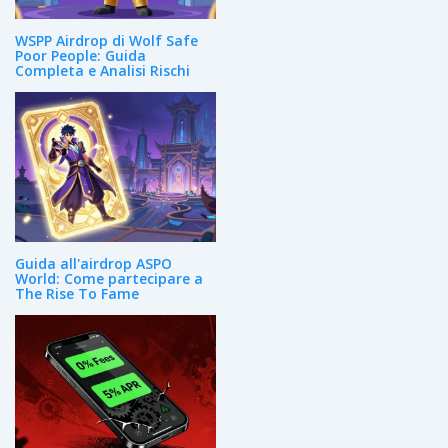
WSPP Airdrop di Wolf Safe
Poor People: Guida
Completa e Analisi Rischi
Guida all'airdrop ASPO
World: Come partecipare a
The Rise To Fame