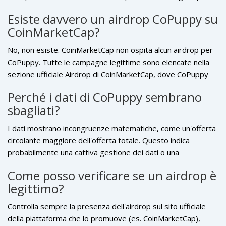
di blocchi. Se qualcosa non torna, fidati del tuo istinto e resta
Esiste davvero un airdrop CoPuppy su
lontano. La tua sicurezza finanziaria vale più di qualche token
CoinMarketCap?
gratuito inesistente.
No, non esiste. CoinMarketCap non ospita alcun airdrop per
CoPuppy. Tutte le campagne legittime sono elencate nella
sezione ufficiale Airdrop di CoinMarketCap, dove CoPuppy
non appare.
Perché i dati di CoPuppy sembrano
sbagliati?
I dati mostrano incongruenze matematiche, come un'offerta
circolante maggiore dell'offerta totale. Questo indica
probabilmente una cattiva gestione dei dati o una
manipolazione intenzionale per ingannare gli investitori.
Come posso verificare se un airdrop è
legittimo?
Controlla sempre la presenza dell'airdrop sul sito ufficiale
della piattaforma che lo promuove (es. CoinMarketCap),