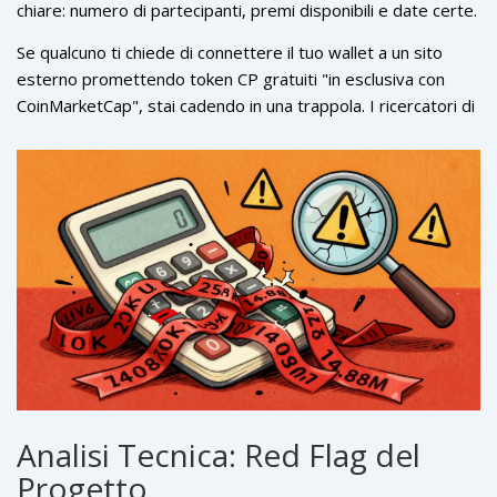
chiare: numero di partecipanti, premi disponibili e date certe.
Se vai a controllare oggi, troverai campagne passate come
Se qualcuno ti chiede di connettere il tuo wallet a un sito
quelle di "momo key" o "Playa3ull", ma zero menzioni di
esterno promettendo token CP gratuiti "in esclusiva con
CoPuppy. Inoltre, CoinMarketCap ha pubblicato linee guida
CoinMarketCap", stai cadendo in una trappola. I ricercatori di
precise: un vero airdrop della piattaforma richiede il
sicurezza hanno documentato oltre 23 canali Telegram falsi
completamento di task specifici attraverso la loro sezione
che impersonano CoPuppy, causando perdite per circa
"Earn" e, soprattutto, non chiederà mai la tua chiave privata.
87.000 dollari solo nel 2025. Questi siti sono spesso "wallet
drainer", progettati per svuotare il tuo portafoglio non
appena confermi una transazione.
Analisi Tecnica: Red Flag del
Progetto