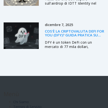
sull'airdrop di IDTT Identity nel
2026: come partecipare, cosa
aspettarti, i rischi e i passi concreti
da seguire per non perdere
l'opportunità. Nessuna
dicembre 7, 2025
speculazione, solo fatti.
COS'È LA CRIPTOVALUTA DEFI FOR
YOU (DFY)? GUIDA PRATICA SU
FUNZIONALITÀ, RISCHI E
DFY è un token DeFi con un
MERCATO
mercato di 77 mila dollari,
sviluppato da un team anonimo.
Promette prestiti e NFT, ma non
ha prodotti reali. È altamente
volatile, con pochissima liquidità e
nessun futuro verificabile.
Menù
Chi Siamo
Termini di Servizio