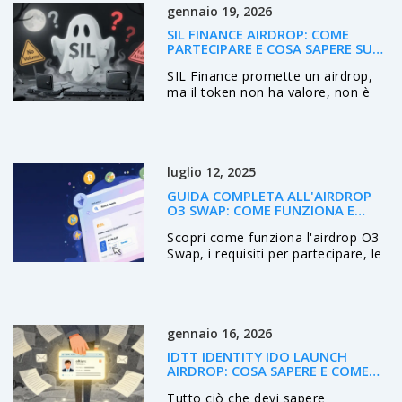
gennaio 19, 2026
SIL FINANCE AIRDROP: COME
PARTECIPARE E COSA SAPERE SUL
TOKEN SIL
SIL Finance promette un airdrop,
ma il token non ha valore, non è
scambiato e non ha comunità.
Scopri perché questo progetto è
un rischio e come riconoscere
airdrop veri da truffe.
luglio 12, 2025
GUIDA COMPLETA ALL'AIRDROP
O3 SWAP: COME FUNZIONA E
COSA SAPERE
Scopri come funziona l'airdrop O3
Swap, i requisiti per partecipare, le
ricompense passate e i consigli
pratici per non perdere future
opportunità.
gennaio 16, 2026
IDTT IDENTITY IDO LAUNCH
AIRDROP: COSA SAPERE E COME
PARTECIPARE NEL 2026
Tutto ciò che devi sapere