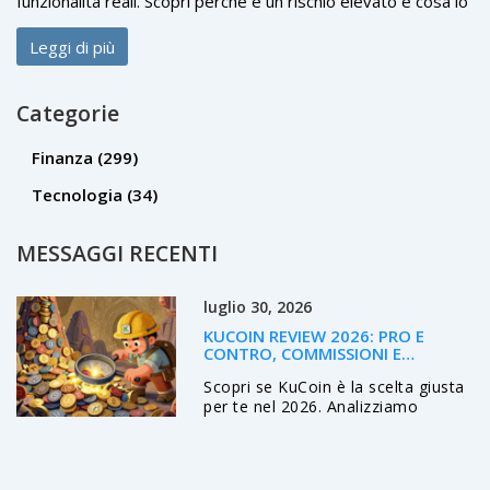
funzionalità reali. Scopri perché è un rischio elevato e cosa lo
rende diverso dai veri progetti AI.
Leggi di più
Categorie
Finanza
(299)
Tecnologia
(34)
MESSAGGI RECENTI
luglio 30, 2026
KUCOIN REVIEW 2026: PRO E
CONTRO, COMMISSIONI E
SICUREZZA
Scopri se KuCoin è la scelta giusta
per te nel 2026. Analizziamo
commissioni, sicurezza, vastità
delle altcoin e pro/contro reali per
trader italiani.