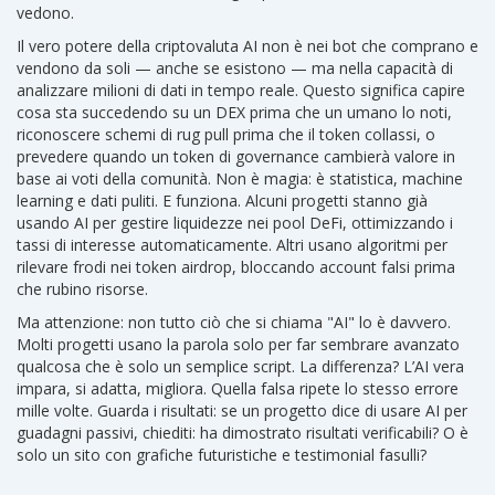
vedono.
Il vero potere della
criptovaluta AI
non è nei bot che comprano e
vendono da soli — anche se esistono — ma nella capacità di
analizzare milioni di dati in tempo reale
. Questo significa capire
cosa sta succedendo su un DEX prima che un umano lo noti,
riconoscere schemi di rug pull prima che il token collassi, o
prevedere quando un token di governance cambierà valore in
base ai voti della comunità. Non è magia: è statistica, machine
learning e dati puliti. E funziona. Alcuni progetti stanno già
usando AI per gestire liquidezze nei pool DeFi, ottimizzando i
tassi di interesse automaticamente. Altri usano algoritmi per
rilevare frodi nei token airdrop, bloccando account falsi prima
che rubino risorse.
Ma attenzione: non tutto ciò che si chiama "AI" lo è davvero.
Molti progetti usano la parola solo per far sembrare avanzato
qualcosa che è solo un semplice script. La differenza? L’AI vera
impara, si adatta, migliora. Quella falsa ripete lo stesso errore
mille volte. Guarda i risultati: se un progetto dice di usare AI per
guadagni passivi, chiediti: ha dimostrato risultati verificabili? O è
solo un sito con grafiche futuristiche e testimonial fasulli?