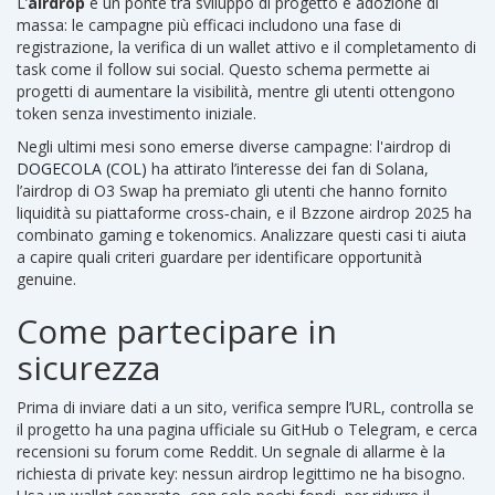
L’
airdrop
è un ponte tra sviluppo di progetto e adozione di
massa: le campagne più efficaci includono una fase di
registrazione, la verifica di un wallet attivo e il completamento di
task come il follow sui social. Questo schema permette ai
progetti di aumentare la visibilità, mentre gli utenti ottengono
token senza investimento iniziale.
Negli ultimi mesi sono emerse diverse campagne: l'airdrop di
DOGECOLA (COL)
ha attirato l’interesse dei fan di Solana,
l’airdrop di O3 Swap ha premiato gli utenti che hanno fornito
liquidità su piattaforme cross‑chain, e il Bzzone airdrop 2025 ha
combinato gaming e tokenomics. Analizzare questi casi ti aiuta
a capire quali criteri guardare per identificare opportunità
genuine.
Come partecipare in
sicurezza
Prima di inviare dati a un sito, verifica sempre l’URL, controlla se
il progetto ha una pagina ufficiale su GitHub o Telegram, e cerca
recensioni su forum come Reddit. Un segnale di allarme è la
richiesta di private key: nessun airdrop legittimo ne ha bisogno.