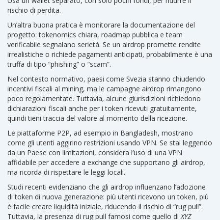
Usa un wallet separato, con solo pochi fondi, per ridurre il
rischio di perdita.
Un’altra buona pratica è monitorare la documentazione del
progetto: tokenomics chiara, roadmap pubblica e team
verificabile segnalano serietà. Se un airdrop promette rendite
irrealistiche o richiede pagamenti anticipati, probabilmente è una
truffa di tipo “phishing” o “scam”.
Nel contesto normativo, paesi come Svezia stanno chiudendo
incentivi fiscali al mining, ma le campagne airdrop rimangono
poco regolamentate. Tuttavia, alcune giurisdizioni richiedono
dichiarazioni fiscali anche per i token ricevuti gratuitamente,
quindi tieni traccia del valore al momento della ricezione.
Le piattaforme P2P, ad esempio in Bangladesh, mostrano
come gli utenti aggirino restrizioni usando VPN. Se stai leggendo
da un Paese con limitazioni, considera l’uso di una VPN
affidabile per accedere a exchange che supportano gli airdrop,
ma ricorda di rispettare le leggi locali.
Studi recenti evidenziano che gli airdrop influenzano l’adozione
di token di nuova generazione: più utenti ricevono un token, più
è facile creare liquidità iniziale, riducendo il rischio di “rug pull”.
Tuttavia, la presenza di rug pull famosi come quello di
XYZ