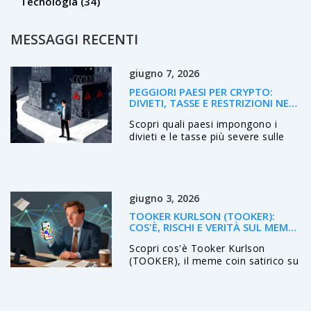
Tecnologia
(34)
MESSAGGI RECENTI
giugno 7, 2026
PEGGIORI PAESI PER CRYPTO:
DIVIETI, TASSE E RESTRIZIONI NEL
MONDO (2026)
Scopri quali paesi impongono i
divieti e le tasse più severe sulle
criptovalute nel 2026. Analisi di
Cina, India, Nigeria e altri stati
restrittivi.
giugno 3, 2026
TOOKER KURLSON (TOOKER):
COS'È, RISCHI E VERITÀ SUL MEME
COIN DI SOLANA
Scopri cos'è Tooker Kurlson
(TOOKER), il meme coin satirico su
Solana. Analisi dei rischi, dati di
mercato, volatilità estrema e guida
pratica per chi vuole capire questo
asset ad alto rischio.