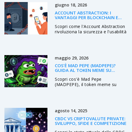
giugno 18, 2026
ACCOUNT ABSTRACTION: I
VANTAGGI PER BLOCKCHAIN E
WALLET DEL FUTURO
Scopri come l'Account Abstraction
rivoluziona la sicurezza e l'usabilità
dei wallet crypto. Dai vantaggi del
recupero sociale alla riduzione
delle gas fees, ecco perché l'ERC-
4337 è il futuro della blockchain.
maggio 29, 2026
COS'È MAD PEPE (MADPEPE)?
GUIDA AL TOKEN MEME SU
ETHEREUM
Scopri cos'è Mad Pepe
(MADPEPE), il token meme su
Ethereum. Analizziamo
tokenomics, rischi, differenze con
PEPE e Dogecoin, e come operare
in sicurezza in questo mercato ad
agosto 14, 2025
alto rischio.
CBDC VS CRIPTOVALUTE PRIVATE:
SVILUPPO, SFIDE E COMPETIZIONE