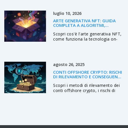
pro e contro, confronto con
Binance e Kraken, e guida
luglio 10, 2026
passo‑passo per aprire la demo.
ARTE GENERATIVA NFT: GUIDA
COMPLETA A ALGORITMI,
SCARSITÀ E COLLEZIONI
Scopri cos'è l'arte generativa NFT,
come funziona la tecnologia on-
chain e quali piattaforme
dominano il mercato nel 2026.
Guida pratica per collezionisti.
agosto 26, 2025
CONTI OFFSHORE CRYPTO: RISCHI
DI RILEVAMENTO E CONSEGUENZE
LEGALI
Scopri i metodi di rilevamento dei
conti offshore crypto, i rischi di
tracciamento e le sanzioni legali
internazionali per chi li usa.