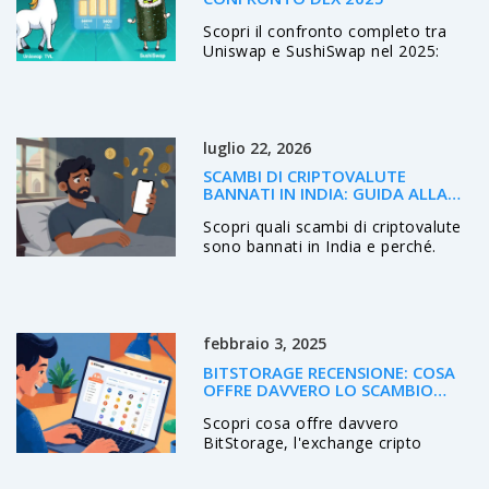
Scopri il confronto completo tra
Uniswap e SushiSwap nel 2025:
liquidità, fee, token, usabilità e
consigli per scegliere il DEX più
adatto alle tue esigenze.
luglio 22, 2026
SCAMBI DI CRIPTOVALUTE
BANNATI IN INDIA: GUIDA ALLA
COMPLIANCE FIU-IND
Scopri quali scambi di criptovalute
sono bannati in India e perché.
Guida completa alla compliance
FIU-IND, tasse e alternative sicure
per trader indiani.
febbraio 3, 2025
BITSTORAGE RECENSIONE: COSA
OFFRE DAVVERO LO SCAMBIO
CRYPTO?
Scopri cosa offre davvero
BitStorage, l'exchange cripto
registrato alle Seychelles.
Analizziamo funzioni, sicurezza,