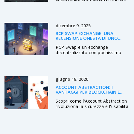
ha token in circolazione, nessuna
comunità e prezzi falsi. È un
progetto fantasma, non un
investimento reale.
dicembre 9, 2025
RCP SWAP EXCHANGE: UNA
RECENSIONE ONESTA DI UNO
SCAMBIO CRYPTO QUASI
RCP Swap è un exchange
SCONOSCIUTO
decentralizzato con pochissima
liquidità e solo 5 token. Funziona,
ma è inutile per chiunque voglia
scambiare con efficienza. Scopri
perché evitare questo DEX e cosa
giugno 18, 2026
usare al suo posto.
ACCOUNT ABSTRACTION: I
VANTAGGI PER BLOCKCHAIN E
WALLET DEL FUTURO
Scopri come l'Account Abstraction
rivoluziona la sicurezza e l'usabilità
dei wallet crypto. Dai vantaggi del
recupero sociale alla riduzione
delle gas fees, ecco perché l'ERC-
4337 è il futuro della blockchain.