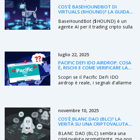
COS'È BASEHOUNDBOT DI
VIRTUALS ($HOUND)? LA GUIDA
COMPLETA AL TOKEN AI PER IL
BaseHoundBot ($HOUND) è un
NETWORK BASE
agente AI per il trading cripto sulla
rete Base, ma manca di
trasparenza, utenti e prove di
funzionamento. Un progetto ad
alto rischio, con prezzo instabile e
luglio 22, 2025
nessuna presenza su exchange
principali.
PACIFIC DEFI IDO AIRDROP: COSA
È, RISCHI E COME VERIFICARE LA
LEGITTIMITÀ
Scopri se il Pacific DeFi IDO
airdrop è reale, i segnali d'allarme
e come verificare la legittimità di
qualsiasi airdrop in 5 step pratici.
novembre 10, 2025
COS'È BLANC DAO (BLC)? LA
VERITÀ SU UNA CRIPTOVALUTA
SENZA CIRCOLAZIONE E CON
BLANC DAO (BLC) sembra una
PREZZI FALSI
criptovaluta promettente, ma non