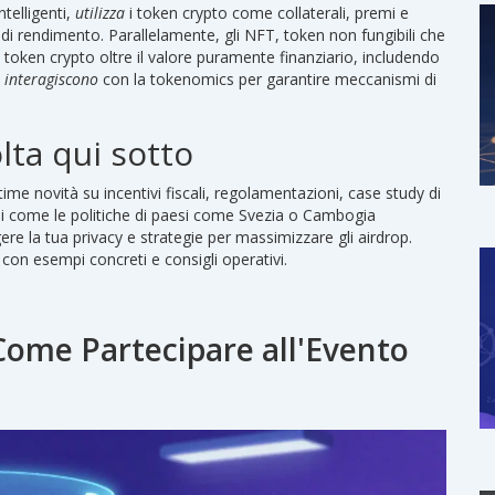
telligenti
,
utilizza
i token crypto come collaterali, premi e
di rendimento. Parallelamente, gli
NFT
,
token non fungibili che
i token crypto oltre il valore puramente finanziario, includendo
i
interagiscono
con la tokenomics per garantire meccanismi di
lta qui sotto
ime novità su incentivi fiscali, regolamentazioni, case study di
rirai come le politiche di paesi come Svezia o Cambogia
gere la tua privacy e strategie per massimizzare gli airdrop.
on esempi concreti e consigli operativi.
Come Partecipare all'Evento