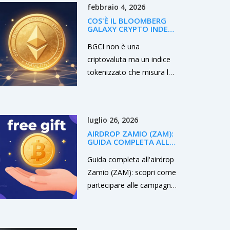
febbraio 4, 2026
COS'È IL BLOOMBERG
GALAXY CRYPTO INDEX
(BGCI)? SPIEGAZIONE
DETTAGLIATA
BGCI non è una
criptovaluta ma un indice
tokenizzato che misura le
performance delle
principali criptovalute.
Creato da Bloomberg e
luglio 26, 2026
Galaxy Digital, è gestito su
AIRDROP ZAMIO (ZAM):
Reserve Protocol. Con
GUIDA COMPLETA ALLE
capitale di mercato di
CAMPAGNE MEXC E
COINMARKETCAP
Guida completa all'airdrop
$84k, è un prodotto niche
Zamio (ZAM): scopri come
nel DeFi. Si negozia solo
partecipare alle campagne
su exchange
su MEXC e
decentralizzate.
CoinMarketCap, i requisiti,
il valore dei token e i rischi