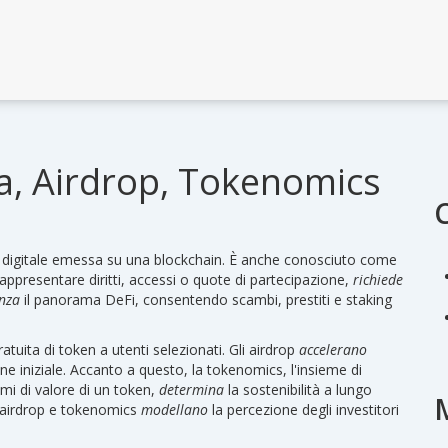
a, Airdrop, Tokenomics
e digitale emessa su una blockchain
. È anche conosciuto come
rappresentare diritti, accessi o quote di partecipazione,
richiede
enza
il panorama DeFi, consentendo scambi, prestiti e staking
ratuita di token a utenti selezionati
. Gli airdrop
accelerano
one iniziale. Accanto a questo, la
tokenomics
,
l'insieme di
mi di valore di un token
,
determina
la sostenibilità a lungo
 airdrop e tokenomics
modellano
la percezione degli investitori