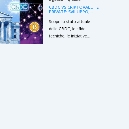
CBDC VS CRIPTOVALUTE
PRIVATE: SVILUPPO,
SFIDE E COMPETIZIONE
Scopri lo stato attuale
delle CBDC, le sfide
tecniche, le iniziative
transfrontaliere e come
competono con le
criptovalute private per
pagamenti, privacy e
regolamentazione.