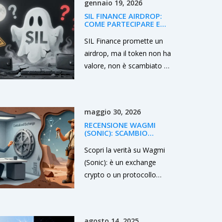
gennaio 19, 2026
associati.
SIL FINANCE AIRDROP:
COME PARTECIPARE E
COSA SAPERE SUL
TOKEN SIL
SIL Finance promette un
airdrop, ma il token non ha
valore, non è scambiato e
non ha comunità. Scopri
perché questo progetto è
un rischio e come
maggio 30, 2026
riconoscere airdrop veri da
RECENSIONE WAGMI
truffe.
(SONIC): SCAMBIO
CRYPTO O
PROTOCOLLO DEFI?
Scopri la verità su Wagmi
VERITÀ SUL PROGETTO
(Sonic): è un exchange
crypto o un protocollo
DeFi? Analisi dettagliata di
sicurezza, tokenomics e
rischi per investitori italiani.
agosto 14, 2025