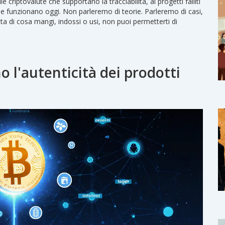
lle criptovalute che supportano la tracciabilità, ai progetti falliti
e funzionano oggi. Non parleremo di teorie. Parleremo di casi,
tta di cosa mangi, indossi o usi, non puoi permetterti di
 l'autenticità dei prodotti