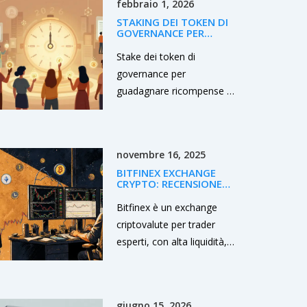
febbraio 1, 2026
pratica.
STAKING DEI TOKEN DI
GOVERNANCE PER
RICOMPENSE: GUIDA
PRATICA 2026
Stake dei token di
governance per
guadagnare ricompense e
partecipare alle decisioni
dei protocolli DeFi. Guida
pratica su Algorand, Aave,
novembre 16, 2025
Curve e i rischi del 2026.
BITFINEX EXCHANGE
CRYPTO: RECENSIONE
COMPLETA PER TRADER
ESPERTI
Bitfinex è un exchange
criptovalute per trader
esperti, con alta liquidità,
derivati e commissioni
basse. Non adatto ai
principianti, offre strumenti
giugno 15, 2026