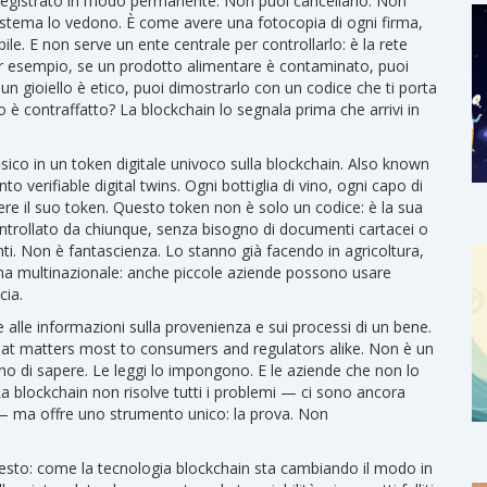
ne registrato in modo permanente. Non puoi cancellarlo. Non
 sistema lo vedono. È come avere una fotocopia di ogni firma,
ile. E non serve un ente centrale per controllarlo: è la rete
 esempio, se un prodotto alimentare è contaminato, puoi
e un gioiello è etico, puoi dimostrarlo con un codice che ti porta
o è contraffatto? La blockchain lo segnala prima che arrivi in
isico in un token digitale univoco sulla blockchain
. Also known
into verifiable digital twins. Ogni bottiglia di vino, ogni capo di
ere il suo token. Questo token non è solo un codice: è la sua
 controllato da chiunque, senza bisogno di documenti cartacei o
ti.
Non è fantascienza. Lo stanno già facendo in agricoltura,
una multinazionale: anche piccole aziende possono usare
cia.
le alle informazioni sulla provenienza e sui processi di un bene
.
that matters most to consumers and regulators alike.
Non è un
no di sapere. Le leggi lo impongono. E le aziende che non lo
 La blockchain non risolve tutti i problemi — ci sono ancora
 — ma offre uno strumento unico: la prova. Non
uesto: come la tecnologia blockchain sta cambiando il modo in