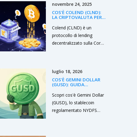
novembre 24, 2025
COS'È COLEND (CLND):
LA CRIPTOVALUTA PER
IL LENDING SU BITCOIN
SIDECHAIN
Colend (CLND) è un
protocollo di lending
decentralizzato sulla Core
blockchain, progettato per
permettere agli utenti di
guadagnare rendimenti sui
luglio 18, 2026
loro BTC senza convertirli.
COS'È GEMINI DOLLAR
Opera nel nascente
(GUSD): GUIDA
settore BTCFi, con un
COMPLETA ALLO
STABLECOIN
Scopri cos'è Gemini Dollar
modello unico di
REGOLAMENTATO
(GUSD), lo stablecoin
abbonamento mensile e
regolamentato NYDFS
governance avanzata.
backed 1:1 col dollaro USA.
Analisi rischi, vantaggi vs
USDC/USDT e guida