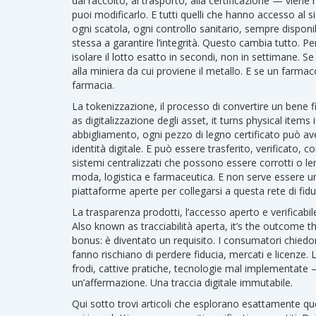
dal raccolto, al trasporto, alla certificazione — vie
puoi modificarlo. E tutti quelli che hanno accesso al
ogni scatola, ogni controllo sanitario, sempre disponib
stessa a garantire l’integrità.
Questo cambia tutto. Per
isolare il lotto esatto in secondi, non in settimane. S
alla miniera da cui proviene il metallo. E se un farmac
farmacia.
La
tokenizzazione
,
il processo di convertire un bene f
as
digitalizzazione degli asset
, it turns physical items 
abbigliamento, ogni pezzo di legno certificato può av
identità digitale. E può essere trasferito, verificato,
sistemi centralizzati che possono essere corrotti o len
moda, logistica e farmaceutica. E non serve essere 
piattaforme aperte per collegarsi a questa rete di fidu
La
trasparenza prodotti
,
l’accesso aperto e verificabi
Also known as
tracciabilità aperta
, it’s the outcome 
bonus: è diventato un requisito. I consumatori chiedo
fanno rischiano di perdere fiducia, mercati e licenze.
frodi, cattive pratiche, tecnologie mal implementate
un’affermazione. Una traccia digitale immutabile.
Qui sotto trovi articoli che esplorano esattamente q