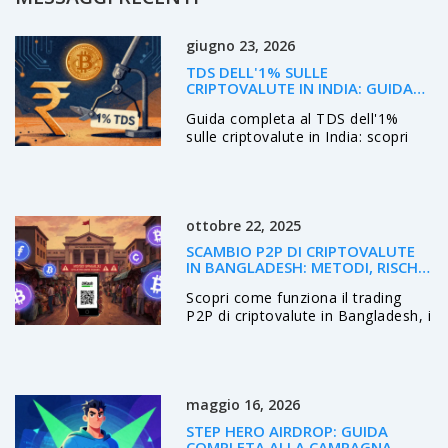
giugno 23, 2026
TDS DELL'1% SULLE
CRIPTOVALUTE IN INDIA: GUIDA
COMPLETA AL PRELIEVO FISCALE
Guida completa al TDS dell'1%
sulle criptovalute in India: scopri
soglie, regole per exchange e P2P,
impatti sui trader e novità fiscali
2025-2026.
ottobre 22, 2025
SCAMBIO P2P DI CRIPTOVALUTE
IN BANGLADESH: METODI, RISCHI
E NORMATIVE
Scopri come funziona il trading
P2P di criptovalute in Bangladesh, i
metodi più usati, i rischi legali e le
strategie per operare in sicurezza.
maggio 16, 2026
STEP HERO AIRDROP: GUIDA
COMPLETA ALLA CAMPAGNA