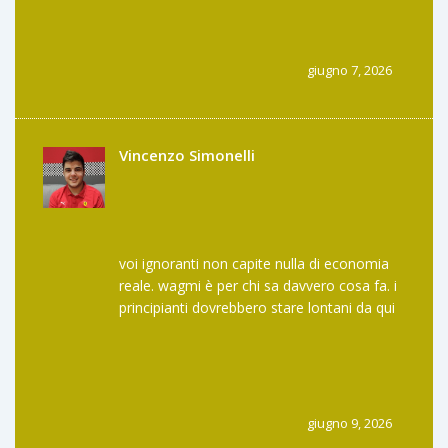
rete.
giugno 7, 2026
Vincenzo Simonelli
voi ignoranti non capite nulla di economia
reale. wagmi è per chi sa davvero cosa fa. i
principianti dovrebbero stare lontani da qui
e continuare a usare le loro banche
tradizionali dove vengono sfruttati
apertamente. noi siamo liberi voi siete
schiavi del sistema ma non ve ne rendete
conto perché avete paura di premere un
giugno 9, 2026
pulsante sbagliato. la leva finanziaria è uno