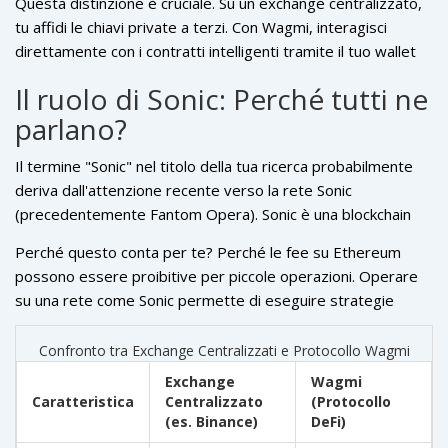
Questa distinzione è cruciale. Su un exchange centralizzato,
supporto per il leverage sui pool V3 di Uniswap. Quando
tu affidi le chiavi private a terzi. Con Wagmi, interagisci
leggi recensioni che parlano di "scambio", spesso si
direttamente con i contratti intelligenti tramite il tuo wallet
riferiscono alla capacità di effettuare swap diretti all'interno
personale, come MetaMask o Rabby. La responsabilità della
del protocollo, non a un libro ordini centralizzato.
Il ruolo di Sonic: Perché tutti ne
sicurezza ricade interamente su di te.
parlano?
Il termine "Sonic" nel titolo della tua ricerca probabilmente
deriva dall'attenzione recente verso la rete
Sonic
(precedentemente Fantom Opera)
. Sonic è una blockchain
Layer 1 progettata per essere estremamente veloce ed
Perché questo conta per te? Perché le fee su Ethereum
economica. Molti protocolli DeFi, incluso Wagmi, stanno
possono essere proibitive per piccole operazioni. Operare
esplorando o hanno già integrato Sonic per ridurre i costi di
su una rete come Sonic permette di eseguire strategie
transazione e aumentare la velocità di esecuzione.
complesse di liquidità con costi minimi. Tuttavia, ricorda che
spostarsi su nuove catene comporta rischi aggiuntivi: smart
Confronto tra Exchange Centralizzati e Protocollo Wagmi
contract meno testati e potenziali bug specifici della catena.
Exchange
Wagmi
Wagmi sta lavorando per abilitare queste multi-chain
Caratteristica
Centralizzato
(Protocollo
launches, ma la maturità della sicurezza varia da una rete
(es. Binance)
DeFi)
all'altra.