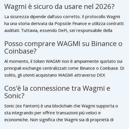
tecnici, allora l'ecosistema Wagmi merita un'analisi
Wagmi è sicuro da usare nel 2026?
approfondita. Non mescolare le due categorie: non cercare
l'assistenza clienti di Binance su un protocollo DeFi.
La sicurezza dipende dall'uso corretto. Il protocollo Wagmi
ha una storia derivata da Popsicle Finance e utilizza contratti
auditati. Tuttavia, essendo DeFi, sei responsabile della
sicurezza del tuo wallet. Usa sempre link ufficiali
Posso comprare WAGMI su Binance o
(wagmi.com) e verifica gli indirizzi dei contratti. Non esiste
Coinbase?
una garanzia assoluta contro bug futuri o attacchi di phishing
esterni.
Al momento, il token WAGMI non è ampiamente quotato sui
principali exchange centralizzati come Binance o Coinbase. Di
solito, gli utenti acquistano WAGMI attraverso DEX
(Exchange Decentralizzati) come Uniswap o PancakeSwap,
Cos'è la connessione tra Wagmi e
oppure tramite aggregator che supportano il token.
Sonic?
Controlla sempre la disponibilità attuale su piattaforme di
tracking come CoinGecko.
Sonic (ex Fantom) è una blockchain che Wagmi supporta o
sta integrando per offrire transazioni più veloci e
economiche. Non significa che Wagmi sia di proprietà di
Sonic, ma che opera su quella rete per migliorare