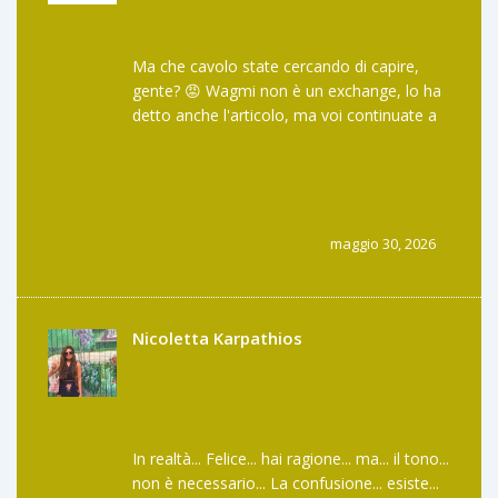
Ma che cavolo state cercando di capire,
gente? 😡 Wagmi non è un exchange, lo ha
detto anche l'articolo, ma voi continuate a
fare domande da principianti assoluti. Se
non sai la differenza tra DeFi e CeFi, rimani
su Binance e non venire a disturbare chi usa
il vero potere della decentralizzazione. È
frustrante leggere commenti così banali
maggio 30, 2026
mentre io sto ottimizzando le mie posizioni
su Sonic. 📉🚫
Nicoletta Karpathios
In realtà... Felice... hai ragione... ma... il tono...
non è necessario... La confusione... esiste...