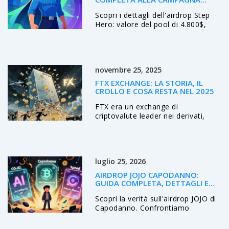
$HERO (DETTAGLI E VALORE)
Scopri i dettagli dell'airdrop Step
Hero: valore del pool di 4.800$,
requisiti di partecipazione e guide
alla sicurezza per evitare truffe nel
2026.
novembre 25, 2025
FTX EXCHANGE: LA STORIA, IL
CROLLO E COSA RESTA NEL 2025
FTX era un exchange di
criptovalute leader nei derivati,
fallito nel 2022 per frode
finanziaria. Nel 2025, non esiste
più. Scopri cosa è successo,
quanto è stato recuperato e le
luglio 25, 2026
lezioni per gli utenti oggi.
AIRDROP JOJO CAPODANNO:
GUIDA COMPLETA, DETTAGLI E
COME PARTECIPARE
Scopri la verità sull'airdrop JOJO di
Capodanno. Confrontiamo
JoJoWorld AI, JOJO BSC e Solana,
spiegando come riconoscere le