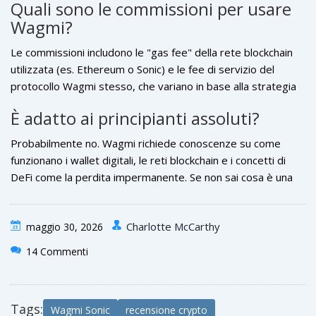
Quali sono le commissioni per usare
l'esperienza utente riducendo i gas fee rispetto ad
Wagmi?
Ethereum mainnet.
Le commissioni includono le "gas fee" della rete blockchain
utilizzata (es. Ethereum o Sonic) e le fee di servizio del
protocollo Wagmi stesso, che variano in base alla strategia
di liquidità o allo swap eseguito. Su reti come Sonic, le gas
È adatto ai principianti assoluti?
fee sono generalmente frazioni di centesimo.
Probabilmente no. Wagmi richiede conoscenze su come
funzionano i wallet digitali, le reti blockchain e i concetti di
DeFi come la perdita impermanente. Se non sai cosa è una
seed phrase o un gas limit, inizia con un exchange
centralizzato semplice prima di esplorare protocolli come
Charlotte McCarthy
maggio 30, 2026
Wagmi.
14 Commenti
Tags:
Wagmi Sonic
recensione crypto