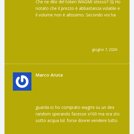
Che ne dite del token WAGMI stesso? 🤔 Ho
notato che il prezzo è abbastanza volatile e
il volume non è altissimo. Secondo voi ha
senso accumulare per la governance o è
meglio solo usarlo per le utility e le fee
ridotte? Mi incuriosisce molto il
meccanismo di reward quando si fornisce
liquidità. Qualcuno ha calcolato il
giugno 7, 2026
rendimento effettivo dopo aver tolto le
perdite impermanenti?
Marco Aruta
guarda io ho comprato wagmi su un dex
random sperando facesse x100 ma ora sto
sotto acqua lol. forse dovrei vendere tutto
e comprare meme coin invece no? cmq
sonic è lenta oggi non so se sono io o la