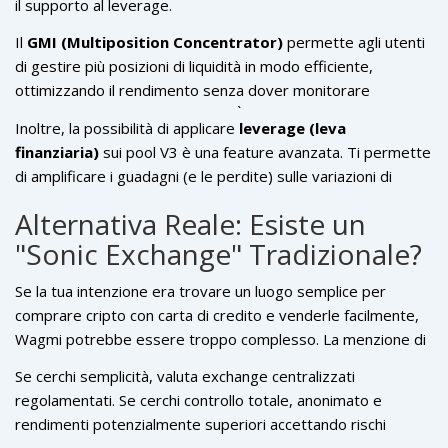
il supporto al leverage.
Il
GMI (Multiposition Concentrator)
permette agli utenti
di gestire più posizioni di liquidità in modo efficiente,
ottimizzando il rendimento senza dover monitorare
manualmente ogni singolo pool. È una soluzione per chi vuole
Inoltre, la possibilità di applicare
leverage (leva
partecipare al DeFi ma non ha tempo di fare micro-gestione
finanziaria)
sui pool V3 è una feature avanzata. Ti permette
ore dopo ore.
di amplificare i guadagni (e le perdite) sulle variazioni di
prezzo. Questa è una spada a doppio taglio: ideale per
Alternativa Reale: Esiste un
trader esperti che capiscono la gestione del rischio,
"Sonic Exchange" Tradizionale?
pericolosa per i principianti che potrebbero vedere la
propria posizione liquidata in pochi minuti durante un
Se la tua intenzione era trovare un luogo semplice per
mercato volatile.
comprare cripto con carta di credito e venderle facilmente,
Wagmi potrebbe essere troppo complesso. La menzione di
"Sonic" potrebbe anche confondersi con scambi centralizzati
Se cerchi semplicità, valuta exchange centralizzati
che supportano la rete Sonic, come
MEXC
o
KuCoin
, che
regolamentati. Se cerchi controllo totale, anonimato e
elencano token legati a Sonic o permettono depositi sulla
rendimenti potenzialmente superiori accettando rischi
rete Fantom/Sonic.