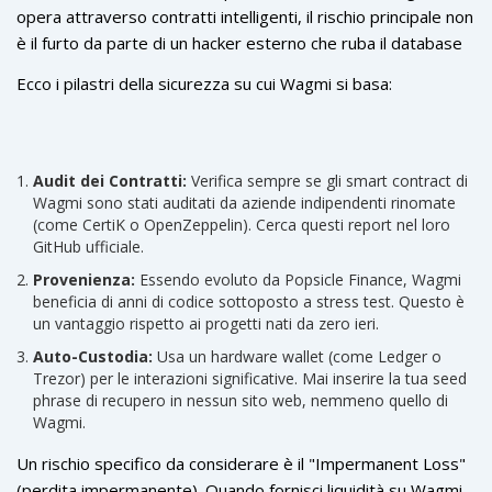
avvenire rapidamente con poco capitale.
opera attraverso contratti intelligenti, il rischio principale non
è il furto da parte di un hacker esterno che ruba il database
dell'exchange (come succede talvolta nelle piattaforme
Ecco i pilastri della sicurezza su cui Wagmi si basa:
centralizzate), ma bug nei codici stessi o attacchi di phishing.
Audit dei Contratti:
Verifica sempre se gli smart contract di
Wagmi sono stati auditati da aziende indipendenti rinomate
(come CertiK o OpenZeppelin). Cerca questi report nel loro
GitHub ufficiale.
Provenienza:
Essendo evoluto da Popsicle Finance, Wagmi
beneficia di anni di codice sottoposto a stress test. Questo è
un vantaggio rispetto ai progetti nati da zero ieri.
Auto-Custodia:
Usa un hardware wallet (come Ledger o
Trezor) per le interazioni significative. Mai inserire la tua seed
phrase di recupero in nessun sito web, nemmeno quello di
Wagmi.
Un rischio specifico da considerare è il "Impermanent Loss"
(perdita impermanente). Quando fornisci liquidità su Wagmi,