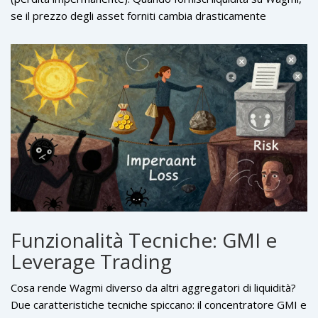
se il prezzo degli asset forniti cambia drasticamente
rispetto al momento del deposito, potresti finire con meno
valore rispetto al semplice holding degli asset nel tuo wallet.
Le strategie automatizzate di Wagmi aiutano a mitigare
questo, ma non lo eliminano completamente.
Funzionalità Tecniche: GMI e
Leverage Trading
Cosa rende Wagmi diverso da altri aggregatori di liquidità?
Due caratteristiche tecniche spiccano: il concentratore GMI e