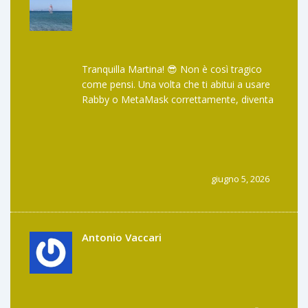
Tranquilla Martina! 😎 Non è così tragico
come pensi. Una volta che ti abitui a usare
Rabby o MetaMask correttamente, diventa
automatico. Io uso sempre un Ledger per le
somme importanti e per le piccole prove
uso il software wallet. È una questione di
abitudine. Inoltre, la community su Discord
è piuttosto attiva se hai dubbi specifici,
giugno 5, 2026
anche se non è un call center. Goditi la
libertà di gestire i tuoi fondi senza chiedere
permesso a nessuno! 🚀✨
Antonio Vaccari