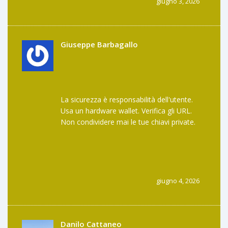
giugno 3, 2026
qualcuno che ti aiuta. Qui? Sei solo contro il
codice. Mi sento così insicura ogni volta che
apro MetaMask. Forse dovrei smettere
completamente, è troppo drammatico per il
Giuseppe Barbagallo
mio cuore fragile! 💔😭
La sicurezza è responsabilità dell'utente.
Usa un hardware wallet. Verifica gli URL.
Non condividere mai le tue chiavi private.
Punto.
giugno 4, 2026
Danilo Cattaneo