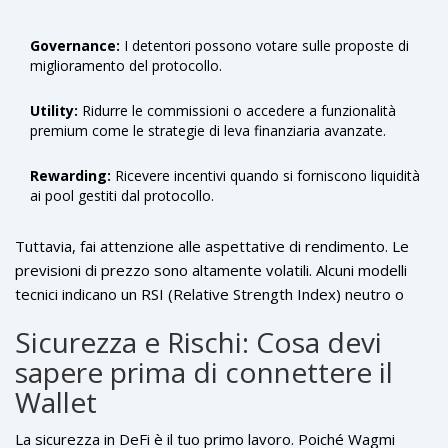
Governance:
I detentori possono votare sulle proposte di
miglioramento del protocollo.
Utility:
Ridurre le commissioni o accedere a funzionalità
premium come le strategie di leva finanziaria avanzate.
Rewarding:
Ricevere incentivi quando si forniscono liquidità
ai pool gestiti dal protocollo.
Tuttavia, fai attenzione alle aspettative di rendimento. Le
previsioni di prezzo sono altamente volatili. Alcuni modelli
tecnici indicano un RSI (Relative Strength Index) neutro o
persino ribassista a breve termine, con medie mobili che
Sicurezza e Rischi: Cosa devi
suggeriscono incertezza. Progetti come CoinDataFlow o
sapere prima di connettere il
CoinCodex offrono proiezioni, ma nel mondo crypto, il
passato non garantisce il futuro. Il volume di trading del
Wallet
token WAGMI è limitato rispetto alle grandi capitalizzazioni, il
che significa che grandi movimenti di prezzo possono
La sicurezza in DeFi è il tuo primo lavoro. Poiché Wagmi