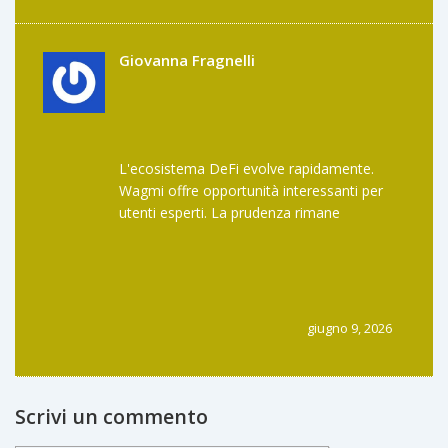
strumento potente per chi ha visione non
per chi piange sulle perdite impermanenti.
smettila di lamentarti e studia oppure esci.
Giovanna Fragnelli
L'ecosistema DeFi evolve rapidamente.
Wagmi offre opportunità interessanti per
utenti esperti. La prudenza rimane
essenziale.
giugno 9, 2026
Scrivi un commento