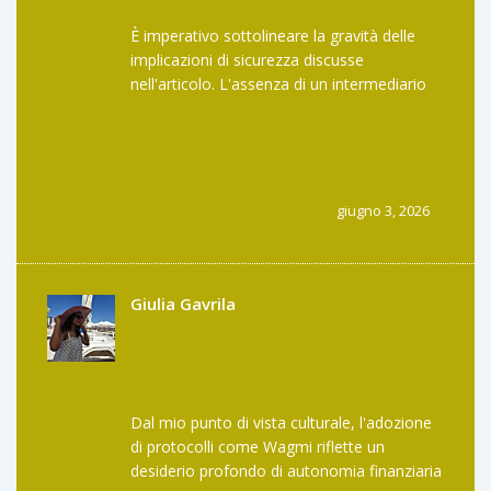
È imperativo sottolineare la gravità delle
implicazioni di sicurezza discusse
nell'articolo. L'assenza di un intermediario
fiduciario non elimina il rischio, bensì lo
trasforma in una sfida individuale di
competenza tecnica. Gli audit dei contratti
intelligenti, condotti da entità quali CertiK o
OpenZeppelin, costituiscono il fondamento
giugno 3, 2026
imprescindibile della fiducia nel sistema.
Tuttavia, tale fiducia deve essere sempre
temperata da un sano scetticismo critico.
L'utilizzo di hardware wallet come Ledger o
Giulia Gavrila
Trezor non è un'opzione, ma un obbligo
morale per chiunque intenda interagire con
asset di valore significativo. La negligenza
nella custodia delle seed phrase è l'unica
vera forma di autolesionismo finanziario
Dal mio punto di vista culturale, l'adozione
digitale.
di protocolli come Wagmi riflette un
desiderio profondo di autonomia finanziaria