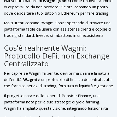
Hai sentito parlare di
Wagmi (Sonic)
come il nuovo scambio
di criptovalute da non perdere? Se stai cercando un posto
dove depositare i tuoi Bitcoin o Ethereum per fare trading
centralizzato, fermati subito. C'è una confusione enorme nel
Molti utenti cercano "Wagmi Sonic" sperando di trovare una
settore al momento, e cadere nella trappola sbagliata
piattaforma facile da usare con assistenza clienti e coppie di
potrebbe costarti caro. La verità è che Wagmi non è uno
trading standard. Invece, si imbattono in un ecosistema
"scambio" nel senso tradizionale del termine, come Binance
tecnico dove tu sei il tuo own bank. Questo articolo smonta il
o Coinbase. È un protocollo DeFi (Finanza Decentralizzata)
Cos'è realmente Wagmi:
mito, spiega cosa fa davvero questo protocollo e ti aiuta a
complesso, nato dall'evoluzione di Popsicle Finance, che
Protocollo DeFi, non Exchange
capire se ha senso per te, considerando anche l'impatto
offre servizi avanzati come la fornitura di liquidità e lo
della rete Sonic sulla tua esperienza.
Centralizzato
swapping.
Per capire se Wagmi fa per te, devi prima chiarire la natura
dell'entità.
Wagmi
è
un protocollo di finanza decentralizzata
che fornisce servizi di trading, fornitura di liquidità e gestione
delle strategie automatizzate
. Non c'è un'azienda centrale
Il progetto nasce dalle ceneri di
Popsicle Finance
, una
che custodisce i tuoi fondi. Non c'è un numero di telefono da
piattaforma nota per le sue strategie di yield farming.
chiamare se dimentichi la password.
Wagmi ha ampliato questa visione, integrando funzionalità
come il concentratore di posizioni multiple (GMI) e il