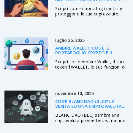
CRIPTOVALUTE NEL 2026
Scopri come i portafogli multisig
proteggono le tue criptovalute
distribuendo il controllo.
Confrontiamo Safe Wallet, Blue
Wallet e BitGo per la massima
sicurezza nel 2026.
luglio 26, 2025
AMBIRE WALLET: COS'È IL
PORTAFOGLIO CRYPTO E IL
TOKEN WALLET
Scopri cos'è Ambire Wallet, il suo
token $WALLET, le sue funzioni di
account abstraction e come usarlo
in pratica per Web3.
novembre 10, 2025
COS'È BLANC DAO (BLC)? LA
VERITÀ SU UNA CRIPTOVALUTA
SENZA CIRCOLAZIONE E CON
BLANC DAO (BLC) sembra una
PREZZI FALSI
criptovaluta promettente, ma non
ha token in circolazione, nessuna
comunità e prezzi falsi. È un