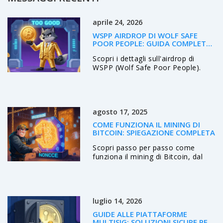
aprile 24, 2026
WSPP AIRDROP DI WOLF SAFE
POOR PEOPLE: GUIDA COMPLETA
E ANALISI RISCHI
Scopri i dettagli sull'airdrop di
WSPP (Wolf Safe Poor People).
Analisi dei rischi, verità sui token
umanitari e guida per evitare truffe
crypto.
agosto 17, 2025
COME FUNZIONA IL MINING DI
BITCOIN: SPIEGAZIONE COMPLETA
Scopri passo per passo come
funziona il mining di Bitcoin, dal
proof of work all'hardware ASIC,
passando per pool e regolazione
della difficoltà, con esempi pratici
e checklist.
luglio 14, 2026
GUIDE ALLE PIATTAFORME
MULTISIG: SOLUZIONI SICURE PER