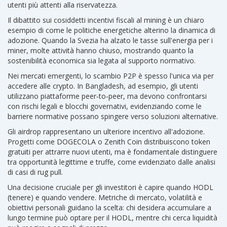
utenti più attenti alla riservatezza.
Il dibattito sui cosiddetti incentivi fiscali al mining è un chiaro
esempio di come le politiche energetiche alterino la dinamica di
adozione. Quando la Svezia ha alzato le tasse sull'energia per i
miner, molte attività hanno chiuso, mostrando quanto la
sostenibilità economica sia legata al supporto normativo.
Nei mercati emergenti, lo scambio P2P è spesso l'unica via per
accedere alle crypto. In Bangladesh, ad esempio, gli utenti
utilizzano piattaforme peer‑to‑peer, ma devono confrontarsi
con rischi legali e blocchi governativi, evidenziando come le
barriere normative possano spingere verso soluzioni alternative.
Gli airdrop rappresentano un ulteriore incentivo all'adozione.
Progetti come DOGECOLA o Zenith Coin distribuiscono token
gratuiti per attrarre nuovi utenti, ma è fondamentale distinguere
tra opportunità legittime e truffe, come evidenziato dalle analisi
di casi di rug pull.
Una decisione cruciale per gli investitori è capire quando HODL
(tenere) e quando vendere. Metriche di mercato, volatilità e
obiettivi personali guidano la scelta: chi desidera accumulare a
lungo termine può optare per il HODL, mentre chi cerca liquidità