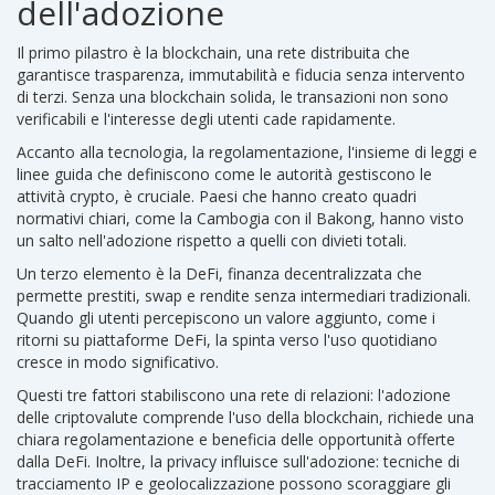
dell'adozione
Il primo pilastro è la
blockchain
,
una rete distribuita che
garantisce trasparenza, immutabilità e fiducia senza intervento
di terzi
. Senza una blockchain solida, le transazioni non sono
verificabili e l'interesse degli utenti cade rapidamente.
Accanto alla tecnologia, la
regolamentazione
,
l'insieme di leggi e
linee guida che definiscono come le autorità gestiscono le
attività crypto
, è cruciale. Paesi che hanno creato quadri
normativi chiari, come la Cambogia con il Bakong, hanno visto
un salto nell'adozione rispetto a quelli con divieti totali.
Un terzo elemento è la
DeFi
,
finanza decentralizzata che
permette prestiti, swap e rendite senza intermediari tradizionali
.
Quando gli utenti percepiscono un valore aggiunto, come i
ritorni su piattaforme DeFi, la spinta verso l'uso quotidiano
cresce in modo significativo.
Questi tre fattori stabiliscono una rete di relazioni: l'adozione
delle criptovalute comprende l'uso della blockchain, richiede una
chiara regolamentazione e beneficia delle opportunità offerte
dalla DeFi. Inoltre, la privacy influisce sull'adozione: tecniche di
tracciamento IP e geolocalizzazione possono scoraggiare gli