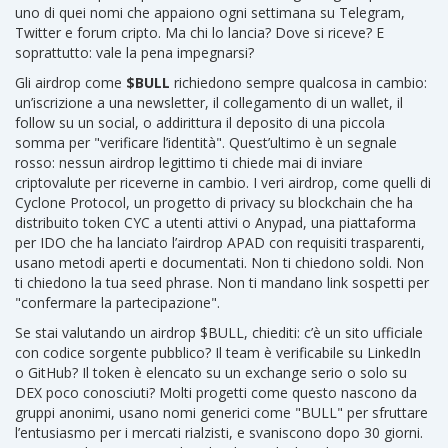
uno di quei nomi che appaiono ogni settimana su Telegram,
Twitter e forum cripto. Ma chi lo lancia? Dove si riceve? E
soprattutto: vale la pena impegnarsi?
Gli airdrop come
$BULL
richiedono sempre qualcosa in cambio:
un’iscrizione a una newsletter, il collegamento di un wallet, il
follow su un social, o addirittura il deposito di una piccola
somma per "verificare l’identità". Quest’ultimo è un segnale
rosso: nessun airdrop legittimo ti chiede mai di inviare
criptovalute per riceverne in cambio. I veri airdrop, come quelli di
Cyclone Protocol
,
un progetto di privacy su blockchain che ha
distribuito token CYC a utenti attivi
o
Anypad
,
una piattaforma
per IDO che ha lanciato l’airdrop APAD con requisiti trasparenti
,
usano metodi aperti e documentati. Non ti chiedono soldi. Non
ti chiedono la tua seed phrase. Non ti mandano link sospetti per
"confermare la partecipazione".
Se stai valutando un airdrop $BULL, chiediti: c’è un sito ufficiale
con codice sorgente pubblico? Il team è verificabile su LinkedIn
o GitHub? Il token è elencato su un exchange serio o solo su
DEX poco conosciuti? Molti progetti come questo nascono da
gruppi anonimi, usano nomi generici come "BULL" per sfruttare
l’entusiasmo per i mercati rialzisti, e svaniscono dopo 30 giorni.