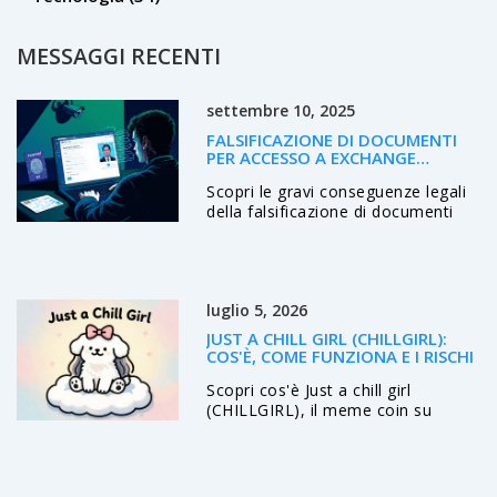
MESSAGGI RECENTI
settembre 10, 2025
FALSIFICAZIONE DI DOCUMENTI
PER ACCESSO A EXCHANGE
CRIPTO: CONSEGUENZE LEGALI
Scopri le gravi conseguenze legali
della falsificazione di documenti
per accedere a exchange di
criptovalute, le pene previste, le
responsabilità degli exchange e le
tecnologie di difesa KYC.
luglio 5, 2026
JUST A CHILL GIRL (CHILLGIRL):
COS'È, COME FUNZIONA E I RISCHI
Scopri cos'è Just a chill girl
(CHILLGIRL), il meme coin su
Solana nato dal virale trend del
'Chill Guy'. Analisi completa di
tokenomics, rischi e come
acquistar.