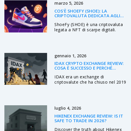
marzo 5, 2026
COS'È SHOEFY (SHOE): LA
CRIPTOVALUTA DEDICATA AGLI
NFT DI SCARPE DIGITALI
ShoeFy (SHOE) è una criptovaluta
legata a NFT di scarpe digitali.
Lanciata nel 2021, ha perso quasi
tutto il suo valore. È un progetto
tecnico con un'idea interessante,
ma senza comunità o scambi
gennaio 1, 2026
principali.
IDAX CRYPTO EXCHANGE REVIEW:
COSA È SUCCESSO E PERCHÉ
EVITARE PIATTAFORME NON
IDAX era un exchange di
REGOLATE
criptovalute che ha chiuso nel 2019
dopo la scomparsa del CEO. Tutti i
fondi degli utenti sono stati persi.
Questa recensione spiega perché
evitare piattaforme non regolate e
luglio 4, 2026
come proteggere i tuoi asset.
HIKENEX EXCHANGE REVIEW: IS IT
SAFE TO TRADE IN 2026?
Discover the truth about Hikenex