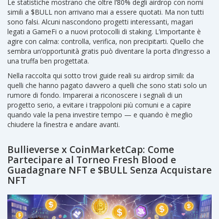
Le statistiche mostrano che oltre l’80% degli airdrop con nomi
simili a $BULL non arrivano mai a essere quotati. Ma non tutti
sono falsi. Alcuni nascondono progetti interessanti, magari
legati a GameFi o a nuovi protocolli di staking. L’importante è
agire con calma: controlla, verifica, non precipitarti. Quello che
sembra un’opportunità gratis può diventare la porta d’ingresso a
una truffa ben progettata.
Nella raccolta qui sotto trovi guide reali su airdrop simili: da
quelli che hanno pagato davvero a quelli che sono stati solo un
rumore di fondo. Imparerai a riconoscere i segnali di un
progetto serio, a evitare i trappoloni più comuni e a capire
quando vale la pena investire tempo — e quando è meglio
chiudere la finestra e andare avanti.
Bullieverse x CoinMarketCap: Come
Partecipare al Torneo Fresh Blood e
Guadagnare NFT e $BULL Senza Acquistare
NFT