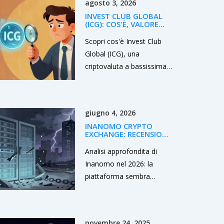
agosto 3, 2026
mondo Web3.
INVEST CLUB GLOBAL
(ICG): COS'È, VALORE
REALE E RISCHI NEL 2026
Scopri cos'è Invest Club
Global (ICG), una
criptovaluta a bassissima
capitalizzazione lanciata
nel 2023. Analisi di prezzi,
rischi, mancanza di volume
giugno 4, 2026
e consigli per gli investitori
INANOMO CRYPTO
nel 2026.
EXCHANGE: RECENSIONE
E ANALISI (2026)
Analisi approfondita di
Inanomo nel 2026: la
piattaforma sembra
cessata le operazioni.
Scopri i rischi, lo stato del
token INOM e le
novembre 24, 2025