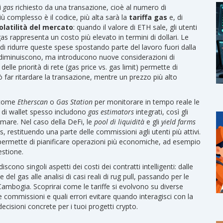
i
gas
richiesto da una transazione, cioè al numero di
iù complesso è il codice, più alta sarà la
tariffa gas
e, di
olatilità del mercato
: quando il valore di ETH sale, gli utenti
as rappresenta un costo più elevato in termini di dollari. Le
 di ridurre queste spese spostando parte del lavoro fuori dalla
iminuiscono, ma introducono nuove considerazioni di
delle priorità di rete (gas price vs. gas limit) permette di
 far ritardare la transazione, mentre un prezzo più alto
l come
Etherscan
o
Gas Station
per monitorare in tempo reale le
e di wallet spesso includono
gas estimators
integrati, così gli
rmare. Nel caso della DeFi, le
pool di liquidità
e gli
yield farms
s, restituendo una parte delle commissioni agli utenti più attivi.
permette di pianificare operazioni più economiche, ad esempio
estione.
scono singoli aspetti dei costi dei contratti intelligenti: dalle
e del gas alle analisi di casi reali di rug pull, passando per le
 Cambogia. Scoprirai come le tariffe si evolvono su diverse
e commissioni e quali errori evitare quando interagisci con la
ecisioni concrete per i tuoi progetti crypto.