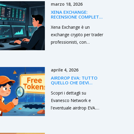
marzo 18, 2026
XENA EXCHANGE:
RECENSIONE COMPLETA
DELLO SCAMBIO
CRYPTO PER TRADER
Xena Exchange è un
PROFESSIONISTI
exchange crypto per trader
professionisti, con
strumenti avanzati ma
nessuna
regolamentazione. Senza
aprile 4, 2026
supporto fiat, app mobile
AIRDROP EVA: TUTTO
o protezione legale, è
QUELLO CHE DEVI
adatto solo a chi conosce
SAPERE SU EVANESCO
NETWORK
Scopri i dettagli su
già il mercato e accetta i
Evanesco Network e
rischi.
l'eventuale airdrop EVA.
Analizziamo la tecnologia
Layer0, il valore del token
e come evitare truffe nel