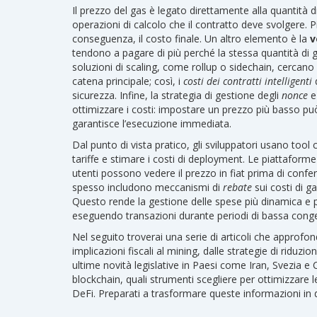
Il prezzo del gas è legato direttamente alla quantità d
operazioni di calcolo che il contratto deve svolgere. P
conseguenza, il costo finale. Un altro elemento è la
v
tendono a pagare di più perché la stessa quantità di g
soluzioni di scaling, come rollup o sidechain, cercano
catena principale; così, i
costi dei contratti intelligenti
d
sicurezza. Infine, la strategia di gestione degli
nonce
e 
ottimizzare i costi: impostare un prezzo più basso può
garantisce l’esecuzione immediata.
Dal punto di vista pratico, gli sviluppatori usano too
tariffe e stimare i costi di deployment. Le piattaform
utenti possono vedere il prezzo in fiat prima di confe
spesso includono meccanismi di
rebate
sui costi di ga
Questo rende la gestione delle spese più dinamica e 
eseguendo transazioni durante periodi di bassa cong
Nel seguito troverai una serie di articoli che approfondi
implicazioni fiscali al mining, dalle strategie di riduzion
ultime novità legislative in Paesi come Iran, Svezia e
blockchain, quali strumenti scegliere per ottimizzare l
DeFi. Preparati a trasformare queste informazioni in d