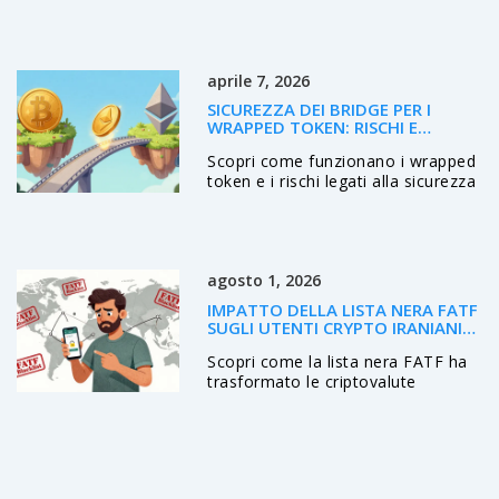
riducendo i costi di gas e
semplificando la gestione di
migliaia di oggetti digitali. È già lo
standard dominante nel gaming
aprile 7, 2026
blockchain.
SICUREZZA DEI BRIDGE PER I
WRAPPED TOKEN: RISCHI E
SOLUZIONI
Scopri come funzionano i wrapped
token e i rischi legati alla sicurezza
dei bridge blockchain. Analisi di
exploit, soluzioni MPC e strategie
di protezione DeFi.
agosto 1, 2026
IMPATTO DELLA LISTA NERA FATF
SUGLI UTENTI CRYPTO IRANIANI
NEL 2026
Scopri come la lista nera FATF ha
trasformato le criptovalute
nell'unica via di fuga finanziaria per
l'Iran. Analisi 2026 sui rischi,
metodi P2P e nuove strategie.