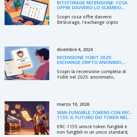
BITSTORAGE RECENSIONE: COSA
OFFRE DAVVERO LO SCAMBIO
CRYPTO?
Scopri cosa offre davvero
BitStorage, l'exchange cripto
registrato alle Seychelles.
Analizziamo funzioni, sicurezza,
pro e contro, confronto con
Binance e Kraken, e guida
dicembre 4, 2024
passo‑passo per aprire la demo.
RECENSIONE YOBIT 2025:
EXCHANGE CRIPTO ANONIMO,
VANTAGGI E RISCHI
Scopri la recensione completa di
YoBit nel 2025: anonimato,
commissioni 0,2 %, altcoin
disponibili, sicurezza e confronto
con Binance e Coinbase.
marzo 10, 2026
SEMI-FUNGIBLE TOKENS CON ERC-
1155: IL FUTURO DEI TOKEN NEL
GAMING E OLTRE
ERC-1155 unisce token fungibili e
non fungibili in un unico standard,