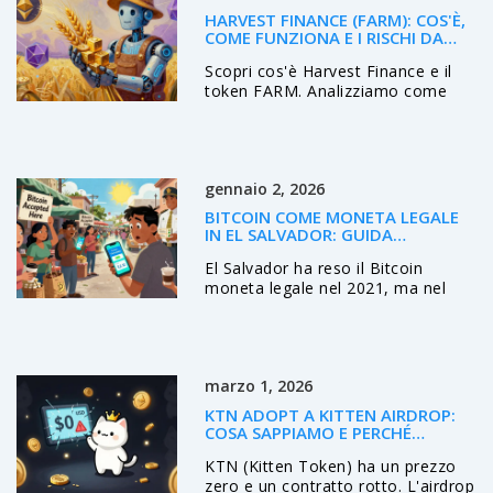
HARVEST FINANCE (FARM): COS'È,
COME FUNZIONA E I RISCHI DA
CONOSCERE
Scopri cos'è Harvest Finance e il
token FARM. Analizziamo come
funziona l'aggregatore di
rendimento, i rischi storici di
sicurezza e come confrontarlo con
competitor come Yearn.
gennaio 2, 2026
BITCOIN COME MONETA LEGALE
IN EL SALVADOR: GUIDA
COMPLETA SULL'ESPERIENZA, IL
El Salvador ha reso il Bitcoin
RIPENSAMENTO E GLI EFFETTI
ECONOMICI
moneta legale nel 2021, ma nel
2025 ha revocato l'obbligo di
accettarlo. Scopri perché
l'esperimento è fallito, cosa è
rimasto e cosa significa per il
marzo 1, 2026
futuro delle criptovalute.
KTN ADOPT A KITTEN AIRDROP:
COSA SAPPIAMO E PERCHÉ
EVITARLO
KTN (Kitten Token) ha un prezzo
zero e un contratto rotto. L'airdrop