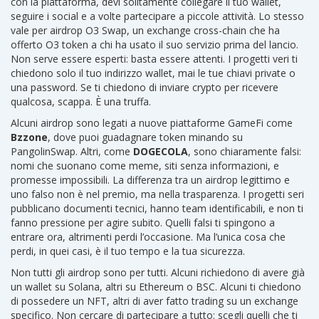
con la piattaforma
, devi solitamente collegare il tuo wallet,
seguire i social e a volte partecipare a piccole attività. Lo stesso
vale per
airdrop O3 Swap
,
un exchange cross-chain che ha
offerto O3 token a chi ha usato il suo servizio prima del lancio
.
Non serve essere esperti: basta essere attenti. I progetti veri ti
chiedono solo il tuo indirizzo wallet, mai le tue chiavi private o
una password. Se ti chiedono di inviare crypto per ricevere
qualcosa, scappa. È una truffa.
Alcuni airdrop sono legati a nuove piattaforme GameFi come
Bzzone
, dove puoi guadagnare token minando su
PangolinSwap. Altri, come
DOGECOLA
, sono chiaramente falsi:
nomi che suonano come meme, siti senza informazioni, e
promesse impossibili. La differenza tra un airdrop legittimo e
uno falso non è nel premio, ma nella trasparenza. I progetti seri
pubblicano documenti tecnici, hanno team identificabili, e non ti
fanno pressione per agire subito. Quelli falsi ti spingono a
entrare ora, altrimenti perdi l’occasione. Ma l’unica cosa che
perdi, in quei casi, è il tuo tempo e la tua sicurezza.
Non tutti gli airdrop sono per tutti. Alcuni richiedono di avere già
un wallet su Solana, altri su Ethereum o BSC. Alcuni ti chiedono
di possedere un NFT, altri di aver fatto trading su un exchange
specifico. Non cercare di partecipare a tutto: scegli quelli che ti