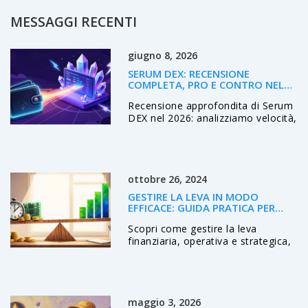
MESSAGGI RECENTI
giugno 8, 2026
SERUM DEX: RECENSIONE
COMPLETA, PRO E CONTRO NEL
2026
Recensione approfondita di Serum
DEX nel 2026: analizziamo velocità,
costi, rischi post-FTX e se è ancora
il miglior exchange decentralizzato
su Solana per i trader.
ottobre 26, 2024
GESTIRE LA LEVA IN MODO
EFFICACE: GUIDA PRATICA PER
FINANZA E BLOCKCHAIN
Scopri come gestire la leva
finanziaria, operativa e strategica,
con esempi pratici per blockchain,
DeFi e imprese. Troverai principi,
piani, checklist e FAQ per ridurre i
rischi e massimizzare i risultati.
maggio 3, 2026