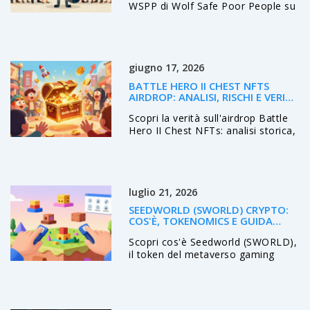
WSPP di Wolf Safe Poor People su
Polygon. Analizziamo il progetto, il
contratto ufficiale, l'evento MEXC
del 2021 e i rischi attuali per gli
investitori.
giugno 17, 2026
BATTLE HERO II CHEST NFTS
AIRDROP: ANALISI, RISCHI E VERITÀ
SUL PROGETTO
Scopri la verità sull'airdrop Battle
Hero II Chest NFTs: analisi storica,
rischi di sicurezza e perché evitare
questo progetto obsoleto nel
2026.
luglio 21, 2026
SEEDWORLD (SWORLD) CRYPTO:
COS'È, TOKENOMICS E GUIDA
COMPLETA
Scopri cos'è Seedworld (SWORLD),
il token del metaverso gaming
Web3. Analizziamo tokenomics,
utilità, rischi e performance attuali
di questa criptovaluta a micro-
capitalizzazione.