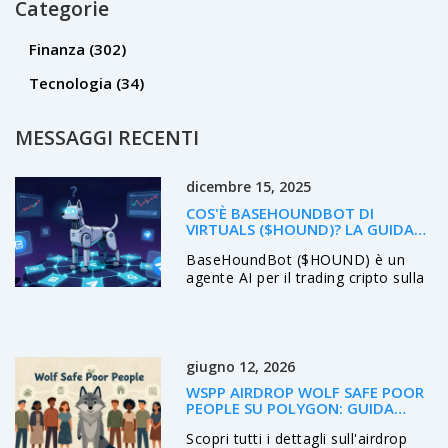
Categorie
Finanza
(302)
Tecnologia
(34)
MESSAGGI RECENTI
dicembre 15, 2025
COS'È BASEHOUNDBOT DI
VIRTUALS ($HOUND)? LA GUIDA
COMPLETA AL TOKEN AI PER IL
BaseHoundBot ($HOUND) è un
NETWORK BASE
agente AI per il trading cripto sulla
rete Base, ma manca di
trasparenza, utenti e prove di
funzionamento. Un progetto ad
alto rischio, con prezzo instabile e
giugno 12, 2026
nessuna presenza su exchange
principali.
WSPP AIRDROP WOLF SAFE POOR
PEOPLE SU POLYGON: GUIDA
COMPLETA E DETTAGLI
Scopri tutti i dettagli sull'airdrop