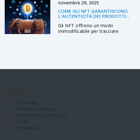
novembre 29, 2025
COME GLI NFT GARANTISCONO
L'AUTENTICITÀ DEI PRODOTTI
CON LA BLOCKCHAIN
Gli NFT offrono un modo
immodificabile per tracciare
l'autenticità dei prodotti,
combattendo la contraffazione con
la blockchain. Dalle bottiglie di vino
agli orologi di lusso, ogni oggetto
può avere un passaporto digitale
unico e verificabile.
Menù
Chi Siamo
Termini di Servizio
Informativa sulla Privacy
GDPR
Contattaci