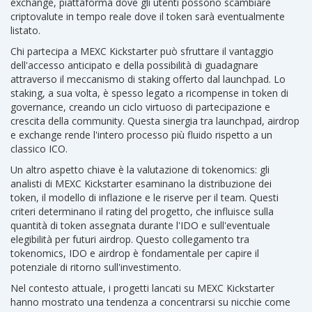
exchange
,
piattaforma dove gli utenti possono scambiare
criptovalute in tempo reale
dove il token sarà eventualmente
listato.
Chi partecipa a MEXC Kickstarter può sfruttare il vantaggio
dell'accesso anticipato e della possibilità di guadagnare
attraverso il meccanismo di staking offerto dal launchpad. Lo
staking, a sua volta, è spesso legato a ricompense in token di
governance, creando un ciclo virtuoso di partecipazione e
crescita della community. Questa sinergia tra launchpad, airdrop
e exchange rende l'intero processo più fluido rispetto a un
classico ICO.
Un altro aspetto chiave è la valutazione di tokenomics: gli
analisti di MEXC Kickstarter esaminano la distribuzione dei
token, il modello di inflazione e le riserve per il team. Questi
criteri determinano il rating del progetto, che influisce sulla
quantità di token assegnata durante l'IDO e sull'eventuale
elegibilità per futuri airdrop. Questo collegamento tra
tokenomics, IDO e airdrop è fondamentale per capire il
potenziale di ritorno sull'investimento.
Nel contesto attuale, i progetti lancati su MEXC Kickstarter
hanno mostrato una tendenza a concentrarsi su nicchie come