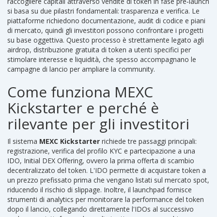
raccogliere capitali attraverso vendite di token in fase pre‑launch
si basa su due pilastri fondamentali: trasparenza e verifica. Le
piattaforme richiedono documentazione, audit di codice e piani
di mercato, quindi gli investitori possono confrontare i progetti
su base oggettiva. Questo processo è strettamente legato agli
airdrop
,
distribuzione gratuita di token a utenti specifici per
stimolare interesse e liquidità
, che spesso accompagnano le
campagne di lancio per ampliare la community.
Come funziona MEXC
Kickstarter e perché è
rilevante per gli investitori
Il sistema
MEXC Kickstarter
richiede tre passaggi principali:
registrazione, verifica del profilo KYC e partecipazione a una
IDO
,
Initial DEX Offering, ovvero la prima offerta di scambio
decentralizzato del token
. L'IDO permette di acquistare token a
un prezzo prefissato prima che vengano listati sul mercato spot,
riducendo il rischio di slippage. Inoltre, il launchpad fornisce
strumenti di analytics per monitorare la performance del token
dopo il lancio, collegando direttamente l'IDOs al successivo