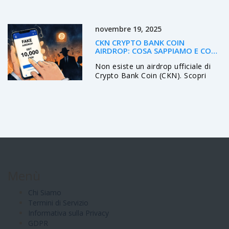
mercato, volatilità estrema e guida
pratica per chi vuole capire questo
asset ad alto rischio.
novembre 19, 2025
CKN CRYPTO BANK COIN
AIRDROP: COSA SAPPIAMO E COSA
EVITARE
Non esiste un airdrop ufficiale di
Crypto Bank Coin (CKN). Scopri
perché tutti gli annunci online sono
truffe, come riconoscere un
airdrop legittimo, e cosa fare se
hai cliccato su un link sospetto.
Attento ai falsi airdrop che rubano i
tuoi fondi.
Menù
Chi Siamo
Termini di Servizio
Informativa sulla Privacy
GDPR