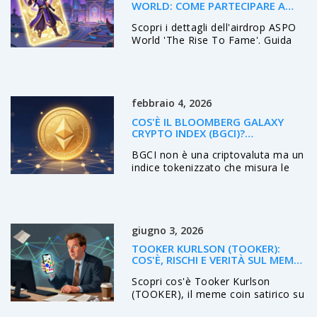
WORLD: COME PARTECIPARE A
THE RISE TO FAME
Scopri i dettagli dell'airdrop ASPO
World 'The Rise To Fame'. Guida
completa su come ottenere token
$ASPO e NFT Elite Box giocando a
questo strategico card game.
febbraio 4, 2026
COS'È IL BLOOMBERG GALAXY
CRYPTO INDEX (BGCI)?
SPIEGAZIONE DETTAGLIATA
BGCI non è una criptovaluta ma un
indice tokenizzato che misura le
performance delle principali
criptovalute. Creato da Bloomberg
e Galaxy Digital, è gestito su
Reserve Protocol. Con capitale di
giugno 3, 2026
mercato di $84k, è un prodotto
niche nel DeFi. Si negozia solo su
TOOKER KURLSON (TOOKER):
exchange decentralizzate.
COS'È, RISCHI E VERITÀ SUL MEME
COIN DI SOLANA
Scopri cos'è Tooker Kurlson
(TOOKER), il meme coin satirico su
Solana. Analisi dei rischi, dati di