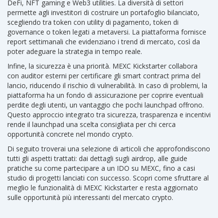
DeFi, NFT gaming e Web3 utilities. La diversità di settori
permette agli investitori di costruire un portafoglio bilanciato,
scegliendo tra token con utility di pagamento, token di
governance o token legati a metaversi. La piattaforma fornisce
report settimanali che evidenziano i trend di mercato, così da
poter adeguare la strategia in tempo reale.
Infine, la sicurezza è una priorità. MEXC Kickstarter collabora
con auditor esterni per certificare gli smart contract prima del
lancio, riducendo il rischio di vulnerabilità. In caso di problemi, la
piattaforma ha un fondo di assicurazione per coprire eventuali
perdite degli utenti, un vantaggio che pochi launchpad offrono.
Questo approccio integrato tra sicurezza, trasparenza e incentivi
rende il launchpad una scelta consigliata per chi cerca
opportunità concrete nel mondo crypto.
Di seguito troverai una selezione di articoli che approfondiscono
tutti gli aspetti trattati: dai dettagli sugli airdrop, alle guide
pratiche su come partecipare a un IDO su MEXC, fino a casi
studio di progetti lanciati con successo. Scopri come sfruttare al
meglio le funzionalità di MEXC Kickstarter e resta aggiornato
sulle opportunità più interessanti del mercato crypto.