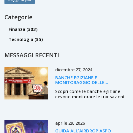
Categorie
Finanza
(303)
Tecnologia
(35)
MESSAGGI RECENTI
dicembre 27, 2024
BANCHE EGIZIANE E
MONITORAGGIO DELLE
TRANSAZIONI CRYPTO: OBBLIGHI,
Scopri come le banche egiziane
SFIDE E PROSPETTIVE
devono monitorare le transazioni
crypto, quali tecnologie usano, le
sfide operative e il futuro della
normativa in Egitto.
aprile 29, 2026
GUIDA ALL'AIRDROP ASPO