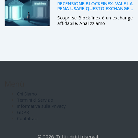
RECENSIONE BLOCKFINEX: VALE LA
PENA USARE QUESTO EXCHANGE
CRYPTO?
Scopri se Blockfinex è un exchange
affidabile. Analizziamo
commissioni, leva 150x e i rischi
legati alla mancanza di trasparenza
dei volumi e regolamentazione.
Menù
Chi Siamo
Termini di Servizio
Informativa sulla Privacy
GDPR
Contattaci
© 2026. Tutti i diritti riservati.