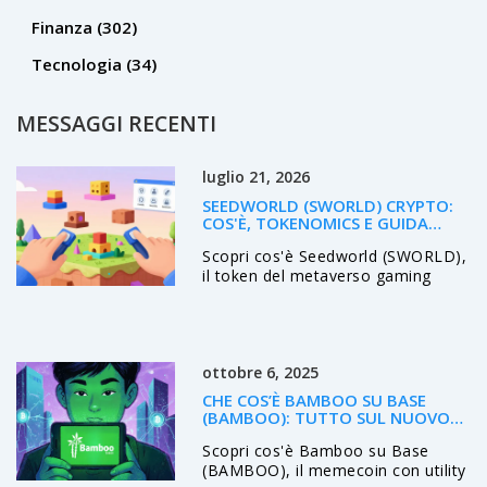
Finanza
(302)
Tecnologia
(34)
MESSAGGI RECENTI
luglio 21, 2026
SEEDWORLD (SWORLD) CRYPTO:
COS'È, TOKENOMICS E GUIDA
COMPLETA
Scopri cos'è Seedworld (SWORLD),
il token del metaverso gaming
Web3. Analizziamo tokenomics,
utilità, rischi e performance attuali
di questa criptovaluta a micro-
capitalizzazione.
ottobre 6, 2025
CHE COS’È BAMBOO SU BASE
(BAMBOO): TUTTO SUL NUOVO
MEMECOIN DELLA RETE BASE
Scopri cos'è Bamboo su Base
(BAMBOO), il memecoin con utility