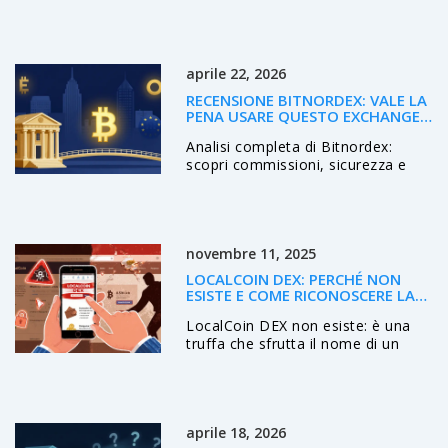
gaming su layer‑2 di Coinbase.
Analizziamo tokenomics, roadmap,
rischi e come acquistarlo in modo
sicuro.
aprile 22, 2026
RECENSIONE BITNORDEX: VALE LA
PENA USARE QUESTO EXCHANGE
CRYPTO EUROPEO?
Analisi completa di Bitnordex:
scopri commissioni, sicurezza e
perché questo exchange
focalizzato sull'Europa è ideale per
i principianti nel trading crypto.
novembre 11, 2025
LOCALCOIN DEX: PERCHÉ NON
ESISTE E COME RICONOSCERE LA
TRUFFA
LocalCoin DEX non esiste: è una
truffa che sfrutta il nome di un
exchange centralizzato chiuso nel
2020. Scopri come riconoscere i
siti falsi e quali DEX veri usare nel
2025.
aprile 18, 2026