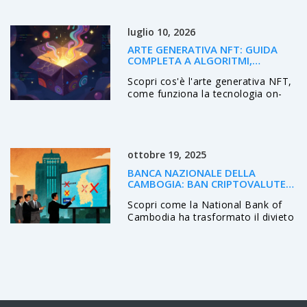
servizi cripto, classi d'asset, e
opportunità per banche e
luglio 10, 2026
consumatori.
ARTE GENERATIVA NFT: GUIDA
COMPLETA A ALGORITMI,
SCARSITÀ E COLLEZIONI
Scopri cos'è l'arte generativa NFT,
come funziona la tecnologia on-
chain e quali piattaforme
dominano il mercato nel 2026.
Guida pratica per collezionisti.
ottobre 19, 2025
BANCA NAZIONALE DELLA
CAMBOGIA: BAN CRIPTOVALUTE E
NUOVE REGOLE 2025
Scopri come la National Bank of
Cambodia ha trasformato il divieto
di criptovalute in una
regolamentazione controllata:
blocchi agli exchange, nuove
categorie di asset e le piattaforme
locali autorizzate.