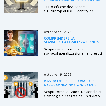
PARTECIPARE NEL 2026
Tutto ciò che devi sapere
sull'airdrop di IDTT Identity nel
2026: come partecipare, cosa
aspettarti, i rischi e i passi concreti
da seguire per non perdere
l'opportunità. Nessuna
ottobre 11, 2025
speculazione, solo fatti.
COMPRENDERE LA
SOVRACOLLATERALIZZAZIONE NEI
PRESTITI CRYPTO
Scopri come funziona la
sovracollateralizzazione nei prestiti
crypto DeFi, i vantaggi per i
creditori, i rischi per i mutuatari e
le prospettive future.
ottobre 19, 2025
BANDA DELLE CRIPTOVALUTE
DELLA BANCA NAZIONALE DI
CAMBOGIA: COME È EVOLUTA LA
Scopri come la Banca Nazionale di
NORMATIVA
Cambogia è passata da un divieto
totale di criptovalute a un quadro
normativo ibrido, con licenze per