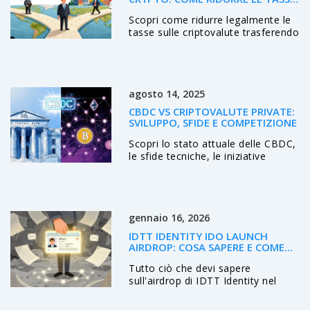
IN MODO LEGALE NEL 2026
Scopri come ridurre legalmente le
tasse sulle criptovalute trasferendo
la residenza fiscale in paesi come
Dubai, Germania o Portogallo.
Guida pratica 2026.
agosto 14, 2025
CBDC VS CRIPTOVALUTE PRIVATE:
SVILUPPO, SFIDE E COMPETIZIONE
Scopri lo stato attuale delle CBDC,
le sfide tecniche, le iniziative
transfrontaliere e come
competono con le criptovalute
private per pagamenti, privacy e
regolamentazione.
gennaio 16, 2026
IDTT IDENTITY IDO LAUNCH
AIRDROP: COSA SAPERE E COME
PARTECIPARE NEL 2026
Tutto ciò che devi sapere
sull'airdrop di IDTT Identity nel
2026: come partecipare, cosa
aspettarti, i rischi e i passi concreti