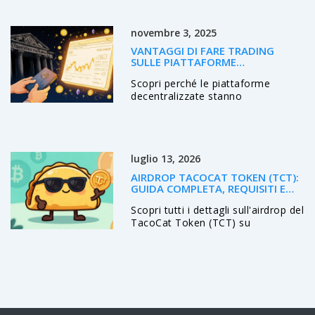
da seguire per non perdere
l'opportunità. Nessuna
novembre 3, 2025
speculazione, solo fatti.
VANTAGGI DI FARE TRADING
SULLE PIATTAFORME
DECENTRALIZZATE
Scopri perché le piattaforme
decentralizzate stanno
rivoluzionando il trading cripto:
sicurezza, privacy totale, accesso a
nuovi token e guadagni passivi
senza intermediari. Il futuro del
luglio 13, 2026
trading è qui.
AIRDROP TACOCAT TOKEN (TCT):
GUIDA COMPLETA, REQUISITI E
DETTAGLI
Scopri tutti i dettagli sull'airdrop del
TacoCat Token (TCT) su
CoinMarketCap. Guida ai requisiti,
premi, sicurezza e confronto con
altri airdrop crypto.