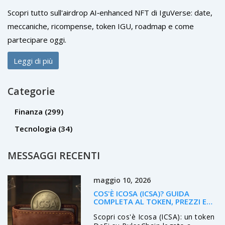
Scopri tutto sull'airdrop AI‑enhanced NFT di IguVerse: date,
meccaniche, ricompense, token IGU, roadmap e come
partecipare oggi.
Leggi di più
Categorie
Finanza
(299)
Tecnologia
(34)
MESSAGGI RECENTI
maggio 10, 2026
COS'È ICOSA (ICSA)? GUIDA
COMPLETA AL TOKEN, PREZZI E
RISCHI NEL 2026
Scopri cos'è Icosa (ICSA): un token