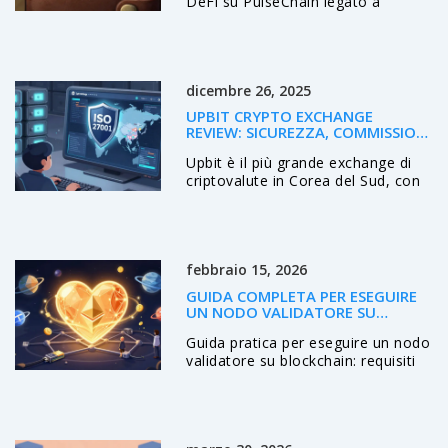
DeFi su PulseChain legato a
Hedron e HEX. Analisi prezzi, rischi
di liquidità e tokenomics aggiornati
al 2026.
dicembre 26, 2025
UPBIT CRYPTO EXCHANGE
REVIEW: SICUREZZA, COMMISSIONI
E LIMITI NEL 2025
Upbit è il più grande exchange di
criptovalute in Corea del Sud, con
forte focus su sicurezza e
conformità. Scopri commissioni,
limiti, verifiche e perché è la scelta
migliore per chi vive in Asia.
febbraio 15, 2026
GUIDA COMPLETA PER ESEGUIRE
UN NODO VALIDATORE SU
BLOCKCHAIN
Guida pratica per eseguire un nodo
validatore su blockchain: requisiti
hardware, finanziari e operativi per
Ethereum, Solana, Polkadot, TON
e Cosmos. Scopri cosa serve
davvero e come evitare errori