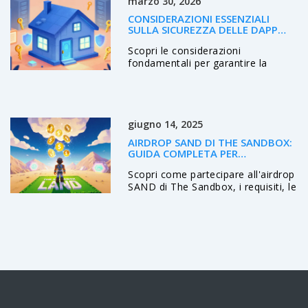
marzo 30, 2026
costosi.
CONSIDERAZIONI ESSENZIALI
SULLA SICUREZZA DELLE DAPP
PER SVILUPPATORI E UTENTI
Scopri le considerazioni
fondamentali per garantire la
sicurezza delle applicazioni
decentralizzate (dApp). Dall'audit
degli smart contract alla
protezione del frontend, analizza
giugno 14, 2025
come prevenire vulnerabilità nel
2026.
AIRDROP SAND DI THE SANDBOX:
GUIDA COMPLETA PER
PARTECIPARE E GUADAGNARE
Scopri come partecipare all'airdrop
SAND di The Sandbox, i requisiti, le
ricompense e i migliori consigli per
massimizzare i guadagni nel
metaverso.