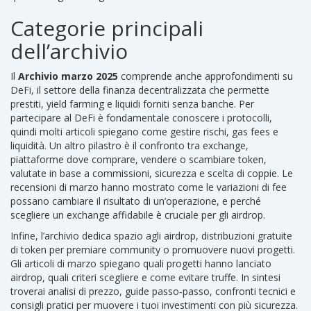
Categorie principali
dell’archivio
Il
Archivio marzo 2025
comprende anche approfondimenti su
DeFi
,
il settore della finanza decentralizzata che permette
prestiti, yield farming e liquidi forniti senza banche
. Per
partecipare al DeFi è fondamentale conoscere i protocolli,
quindi molti articoli spiegano come gestire rischi, gas fees e
liquidità. Un altro pilastro è il confronto tra
exchange
,
piattaforme dove comprare, vendere o scambiare token,
valutate in base a commissioni, sicurezza e scelta di coppie
. Le
recensioni di marzo hanno mostrato come le variazioni di fee
possano cambiare il risultato di un’operazione, e perché
scegliere un exchange affidabile è cruciale per gli airdrop.
Infine, l’archivio dedica spazio agli
airdrop
,
distribuzioni gratuite
di token per premiare community o promuovere nuovi progetti
.
Gli articoli di marzo spiegano quali progetti hanno lanciato
airdrop, quali criteri scegliere e come evitare truffe. In sintesi
troverai analisi di prezzo, guide passo‑passo, confronti tecnici e
consigli pratici per muovere i tuoi investimenti con più sicurezza.