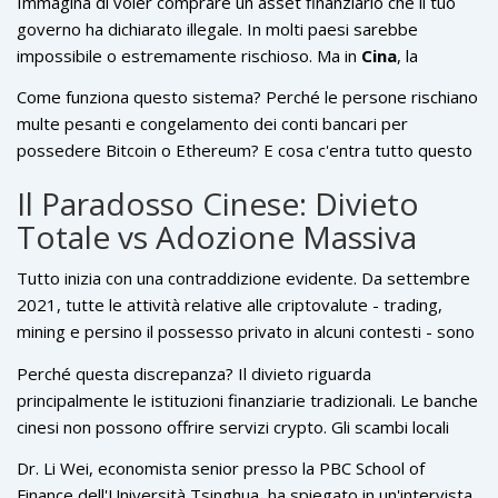
Immagina di voler comprare un asset finanziario che il tuo
governo ha dichiarato illegale. In molti paesi sarebbe
impossibile o estremamente rischioso. Ma in
Cina
,
la
seconda economia mondiale con una popolazione di oltre 1,4
Come funziona questo sistema? Perché le persone rischiano
miliardi di persone
, circa 59 milioni di cittadini lo fanno
multe pesanti e congelamento dei conti bancari per
regolarmente. È un paradosso affascinante e pericoloso:
possedere Bitcoin o Ethereum? E cosa c'entra tutto questo
nonostante il divieto totale imposto nel 2021, l'adozione
con il
e-CNY
,
il yuan digitale ufficiale della Banca Popolare
delle criptovalute in Cina non è scomparsa. Si è solo
Il Paradosso Cinese: Divieto
Cinese
? Analizziamo la realtà dietro le quinte del mercato
nascosta.
Totale vs Adozione Massiva
crypto cinese nel 2026.
Tutto inizia con una contraddizione evidente. Da settembre
2021, tutte le attività relative alle criptovalute - trading,
mining e persino il possesso privato in alcuni contesti - sono
classificate come operazioni finanziarie illegali dalla Banca
Perché questa discrepanza? Il divieto riguarda
Popolare Cinese (PBoC). Eppure, secondo i dati aggiornati a
principalmente le istituzioni finanziarie tradizionali. Le banche
metà 2025 da CoinLaw, la Cina ospita la seconda più grande
cinesi non possono offrire servizi crypto. Gli scambi locali
base di utenti crypto al mondo, subito dopo l'India.
sono stati chiusi. Ma il divieto non elimina la domanda. Anzi,
Dr. Li Wei
,
economista senior presso la PBC School of
spesso la alimenta. Gli investitori cinesi vedono nelle
Finance dell'Università Tsinghua
, ha spiegato in un'intervista