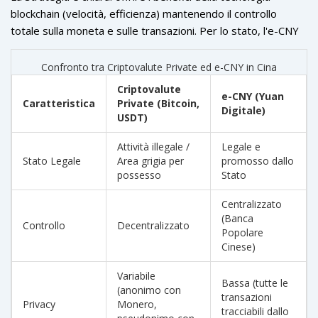
dollari). Il governo sta testando pagamenti in yuan digitale
blockchain (velocità, efficienza) mantenendo il controllo
per i dipendenti pubblici nelle zone pilota e sta espandendo
totale sulla moneta e sulle transazioni. Per lo stato, l'e-CNY
l'integrazione nei trasporti, nelle telecomunicazioni e negli
è la soluzione; per molti cittadini, le criptovalute private
scambi commerciali B2B selezionati.
rimangono l'unica via per la libertà finanziaria internazionale.
Confronto tra Criptovalute Private ed e-CNY in Cina
Criptovalute
e-CNY (Yuan
Caratteristica
Private (Bitcoin,
Digitale)
USDT)
Attività illegale /
Legale e
Stato Legale
Area grigia per
promosso dallo
possesso
Stato
Centralizzato
(Banca
Controllo
Decentralizzato
Popolare
Cinese)
Variabile
Bassa (tutte le
(anonimo con
transazioni
Privacy
Monero,
tracciabili dallo