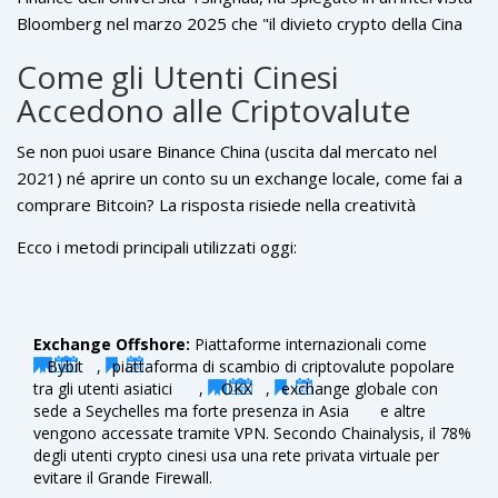
criptovalute uno strumento per due obiettivi principali:
Bloomberg nel marzo 2025 che "il divieto crypto della Cina
proteggersi dall'inflazione interna e aggirare i rigorosi
sta diventando sempre più difficile da far rispettare a livello
controlli sui capitali che impediscono di spostare denaro
Come gli Utenti Cinesi
individuale". Stima che tra il 15% e il 20% degli adulti cinesi
all'estero liberamente.
Accedono alle Criptovalute
abbia effettuato almeno una transazione crypto, nonostante
i rischi legali.
Se non puoi usare Binance China (uscita dal mercato nel
2021) né aprire un conto su un exchange locale, come fai a
comprare Bitcoin? La risposta risiede nella creatività
tecnologica e nei canali informali.
Ecco i metodi principali utilizzati oggi:
Exchange Offshore:
Piattaforme internazionali come
Bybit
,
piattaforma di scambio di criptovalute popolare
tra gli utenti asiatici
,
OKX
,
exchange globale con
sede a Seychelles ma forte presenza in Asia
e altre
vengono accessate tramite VPN. Secondo Chainalysis, il 78%
degli utenti crypto cinesi usa una rete privata virtuale per
evitare il Grande Firewall.