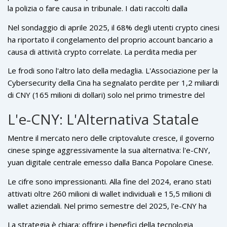
la polizia o fare causa in tribunale. I dati raccolti dalla
comunità Reddit r/CryptoChina, cresciuta a 127.000 membri
Nel sondaggio di aprile 2025, il 68% degli utenti crypto cinesi
nonostante il firewall, mostrano una situazione
ha riportato il congelamento del proprio account bancario a
preoccupante.
causa di attività crypto correlate. La perdita media per
incidente è stata di 23.500 CNY (circa 3.250 dollari). Eppure,
Le frodi sono l'altro lato della medaglia. L'Associazione per la
l'82% degli intervistati ha dichiarato di continuare a operare
Cybersecurity della Cina ha segnalato perdite per 1,2 miliardi
nonostante questi rischi, e il 45% ha addirittura aumentato i
di CNY (165 milioni di dollari) solo nel primo trimestre del
propri investimenti rispetto al 2024.
2025. Senza regolamentazione, i truffatori prosperano. Gli
L'e-CNY: L'Alternativa Statale
utenti devono verificare i controparti attraverso sei canali
distinti prima di ogni operazione P2P, usando numeri di
Mentre il mercato nero delle criptovalute cresce, il governo
telefono temporanei e altri stratagemmi per proteggersi.
cinese spinge aggressivamente la sua alternativa: l'
e-CNY
,
yuan digitale centrale emesso dalla Banca Popolare Cinese
.
A differenza delle criptovalute decentralizzate, l'e-CNY è
Le cifre sono impressionanti. Alla fine del 2024, erano stati
controllato direttamente dallo stato.
attivati oltre 260 milioni di wallet individuali e 15,5 milioni di
wallet aziendali. Nel primo semestre del 2025, l'e-CNY ha
processato transazioni per 1,8 trilioni di CNY (248 miliardi di
La strategia è chiara: offrire i benefici della tecnologia