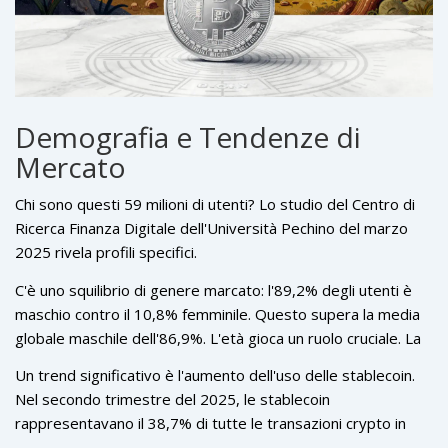
Demografia e Tendenze di
Mercato
Chi sono questi 59 milioni di utenti? Lo studio del Centro di
Ricerca Finanza Digitale dell'Università Pechino del marzo
2025 rivela profili specifici.
C'è uno squilibrio di genere marcato: l'89,2% degli utenti è
maschio contro il 10,8% femminile. Questo supera la media
globale maschile dell'86,9%. L'età gioca un ruolo cruciale. La
fascia 25-34 anni rappresenta il 37,5% degli utenti crypto
Un trend significativo è l'aumento dell'uso delle stablecoin.
cinesi, molto sopra la media globale del 31%. Gli over 45
Nel secondo trimestre del 2025, le stablecoin
sono solo il 12,8%, contro il 22,4% globale. Le criptovalute
rappresentavano il 38,7% di tutte le transazioni crypto in
attirano fortemente le generazioni giovani e tech-savvy.
Cina, salendo dal 21,7% del 2024. Il motivo principale?