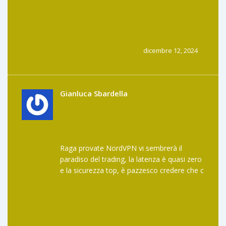
dicembre 12, 2024
Gianluca Sbardella
Raga provate NordVPN vi sembrerà il
paradiso del trading, la latenza è quasi zero
e la sicurezza top, è pazzesco credere che c
sia ancora chi non lo usa.
Con il 2FA e il kill‑switch siete in 100% safe,
davvero non c è limite!
Buon trade a tutti!