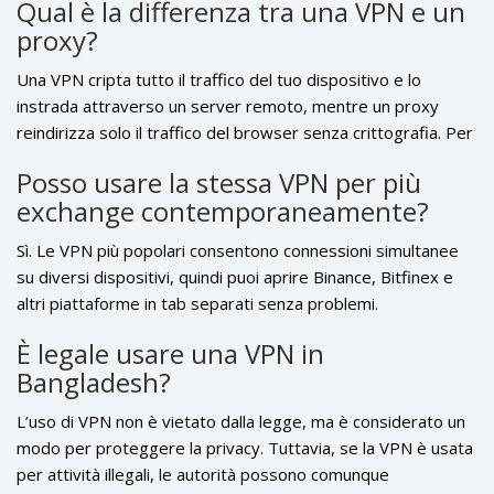
Qual è la differenza tra una VPN e un
prioritizza i pacchetti verso gli endpoint di Binance,
proxy?
riducendo il ping di circa il 30% rispetto a una connessione
standard. Anche il governo bangladese ha iniziato a
Una VPN cripta tutto il traffico del tuo dispositivo e lo
riconsiderare la sua posizione, ma finché il
Digital Security
instrada attraverso un server remoto, mentre un proxy
Act
rimarrà in vigore, la combinazione VPN + exchange
reindirizza solo il traffico del browser senza crittografia. Per
resterà la via più sicura per chi vuole operare in modo
il trading di criptovalute è consigliata la VPN per proteggere
Posso usare la stessa VPN per più
anonimo e senza interruzioni.
credenziali e dati sensibili.
exchange contemporaneamente?
Sì. Le VPN più popolari consentono connessioni simultanee
su diversi dispositivi, quindi puoi aprire Binance, Bitfinex e
altri piattaforme in tab separati senza problemi.
È legale usare una VPN in
Bangladesh?
L’uso di VPN non è vietato dalla legge, ma è considerato un
modo per proteggere la privacy. Tuttavia, se la VPN è usata
per attività illegali, le autorità possono comunque