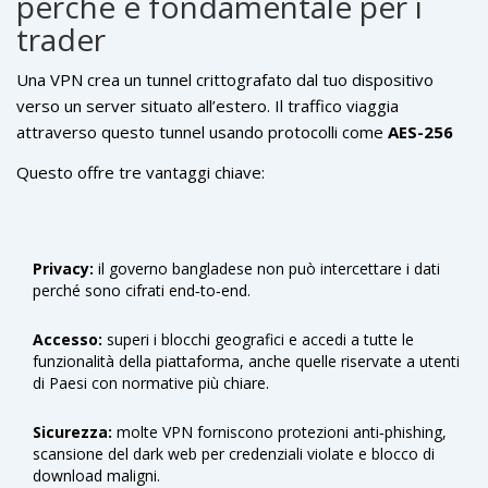
perché è fondamentale per i
esempio, ha dichiarato di aver interrotto il servizio a più di
trader
50 Paesi, includendo quelli con regole poco chiare su crypto.
Queste restrizioni costringono i trader a trovare metodi per
Una VPN crea un tunnel crittografato dal tuo dispositivo
“nascondere” la loro vera posizione geografica.
verso un server situato all’estero. Il traffico viaggia
attraverso questo tunnel usando protocolli come
AES-256
per la cifratura e
WireGuard
per una latenza ridotta.
Questo offre tre vantaggi chiave:
Quando ti connetti a un server in Svizzera, negli Stati Uniti o
in un altro Paese dove l’exchange è consentita, il sito vede
l’indirizzo IP del server VPN e non il tuo vero IP bangladese.
Privacy:
il governo bangladese non può intercettare i dati
perché sono cifrati end‑to‑end.
Accesso:
superi i blocchi geografici e accedi a tutte le
funzionalità della piattaforma, anche quelle riservate a utenti
di Paesi con normative più chiare.
Sicurezza:
molte VPN forniscono protezioni anti‑phishing,
scansione del dark web per credenziali violate e blocco di
download maligni.