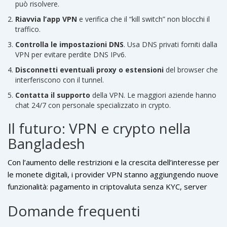
può risolvere.
Riavvia l’app VPN
e verifica che il “kill switch” non blocchi il
traffico.
Controlla le impostazioni DNS
. Usa DNS privati forniti dalla
VPN per evitare perdite DNS IPv6.
Disconnetti eventuali proxy o estensioni
del browser che
interferiscono con il tunnel.
Contatta il supporto
della VPN. Le maggiori aziende hanno
chat 24/7 con personale specializzato in crypto.
Il futuro: VPN e crypto nella
Bangladesh
Con l’aumento delle restrizioni e la crescita dell’interesse per
le monete digitali, i provider VPN stanno aggiungendo nuove
funzionalità: pagamento in criptovaluta senza KYC, server
ottimizzati per la bassa latenza dei feed di mercato e
Domande frequenti
integrazioni con wallet hardware. Nel 2025, ad esempio,
ExpressVPN
ha lanciato una modalità “Crypto‑Boost” che