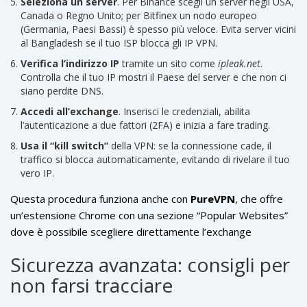
Seleziona un server
. Per Binance scegli un server negli USA,
Canada o Regno Unito; per Bitfinex un nodo europeo
(Germania, Paesi Bassi) è spesso più veloce. Evita server vicini
al Bangladesh se il tuo ISP blocca gli IP VPN.
Verifica l’indirizzo IP
tramite un sito come
ipleak.net
.
Controlla che il tuo IP mostri il Paese del server e che non ci
siano perdite DNS.
Accedi all’exchange
. Inserisci le credenziali, abilita
l’autenticazione a due fattori (2FA) e inizia a fare trading.
Usa il “kill switch”
della VPN: se la connessione cade, il
traffico si blocca automaticamente, evitando di rivelare il tuo
vero IP.
Questa procedura funziona anche con
PureVPN
, che offre
un’estensione Chrome con una sezione “Popular Websites”
dove è possibile scegliere direttamente l’exchange
desiderata e connettersi con un click.
Sicurezza avanzata: consigli per
non farsi tracciare