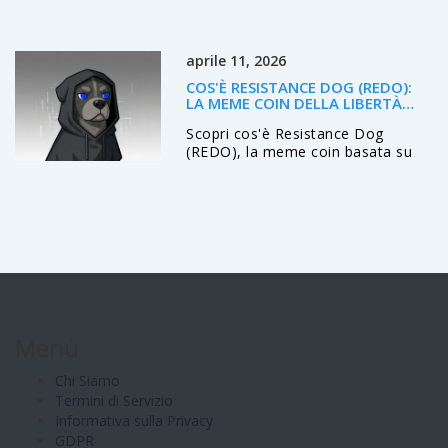
vantaggi unici derivanti dalla sua
storia di mining pool.
aprile 11, 2026
COS'È RESISTANCE DOG (REDO):
LA MEME COIN DELLA LIBERTÀ
DIGITALE
Scopri cos'è Resistance Dog
(REDO), la meme coin basata su
TON che combatte la censura di
internet. Analisi di prezzo,
tecnologia e mission politica.
Menù
Chi Siamo
Termini di Servizio
Informativa sulla Privacy
GDPR