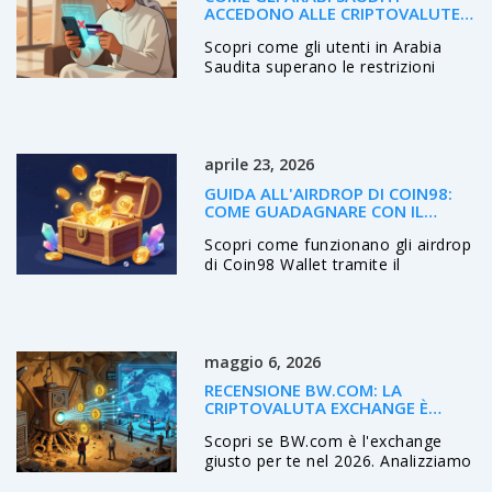
ACCEDONO ALLE CRIPTOVALUTE:
GUIDE, RISCHI E METODI
Scopri come gli utenti in Arabia
Saudita superano le restrizioni
bancarie per accedere alle
criptovalute. Analizziamo i metodi
P2P, i rischi legali con SAMA e le
strategie pratiche per investire in
aprile 23, 2026
sicurezza nel 2026.
GUIDA ALL'AIRDROP DI COIN98:
COME GUADAGNARE CON IL
POWERPOOL
Scopri come funzionano gli airdrop
di Coin98 Wallet tramite il
PowerPool. Guida completa su
staking C98, snapshot e come
reclamare token gratuiti dal Vault.
maggio 6, 2026
RECENSIONE BW.COM: LA
CRIPTOVALUTA EXCHANGE È
SICURA E CONVIENE NEL 2026?
Scopri se BW.com è l'exchange
giusto per te nel 2026. Analizziamo
fee, sicurezza, limiti geografici e