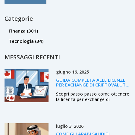
Categorie
Finanza
(301)
Tecnologia
(34)
MESSAGGI RECENTI
giugno 16, 2025
GUIDA COMPLETA ALLE LICENZE
PER EXCHANGE DI CRIPTOVALUTE
IN CANADA
Scopri passo passo come ottenere
la licenza per exchange di
criptovalute in Canada, costi,
tempi, requisiti FINTRAC e CSA, e
consigli pratici.
luglio 3, 2026
COME GLI ARABI SAUDITI