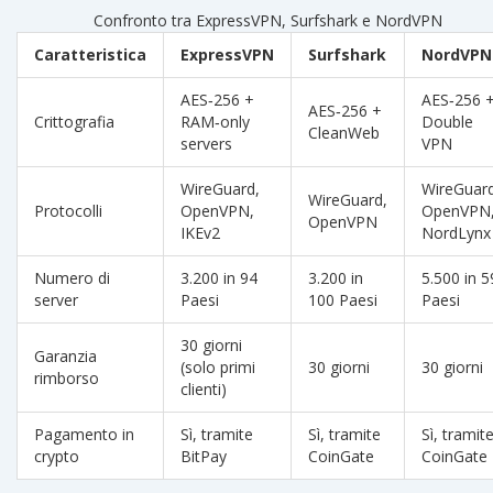
Confronto tra ExpressVPN, Surfshark e NordVPN
Caratteristica
ExpressVPN
Surfshark
NordVPN
AES‑256 +
AES‑256 
AES‑256 +
Crittografia
RAM‑only
Double
CleanWeb
servers
VPN
WireGuard,
WireGuard
WireGuard,
Protocolli
OpenVPN,
OpenVPN
OpenVPN
IKEv2
NordLynx
Numero di
3.200 in 94
3.200 in
5.500 in 5
server
Paesi
100 Paesi
Paesi
30 giorni
Garanzia
(solo primi
30 giorni
30 giorni
rimborso
clienti)
Pagamento in
Sì, tramite
Sì, tramite
Sì, tramit
crypto
BitPay
CoinGate
CoinGate