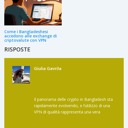
Come i Bangladeshesi
accedono alle exchange di
criptovalute con VPN
RISPOSTE
Giulia Gavrila
Il panorama delle crypto in Bangladesh sta
rapidamente evolvendo, e l’utilizzo di una
VPN di qualità rappresenta una vera
risposta alle restrizioni. È fondamentale
scegliere un provider che offra server con