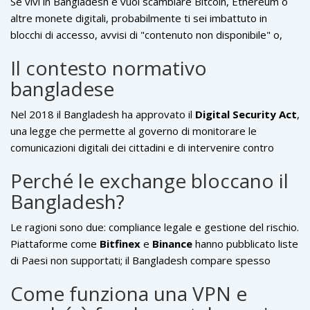
Se vivi in Bangladesh e vuoi scambiare Bitcoin, Ethereum o
altre monete digitali, probabilmente ti sei imbattuto in
blocchi di accesso, avvisi di "contenuto non disponibile" o,
peggio ancora, messaggi che la piattaforma non accetta
Il contesto normativo
clienti dal tuo paese. La risposta più comune è una
VPN
una
bangladese
rete privata virtuale che cripta il tuo traffico internet e ti
assegna un indirizzo IP in un altro Paese, aggirando
Nel 2018 il Bangladesh ha approvato il
Digital Security Act
,
restrizioni geografiche e censura
. In questo articolo
una legge che permette al governo di monitorare le
spiegheremo perché le
exchange di criptovalute
piattaforme
comunicazioni digitali dei cittadini e di intervenire contro
online dove è possibile comprare, vendere e scambiare
attività ritenute “minacciose” per la sicurezza nazionale. La
monete digitali
bloccano il Bangladesh, quali VPN sono più
Perché le exchange bloccano il
normativa non vieta espressamente le criptovalute, ma il
affidabili per i trader locali e come configurarle passo passo,
Bangladesh?
suo linguaggio ampio ha spinto le autorità a considerare le
con consigli di sicurezza per non farsi tracciare né dai
transazioni crypto come potenzialmente pericolose. Di
governi né dagli hacker.
Le ragioni sono due: compliance legale e gestione del rischio.
conseguenza, le istituzioni finanziarie e le piattaforme
Piattaforme come
Bitfinex
e
Binance
hanno pubblicato liste
internazionali hanno iniziato a bloccare gli IP bangladesi per
di Paesi non supportati; il Bangladesh compare spesso
ridurre il rischio di richieste di divulgazione dati da parte
perché le banche locali non supportano trasferimenti legati a
delle autorità.
Come funziona una VPN e
monete digitali e perché le autorità possono richiedere
informazioni sugli utenti in qualsiasi momento. Binance, ad