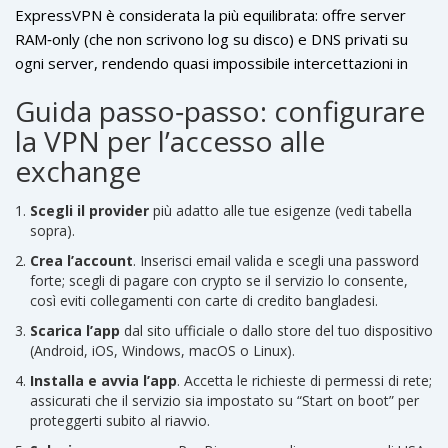
ExpressVPN è considerata la più equilibrata: offre server
RAM‑only (che non scrivono log su disco) e DNS privati su
ogni server, rendendo quasi impossibile intercettazioni in
Bangladesh. Surfshark è la scelta preferita per chi vuole un
Guida passo‑passo: configurare
IP del Bangladesh vero, grazie al suo
la VPN per l’accesso alle
“Bangladesh‑IP‑optimized server”. NordVPN, con la sua
interfaccia user‑friendly e protezione anti‑phishing, è ideale
exchange
per chi vuole una soluzione completa e paga con
criptovaluta.
Scegli il provider
più adatto alle tue esigenze (vedi tabella
sopra).
Crea l’account
. Inserisci email valida e scegli una password
forte; scegli di pagare con crypto se il servizio lo consente,
così eviti collegamenti con carte di credito bangladesi.
Scarica l’app
dal sito ufficiale o dallo store del tuo dispositivo
(Android, iOS, Windows, macOS o Linux).
Installa e avvia l’app
. Accetta le richieste di permessi di rete;
assicurati che il servizio sia impostato su “Start on boot” per
proteggerti subito al riavvio.