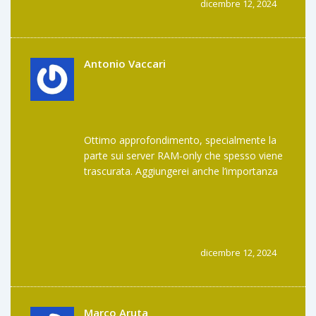
dicembre 12, 2024
Antonio Vaccari
Ottimo approfondimento, specialmente la
parte sui server RAM‑only che spesso viene
trascurata. Aggiungerei anche l’importanza
di verificare la policy di no‑log prima di
sottoscrivere. Un vero must‑read per i
trader.
dicembre 12, 2024
Marco Aruta