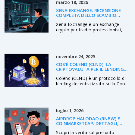
marzo 18, 2026
XENA EXCHANGE: RECENSIONE
COMPLETA DELLO SCAMBIO
CRYPTO PER TRADER
Xena Exchange è un exchange
PROFESSIONISTI
crypto per trader professionisti,
con strumenti avanzati ma
nessuna regolamentazione. Senza
supporto fiat, app mobile o
protezione legale, è adatto solo a
novembre 24, 2025
chi conosce già il mercato e
accetta i rischi.
COS'È COLEND (CLND): LA
CRIPTOVALUTA PER IL LENDING
SU BITCOIN SIDECHAIN
Colend (CLND) è un protocollo di
lending decentralizzato sulla Core
blockchain, progettato per
permettere agli utenti di
guadagnare rendimenti sui loro
BTC senza convertirli. Opera nel
luglio 1, 2026
nascente settore BTCFi, con un
modello unico di abbonamento
AIRDROP HALODAO (RNBW) E
mensile e governance avanzata.
COINMARKETCAP: DETTAGLI,
VERITÀ E RISCHI DA CONOSCERE
Scopri la verità sul presunto