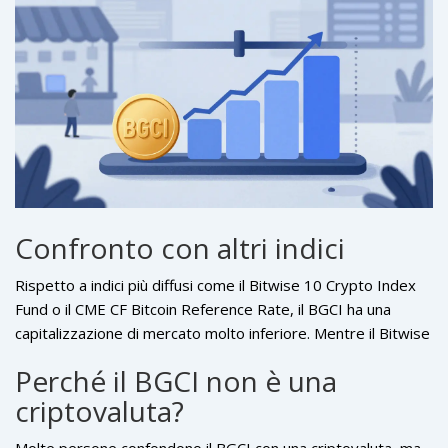
rispetto ad altre criptovalute.
Confronto con altri indici
Rispetto a indici più diffusi come il
Bitwise 10 Crypto Index
Fund
o il
CME CF Bitcoin Reference Rate
, il BGCI ha una
capitalizzazione di mercato molto inferiore. Mentre il Bitwise
10 gestisce miliardi di dollari e il CME CF Bitcoin Reference
Perché il BGCI non è una
Rate è ampiamente utilizzato dai trader istituzionali, il BGCI
criptovaluta?
rimane un prodotto niche con una capitalizzazione di circa
$84.000. Questo lo rende più adatto a investitori che