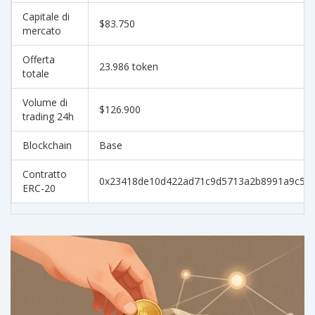
Capitale di
$83.750
mercato
Offerta
23.986 token
totale
Volume di
$126.900
trading 24h
Blockchain
Base
Contratto
0x23418de10d422ad71c9d5713a2b8991a9c58
ERC-20