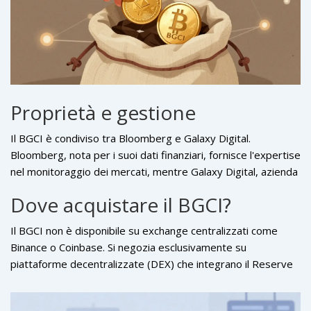
Proprietà e gestione
Il BGCI è condiviso tra
Bloomberg
e
Galaxy Digital
.
Bloomberg, nota per i suoi dati finanziari, fornisce l'expertise
nel monitoraggio dei mercati, mentre Galaxy Digital, azienda
di servizi crypto, gestisce l'implementazione tecnica.
Dove acquistare il BGCI?
Tuttavia, i dettagli esatti sulle regole di governance e sulla
composizione del paniere non sono completamente pubblici,
Il BGCI non è disponibile su exchange centralizzati come
rendendo il BGCI un prodotto piuttosto specialistico.
Binance o Coinbase. Si negozia esclusivamente su
piattaforme decentralizzate (DEX) che integrano il
Reserve
Protocol
. Questo limita l'accesso a utenti esperti di DeFi e
contribuisce al volume di trading relativamente basso