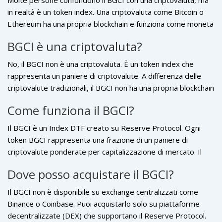
Molte persone confondono il BGCI con una criptovaluta, ma
cercano esposizione specifica a indici tokenizzati piuttosto
in realtà è un
token index
. Una criptovaluta come Bitcoin o
che a strumenti mainstream.
Ethereum ha una propria blockchain e funziona come moneta
digitale. Il BGCI invece è un token ERC-20 che rappresenta
BGCI è una criptovaluta?
un paniere di asset esistenti. Il suo valore dipende
interamente dalle performance delle criptovalute
No, il BGCI non è una criptovaluta. È un
token index
che
sottostanti, senza possedere una propria rete blockchain
rappresenta un paniere di criptovalute. A differenza delle
indipendente.
criptovalute tradizionali, il BGCI non ha una propria blockchain
e il suo valore dipende dalle performance degli asset
Come funziona il BGCI?
sottostanti.
Il BGCI è un
Index DTF
creato su
Reserve Protocol
. Ogni
token BGCI rappresenta una frazione di un paniere di
criptovalute ponderate per capitalizzazione di mercato. Il
valore del token si aggiorna automaticamente in base alle
Dove posso acquistare il BGCI?
variazioni dei prezzi delle criptovalute sottostanti, offrendo
un modo semplice per investire in diversi asset digitali con
Il BGCI non è disponibile su exchange centralizzati come
un unico token.
Binance o Coinbase. Puoi acquistarlo solo su piattaforme
decentralizzate (DEX) che supportano il
Reserve Protocol
.