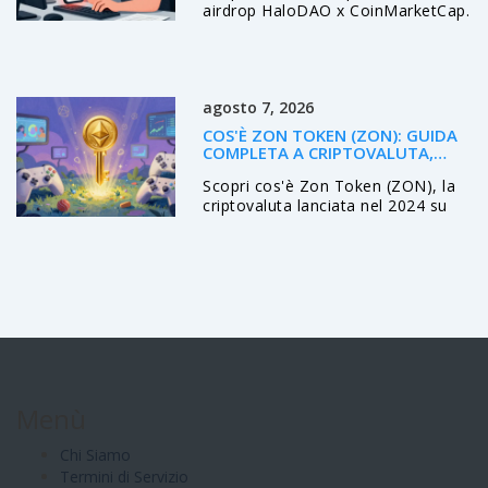
airdrop HaloDAO x CoinMarketCap.
Analisi dettagliata del token RNBW,
rischi di sicurezza e stato attuale
del mercato per evitare truffe.
agosto 7, 2026
COS'È ZON TOKEN (ZON): GUIDA
COMPLETA A CRIPTOVALUTA,
TOKENOMICS E RISCHI
Scopri cos'è Zon Token (ZON), la
criptovaluta lanciata nel 2024 su
Ethereum. Analizziamo
tokenomics, utilità GameFi/DeFi,
rischi di liquidità e dove acquistarla.
Menù
Chi Siamo
Termini di Servizio