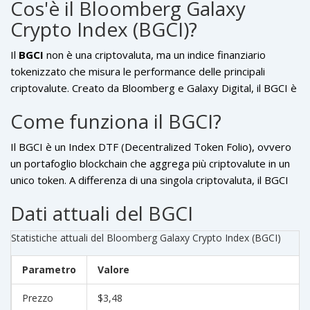
Cos'è il Bloomberg Galaxy
Crypto Index (BGCI)?
Il
BGCI
non è una criptovaluta, ma un
indice finanziario
tokenizzato
che misura le performance delle principali
criptovalute.
Creato da Bloomberg e Galaxy Digital, il BGCI è
gestito sulla piattaforma
Reserve Protocol
come
token
Come funziona il BGCI?
index
.
Il BGCI è un
Index DTF
(Decentralized Token Folio), ovvero
un portafoglio blockchain che aggrega più criptovalute in un
unico token. A differenza di una singola criptovaluta, il BGCI
rappresenta un paniere di asset digitali ponderati per
Dati attuali del BGCI
capitalizzazione di mercato. Ogni token BGCI corrisponde a
una frazione di questo paniere, il cui valore si aggiorna in
Statistiche attuali del Bloomberg Galaxy Crypto Index (BGCI)
tempo reale in base alle performance delle criptovalute
sottostanti.
Parametro
Valore
Prezzo
$3,48