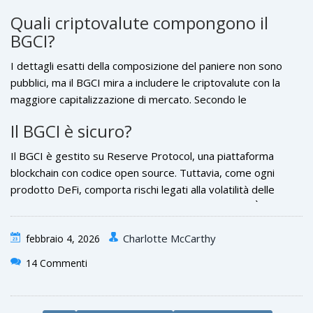
Questo limita l'accesso a utenti esperti di DeFi che hanno
Quali criptovalute compongono il
familiarità con le DEX.
BGCI?
I dettagli esatti della composizione del paniere non sono
pubblici, ma il BGCI mira a includere le criptovalute con la
maggiore capitalizzazione di mercato. Secondo le
informazioni disponibili, potrebbe includere asset come
Il BGCI è sicuro?
Bitcoin, Ethereum e altre top criptovalute, ponderate in
base alla loro dimensione del mercato.
Il BGCI è gestito su
Reserve Protocol
, una piattaforma
blockchain con codice open source. Tuttavia, come ogni
prodotto DeFi, comporta rischi legati alla volatilità delle
criptovalute sottostanti e alla sicurezza della rete. È
importante fare ricerca approfondita prima di investire.
Charlotte McCarthy
febbraio 4, 2026
14 Commenti