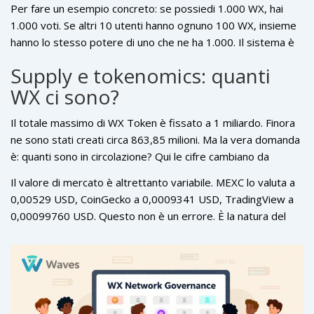
Per fare un esempio concreto: se possiedi 1.000 WX, hai
liquidità? Vuoi allocare fondi per lo sviluppo? Tutto questo
1.000 voti. Se altri 10 utenti hanno ognuno 100 WX, insieme
viene deciso dai detentori di WX. Non c’è un CEO che decide
hanno lo stesso potere di uno che ne ha 1.000. Il sistema è
da solo. Non c’è un board che fa accordi in privato. È una
progettato per evitare che pochi grandi detentori controllino
democrazia on-chain.
Supply e tokenomics: quanti
tutto, anche se i dati mostrano che attualmente ci sono solo
WX ci sono?
48 indirizzi che detengono la maggior parte del totale.
Questo è un punto critico: la decentralizzazione è teorica,
Il totale massimo di WX Token è fissato a 1 miliardo. Finora
ma nella pratica, la concentrazione è ancora alta.
ne sono stati creati circa 863,85 milioni. Ma la vera domanda
è: quanti sono in circolazione? Qui le cifre cambiano da
piattaforma a piattaforma. CoinMarketCap segnala 91,54
Il valore di mercato è altrettanto variabile. MEXC lo valuta a
milioni in circolazione, TradingView ne conta 64,59 milioni.
0,00529 USD, CoinGecko a 0,0009341 USD, TradingView a
Perché questa differenza? Perché le fonti usano metodi
0,00099760 USD. Questo non è un errore. È la natura del
diversi per calcolare cosa significa “in circolazione”. Alcune
mercato cripto. Ogni exchange ha il suo volume, la sua
includono i token bloccati in staking, altre no.
liquidità, il suo gruppo di utenti. Non esiste un “prezzo
ufficiale”. Il mercato complessivo è stimato tra i 217 milioni e
i 291 milioni di dollari, a seconda di chi lo calcola.