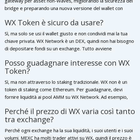
gateway per asset non-Waves, migliorando la sicurezza dei
bridge e preparando una nuova versione del wallet con
funzioni di staking automatico. La chiave del successo non è il
WX Token è sicuro da usare?
prezzo, ma l’adozione. Se entro il 2027 il numero di
detentori attivi supererà 1.000, e non solo 48, allora WX
Sì, ma solo se usi il wallet giusto e non condividi mai la tua
avrà raggiunto il suo obiettivo. Fino ad allora, rimane un
chiave privata. WX Network è un DEX, quindi non hai bisogno
esperimento interessante, ma ancora fragile.
di depositare fondi su un exchange. Tutto avviene
direttamente dal tuo wallet. Il codice è aperto su GitHub e
Posso guadagnare interesse con WX
ha subito audit da team esterni. Tuttavia, il rischio principale
Token?
non è il progetto, ma l’uso: se invii WX a un indirizzo
sbagliato, o se un hacker accede al tuo wallet, non c’è modo
Sì, ma non attraverso lo staking tradizionale. WX non è un
di recuperare i fondi.
token di staking come Ethereum. Per guadagnare, devi
fornire liquidità ai pool AMM su WX Network. Ad esempio,
puoi mettere insieme WX e USDT in un pool. In cambio, ricevi
Perché il prezzo di WX varia così tanto
LP tokens e una parte delle commissioni di trading. Il
tra exchange?
rendimento può variare da 5% a 20% annuo, a seconda della
domanda e della liquidità. È rischioso, ma è l’unico modo per
Perché ogni exchange ha la sua liquidità, i suoi utenti e i suoi
guadagnare con WX.
volumi. MEXC ha molti trader attivi su WX, quindi il prezzo è