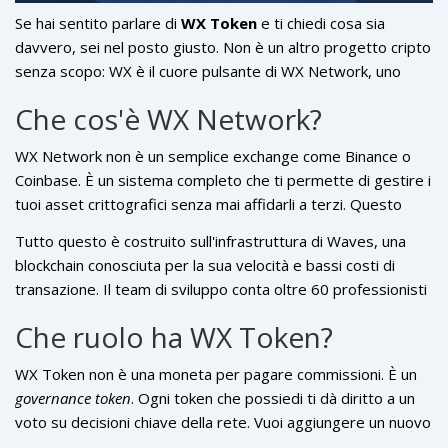
Se hai sentito parlare di
WX Token
e ti chiedi cosa sia
davvero, sei nel posto giusto. Non è un altro progetto cripto
senza scopo: WX è il cuore pulsante di WX Network, uno
scambio decentralizzato (DEX) che funziona da anni
Che cos'è WX Network?
nell'ecosistema Waves. A differenza di molte criptovalute
che nascono con hype e svaniscono, WX è stato lanciato nel
WX Network non è un semplice exchange come Binance o
novembre 2021 con un obiettivo chiaro: dare il controllo
Coinbase. È un sistema completo che ti permette di gestire i
reale agli utenti. Non si tratta solo di comprare e vendere. Si
tuoi asset crittografici senza mai affidarli a terzi. Questo
tratta di decidere come funziona la piattaforma stessa.
significa che le tue monete rimangono nel tuo wallet, non in
Tutto questo è costruito sull'infrastruttura di Waves, una
un conto bloccato su un server centrale. La piattaforma offre
blockchain conosciuta per la sua velocità e bassi costi di
quattro funzionalità principali: uno scambio decentralizzato
transazione. Il team di sviluppo conta oltre 60 professionisti
per trading diretto tra utenti, un wallet integrato, un bridge
con esperienza reale nel fintech e nella blockchain, non solo
per trasferire asset tra blockchain diverse, e pool di liquidità
Che ruolo ha WX Token?
teorici. Questo non è un progetto fatto da una manciata di
automatizzati (AMM) che permettono di guadagnare
persone in un garage. È un sistema operativo per la finanza
interessi fornendo fondi ai mercati.
WX Token non è una moneta per pagare commissioni. È un
decentralizzata, con codice aperto su GitHub e un track
governance token
. Ogni token che possiedi ti dà diritto a un
record che va dal 2017.
voto su decisioni chiave della rete. Vuoi aggiungere un nuovo
pair di trading? Vuoi cambiare le commissioni per i fornitori di