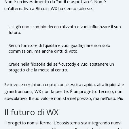
Non è un investimento da “hodl e aspettare”. Non è
liquidità, il volume potrebbe salire, portando con sé il prezzo.
un’alternativa a Bitcoin. WX ha senso solo se:
Usi già uno scambio decentralizzato e vuoi influenzare il suo
futuro.
Sei un fornitore di liquidità e vuoi guadagnare non solo
commissioni, ma anche diritti di voto.
Crede nella filosofia del self-custody e vuoi sostenere un
progetto che la mette al centro.
Se invece cerchi una cripto con crescita rapida, alta liquidità e
grandi annunci, WX non fa per te. È un progetto tecnico, non
speculativo. Il suo valore non sta nel prezzo, ma nell’uso. Più
persone lo usano per governare, più il suo valore intrinseco
Il futuro di WX
cresce. È un’esperienza diversa. Non è il “prossimo Bitcoin”.
È il prossimo passo verso una finanza davvero
Il progetto non si ferma. L’ecosistema sta integrando nuovi
decentralizzata.