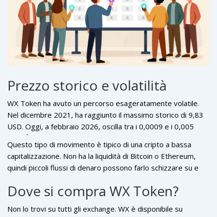
Prezzo storico e volatilità
WX Token ha avuto un percorso esageratamente volatile.
Nel dicembre 2021, ha raggiunto il massimo storico di 9,83
USD. Oggi, a febbraio 2026, oscilla tra i 0,0009 e i 0,005
USD. È sceso del 99% dal picco. Ma non è tutto negativo. Nel
Questo tipo di movimento è tipico di una cripto a bassa
2025, il prezzo ha toccato un minimo di 0,00357305 USD, e
capitalizzazione. Non ha la liquidità di Bitcoin o Ethereum,
da allora è salito del 32,84% nel 2026. L’ultimo mese ha
quindi piccoli flussi di denaro possono farlo schizzare su e
visto una flessione del 11,47%, ma l’ultima settimana ha
giù. I trader esperti lo usano per operazioni a breve termine,
mostrato un rialzo del 13,97%.
Dove si compra WX Token?
ma per chi vuole mantenere un asset a lungo termine, è
un’esperienza da stress test.
Non lo trovi su tutti gli exchange. WX è disponibile su