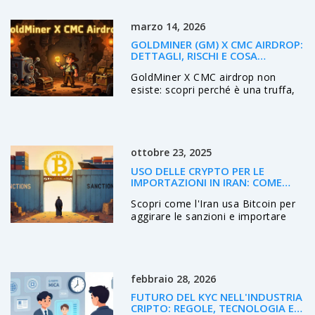
guide pratiche per guadagnare
crypto.
marzo 14, 2026
GOLDMINER (GM) X CMC AIRDROP:
DETTAGLI, RISCHI E COSA
SAPPIAMO DAVVERO
GoldMiner X CMC airdrop non
esiste: scopri perché è una truffa,
cosa è veramente GM, i rischi del
progetto e come evitare di perdere
soldi su progetti cripto morti.
ottobre 23, 2025
USO DELLE CRYPTO PER LE
IMPORTAZIONI IN IRAN: COME
BITCOIN PERMETTE IL
Scopri come l'Iran usa Bitcoin per
COMMERCIO
aggirare le sanzioni e importare
beni, dal quadro normativo al ruolo
delle mining farm, con rischi,
vantaggi e prospettive future.
febbraio 28, 2026
FUTURO DEL KYC NELL'INDUSTRIA
CRIPTO: REGOLE, TECNOLOGIA E