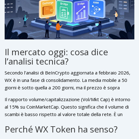
Il mercato oggi: cosa dice
l’analisi tecnica?
Secondo l’analisi di BeInCrypto aggiornata a febbraio 2026,
WX è in una fase di consolidamento. La media mobile a 50
giorni è sotto quella a 200 giorni, ma il prezzo è sopra
entrambe. Questo è un segnale ambiguo: non indica una
Il rapporto volume/capitalizzazione (Vol/Mkt Cap) è intorno
tendenza rialzista forte, né un crollo imminente. È un
al 15% su CoinMarketCap. Questo significa che il volume di
mercato che aspetta. Aspetta un evento: forse una nuova
scambi è basso rispetto al valore totale della rete. È un
funzionalità, un’integrazione con un altro progetto Waves, o
segnale di debolezza. Se un grande detentore decidesse di
un aumento di liquidità.
Perché WX Token ha senso?
vendere, il prezzo potrebbe crollare rapidamente. Ma se la
comunità cresce, e più utenti iniziano a votare e a fornire