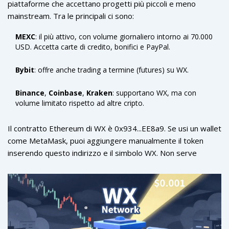
piattaforme che accettano progetti più piccoli e meno
mainstream. Tra le principali ci sono:
MEXC
: il più attivo, con volume giornaliero intorno ai 70.000
USD. Accetta carte di credito, bonifici e PayPal.
Bybit
: offre anche trading a termine (futures) su WX.
Binance
,
Coinbase
,
Kraken
: supportano WX, ma con
volume limitato rispetto ad altre cripto.
Il contratto Ethereum di WX è 0x934...EE8a9. Se usi un wallet
come MetaMask, puoi aggiungere manualmente il token
inserendo questo indirizzo e il simbolo WX. Non serve
un’app dedicata. La piattaforma ufficiale è
wx.network
, dove
puoi accedere allo scambio, controllare i dati dei pool e
partecipare alle votazioni.