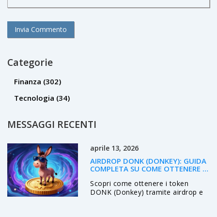
Categorie
Finanza
(302)
Tecnologia
(34)
MESSAGGI RECENTI
aprile 13, 2026
AIRDROP DONK (DONKEY): GUIDA
COMPLETA SU COME OTTENERE I
TOKEN
Scopri come ottenere i token
DONK (Donkey) tramite airdrop e
programmi Bitget. Analisi del
mercato, differenze con DONKM e