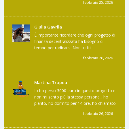
febbraio 25, 2026
consenso preesistente su cosa sia il bene
comune. Senza un’etica condivisa, la
governance diventa una simulazione
matematica. Ciò che viene celebrato come
Giulia Gavrila
decentralizzazione è, in realtà, un’illusione
È importante ricordare che ogni progetto di
algoritmica.
finanza decentralizzata ha bisogno di
tempo per radicarsi. Non tutti i
cambiamenti avvengono in un mese. WX ha
febbraio 26, 2026
un team serio, codice aperto, e una visione
chiara. Forse non è perfetto, ma è un
passo. E ogni passo conta. Non
giudichiamo la foresta solo dal primo
Martina Tropea
albero piantato.
Io ho perso 3000 euro in questo progetto e
non mi sento più la stessa persona... ho
pianto, ho dormito per 14 ore, ho chiamato
mia madre per chiederle se ero un idiota. E
febbraio 26, 2026
adesso? Adesso il prezzo è salito del 14% e
non so se ridere o urlare. È un’esperienza
emotiva, non finanziaria. Qualcuno ha un