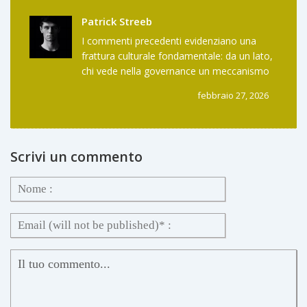
fazzoletto?
Patrick Streeb
I commenti precedenti evidenziano una
frattura culturale fondamentale: da un lato,
chi vede nella governance un meccanismo
strumentale; dall’altro, chi la interpreta
febbraio 27, 2026
come un processo evolutivo. La vera
domanda non è se WX è decentralizzato,
ma se la comunità è disposta a investire
tempo, non solo capitale, nella sua
Scrivi un commento
sostenibilità. La tecnologia è neutra. La
cultura no.