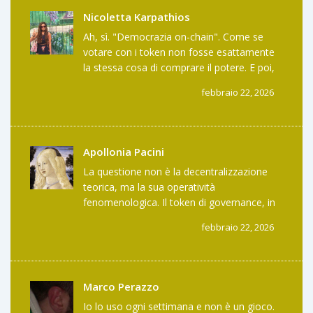
ancora? #FakeDecentralization
Nicoletta Karpathios
Ah, sì. "Democrazia on-chain". Come se
votare con i token non fosse esattamente
la stessa cosa di comprare il potere. E poi,
chi ha tempo per leggere proposte
febbraio 22, 2026
complesse? Io ho un lavoro, due figli e un
gatto che mi odia. Questo non è controllo
degli utenti. È un’altra forma di elitismo con
un’interfaccia web.
Apollonia Pacini
La questione non è la decentralizzazione
teorica, ma la sua operatività
fenomenologica. Il token di governance, in
quanto strumento di potere distribuito, si
febbraio 22, 2026
autonilizza quando la sua distribuzione è
concentrata in un numero finito di nodi. Ciò
genera un paradosso semiotico: la struttura
pretende di essere orizzontale, ma il suo
Marco Perazzo
funzionamento è gerarchico per
Io lo uso ogni settimana e non è un gioco.
costruzione. La liquidità bassa non è un