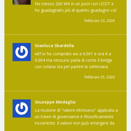
Ho messo 200 WX in un pool con USDT e
difetto tecnico, è un sintomo di
ho guadagnato più di quanto guadagno col
disgregazione comunitaria.
lavoro part-time. Sì, è volatile, ma è l’unica
febbraio 23, 2026
cripto dove sento che le mie azioni
contano. Non è Bitcoin, non è Ethereum. È
qualcosa di più umile, più reale. E se ti piace
il caos controllato? Allora WX è il tuo posto.
Gianluca Sbardella
🌱
wtf io ho comprato wx a 0.001 e ora è a
0.004 ma nessuno parla di come il bridge
con solana sta per partire la settimana
prossima?? lo sapevo da un mese su
febbraio 25, 2026
discord ma nessuno legge i canali ufficiali??
siamo tutti troppo impegnati a guardare il
prezzo invece di guardare il codice??
Giuseppe Medaglia
La nozione di "valore intrinseco" applicata a
un token di governance è filosoficamente
incoerente. Il valore non può emergere da
un meccanismo di voto se non esiste un