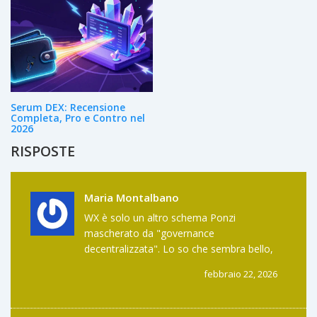
Serum DEX: Recensione
Completa, Pro e Contro nel
2026
RISPOSTE
Maria Montalbano
WX è solo un altro schema Ponzi
mascherato da "governance
decentralizzata". Lo so che sembra bello,
ma guarda i 48 indirizzi che controllano
febbraio 22, 2026
tutto. E il prezzo? Crollato del 99%? Bello,
eh? 😅 Scommetto che i fondatori hanno
venduto tutto prima del lancio. Chi ci crede