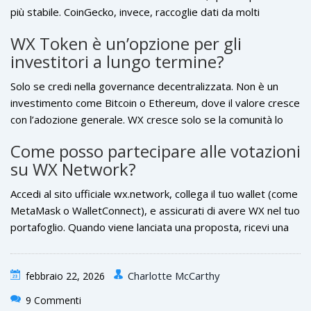
più stabile. CoinGecko, invece, raccoglie dati da molti
exchange piccoli, dove il volume è basso e il prezzo può
WX Token è un’opzione per gli
oscillare per un solo ordine. Non esiste un prezzo “vero”.
investitori a lungo termine?
Esistono diversi prezzi, e il tuo guadagno dipende da dove
acquisti.
Solo se credi nella governance decentralizzata. Non è un
investimento come Bitcoin o Ethereum, dove il valore cresce
con l’adozione generale. WX cresce solo se la comunità lo
usa per prendere decisioni. Se nessuno vota, il token perde
Come posso partecipare alle votazioni
valore. Se centinaia di persone lo usano per governare, il
su WX Network?
valore intrinseco aumenta. È un investimento in un sistema,
non in una moneta.
Accedi al sito ufficiale wx.network, collega il tuo wallet (come
MetaMask o WalletConnect), e assicurati di avere WX nel tuo
portafoglio. Quando viene lanciata una proposta, ricevi una
notifica. Puoi votare con il numero di token che possiedi.
Ogni token = un voto. Le votazioni durano tipicamente 7
Charlotte McCarthy
febbraio 22, 2026
giorni. Non ci sono costi per votare, ma devi pagare la
commissione della blockchain Ethereum (gas fee) per
9 Commenti
confermare il voto.