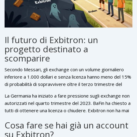
Il futuro di Exbitron: un
progetto destinato a
scomparire
Secondo Messari, gli exchange con un volume giornaliero
inferiore a 1.000 dollari e senza licenza hanno meno del 15%
di probabilità di sopravvivere oltre il terzo trimestre del
2024. Exbitron ne ha 357. E non ha alcun piano per cambiare.
La Germania ha iniziato a fare pressione sugli exchange non
Nessuna roadmap. Nessun aggiornamento. Nessun
autorizzati nel quarto trimestre del 2023. BaFin ha chiesto a
investimento nell’esperienza utente. Non ha nemmeno un
tutti di ottenere una licenza o chiudere. Exbitron non ha mai
blog, né un canale YouTube ufficiale, né un team di supporto
risposto. Non ha mai pubblicato un comunicato. Non ha mai
visibile.
Cosa fare se hai già un account
aggiornato il suo sito con una dichiarazione legale. Questo
su Exbitron?
non è un errore. È un segnale. E i segnali non mentono.