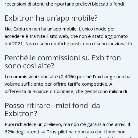
recensioni di utenti che riportano prelievi bloccati o fondi
scomparsi. È considerato un exchange ad alto rischio da
Exbitron ha un’app mobile?
esperti di settore e autorità finanziarie.
No, Exbitron non ha un’app mobile. L’unico modo per
accedere è tramite il sito web, che non è stato aggiornato
dal 2021. Non ci sono notifiche push, non ci sono funzionalità
avanzate, e non c’è alcun supporto per dispositivi mobili.
Perché le commissioni su Exbitron
sono così alte?
Le commissioni sono alte (0,40%) perché l’exchange non ha
volume sufficiente per offrire tariffe competitive. A
differenza di Binance o Coinbase, che gestiscono milioni di
transazioni al giorno, Exbitron ha un volume giornaliero di
Posso ritirare i miei fondi da
meno di 4.000 dollari. Senza volume, non può permettersi di
Exbitron?
ridurre le commissioni.
Puoi richiedere un prelievo, ma non c’è garanzia che arrivi. Il
62% degli utenti su Trustpilot ha riportato che i fondi non