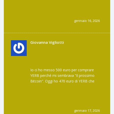
ancora in "elaborazione". Non ho mai
capito se i miei soldi erano stati mangiati da
un troll o da un server che non esiste più.
gennaio 16, 2026
Giovanna Vigliotti
Io ci ho messo 500 euro per comprare
YERB perché mi sembrava "il prossimo
Bitcoin". Oggi ho 470 euro di YERB che
valgono 3 euro. E non posso nemmeno
venderli perché il prezzo si sfracella al primo
ordine. Non è trading, è un’autostrada
verso il buco nero.
gennaio 17, 2026