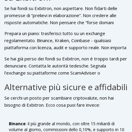
Se hai fondi su Exbitron, non aspettare. Non fidarti delle
promesse di “prelievi in elaborazione”. Non credere alle
risposte automatiche. Non pensare che “forse domani
arriveranno”. La realtà è che i fondi potrebbero non arrivare
Prepara un piano: trasferisci tutto su un exchange
mai. E se non li ritiri ora, potresti non poterli più ritirare.
regolamentato. Binance, Kraken, Coinbase - qualsiasi
piattaforma con licenza, audit e supporto reale. Non importa
quanto costa il prelievo. Non importa quanto tempo ci vuole.
Se hai già perso dei fondi su Exbitron, non è troppo tardi per
È meglio pagare 10 euro di commissione e avere i tuoi soldi
denunciare. Contatta le autorità tedesche. Segnala
che perdere 1.000 euro e non avere più nessuno a cui
l’exchange su piattaforme come ScamAdviser o
chiedere.
CryptoScamDB. Condividi la tua esperienza. Non lasciare che
Alternative più sicure e affidabili
altri cadano nello stesso tranello.
Se cerchi un posto per scambiare criptovalute, non hai
bisogno di Exbitron. Ecco cosa puoi fare invece:
Binance
: il più grande al mondo, con oltre 15 miliardi di
volume al giorno, commissioni dello 0,10%, e supporto in 10