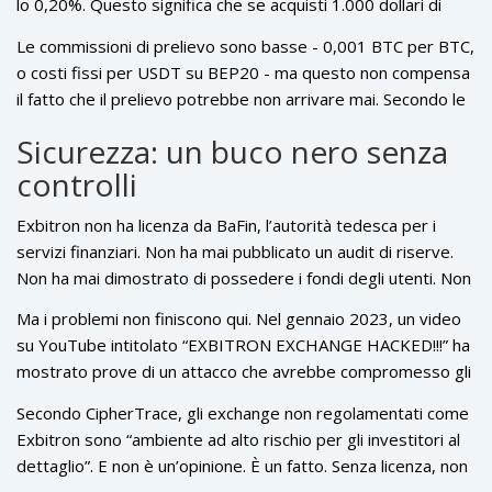
lo 0,20%. Questo significa che se acquisti 1.000 dollari di
criptovaluta, paghi 4 dollari di commissione su Exbitron. Su
Le commissioni di prelievo sono basse - 0,001 BTC per BTC,
Binance, paghi 1 dollaro. Su Coinbase, 2 dollari. E tu cosa
o costi fissi per USDT su BEP20 - ma questo non compensa
ottieni in cambio? Nessuna funzionalità aggiuntiva, nessun
il fatto che il prelievo potrebbe non arrivare mai. Secondo le
supporto migliore, nessuna sicurezza superiore. Solo
recensioni su Trustpilot, il 62% degli utenti che hanno
un’interfaccia più vecchia e un rischio maggiore di perdere i
Sicurezza: un buco nero senza
chiesto un prelievo ha riportato che i fondi non sono mai
tuoi soldi.
controlli
arrivati, anche dopo che l’exchange ha dichiarato di averli
elaborati. E la media dei tempi di attesa? 14,7 giorni. In un
Exbitron non ha licenza da BaFin, l’autorità tedesca per i
mondo dove Coinbase risponde in meno di 24 ore, Exbitron
servizi finanziari. Non ha mai pubblicato un audit di riserve.
impiega 72 ore per rispondere a un semplice ticket. E solo il
Non ha mai dimostrato di possedere i fondi degli utenti. Non
25% dei problemi viene risolto.
ha mai rilasciato un rapporto di sicurezza indipendente.
Ma i problemi non finiscono qui. Nel gennaio 2023, un video
L’unica cosa che fa è usare HTTPS e protezione DDoS - cosa
su YouTube intitolato “EXBITRON EXCHANGE HACKED!!!” ha
che fa qualsiasi sito web di base, anche uno di vendita di
mostrato prove di un attacco che avrebbe compromesso gli
magliette.
account degli utenti. Exbitron non ha mai confermato né
Secondo CipherTrace, gli exchange non regolamentati come
negato l’evento. Nel febbraio 2023, Live Coin Watch ha
Exbitron sono “ambiente ad alto rischio per gli investitori al
pubblicato un avviso: “Exbitron claims to have lost users’
dettaglio”. E non è un’opinione. È un fatto. Senza licenza, non
funds. Exercise caution.” Da allora, nessuna spiegazione,
hai protezioni legali. Se i tuoi fondi scompaiono, non puoi fare