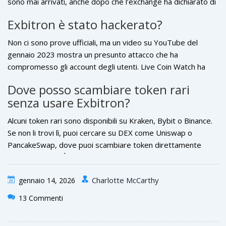
sono mai arrivati, anche dopo che l’exchange ha dichiarato di
averli elaborati. I tempi medi di attesa sono di 14,7 giorni, e
Exbitron è stato hackerato?
il supporto è lento e inutile.
Non ci sono prove ufficiali, ma un video su YouTube del
gennaio 2023 mostra un presunto attacco che ha
compromesso gli account degli utenti. Live Coin Watch ha
anche segnalato che Exbitron ha ammesso di aver perso
Dove posso scambiare token rari
fondi degli utenti nel 2023. L’exchange non ha mai fornito una
senza usare Exbitron?
spiegazione ufficiale o un piano di rimborso.
Alcuni token rari sono disponibili su Kraken, Bybit o Binance.
Se non li trovi lì, puoi cercare su DEX come Uniswap o
PancakeSwap, dove puoi scambiare token direttamente
dalla tua wallet. È più sicuro, più trasparente, e non ti obbliga
a depositare fondi su un exchange non regolamentato.
Charlotte McCarthy
gennaio 14, 2026
13 Commenti