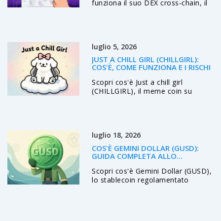
funziona il suo DEX cross‑chain, il
token ARC, i rischi di liquidità e le
prospettive future per gli investitori
italiani.
luglio 5, 2026
JUST A CHILL GIRL (CHILLGIRL):
COS'È, COME FUNZIONA E I RISCHI
Scopri cos'è Just a chill girl
(CHILLGIRL), il meme coin su
Solana nato dal virale trend del
'Chill Guy'. Analisi completa di
tokenomics, rischi e come
acquistar.
luglio 18, 2026
COS'È GEMINI DOLLAR (GUSD):
GUIDA COMPLETA ALLO
STABLECOIN REGOLAMENTATO
Scopri cos'è Gemini Dollar (GUSD),
lo stablecoin regolamentato
NYDFS backed 1:1 col dollaro USA.
Analisi rischi, vantaggi vs
USDC/USDT e guida pratica.