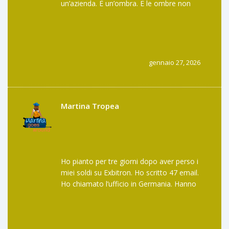
un’azienda. È un’ombra. E le ombre non
hanno conti correnti. Hanno solo promesse.
E quando le promesse non si
materializzano, chi paga? Non i fondatori.
Non i server. Ma le persone che hanno
creduto. E questo, per me, è il vero crimine.
gennaio 27, 2026
Martina Tropea
Ho pianto per tre giorni dopo aver perso i
miei soldi su Exbitron. Ho scritto 47 email.
Ho chiamato l’ufficio in Germania. Hanno
risposto con un template che diceva
"Grazie per la tua pazienza". Non ho più un
conto. Ho un trauma. E ora ogni volta che
sento "YERB" mi viene da vomitare. Non è