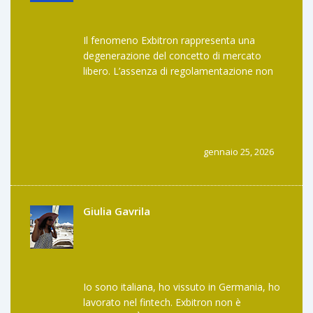
Il fenomeno Exbitron rappresenta una
degenerazione del concetto di mercato
libero. L’assenza di regolamentazione non
implica libertà, bensì anarco-capitalismo
predatorio. L’utente, privo di protezioni
giuridiche, diviene merce di scambio in un
ecosistema dove la fiducia è la sola valuta,
e la fiducia è stata deprezzata fino a zero.
gennaio 25, 2026
L’exchange non è un fallimento: è un
prodotto della disgregazione etica del
sistema finanziario digitale.
Giulia Gavrila
Io sono italiana, ho vissuto in Germania, ho
lavorato nel fintech. Exbitron non è