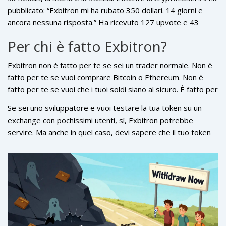
T., ha scritto: “La mia richiesta di prelievo del 28 dicembre
pubblicato: “Exbitron mi ha rubato 350 dollari. 14 giorni e
2023 è ancora in sospeso. Le risposte sono automatiche e
ancora nessuna risposta.” Ha ricevuto 127 upvote e 43
inutili. Credo che questo sia un’operazione truffaldina.”
commenti da persone con esperienze identiche. Non è un
Per chi è fatto Exbitron?
caso isolato. È un modello. Eppure, qualcuno ancora ci prova.
Perché? Perché non c’è altra opzione per scambiare YERB.
Exbitron non è fatto per te se sei un trader normale. Non è
Ma è come comprare un’auto con i freni rotti perché è l’unica
fatto per te se vuoi comprare Bitcoin o Ethereum. Non è
che ha il colore che ti piace.
fatto per te se vuoi che i tuoi soldi siano al sicuro. È fatto per
una persona molto specifica: lo sviluppatore di un token
Se sei uno sviluppatore e vuoi testare la tua token su un
oscuro che vuole listarlo da qualche parte, anche se nessuno
exchange con pochissimi utenti, sì, Exbitron potrebbe
lo compra. È fatto per chi è disposto a rischiare 500 dollari
servire. Ma anche in quel caso, devi sapere che il tuo token
per un progetto che probabilmente non avrà mai un mercato
sarà invisibile. Nessuno lo troverà. Nessuno lo comprerà. E
reale.
se qualcuno lo compra, probabilmente non potrà prelevarlo.
Perché la piattaforma non ha fondi sufficienti per coprire i
prelievi.