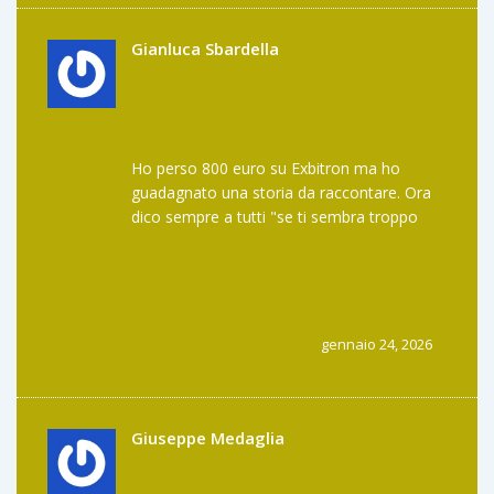
Gianluca Sbardella
Ho perso 800 euro su Exbitron ma ho
guadagnato una storia da raccontare. Ora
dico sempre a tutti "se ti sembra troppo
bello per essere vero, è una truffa". E se
qualcuno mi dice "ma è l’unico dove trovo
YERB" gli rispondo "allora compra un gatto
e chiamalo YERB. Almeno il gatto ti lecca la
faccia"
gennaio 24, 2026
Giuseppe Medaglia