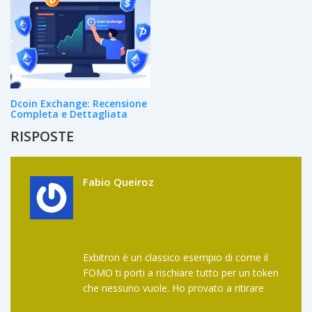
Dcoin Exchange: Recensione
Completa e Dettagliata
RISPOSTE
Fabio Queiroz
Exbitron è un classico esempio di come il
FOMO ti porti a rischiare tutto per un token
che nessuno vuole. Ho provato a ritirare
200 euro l’anno scorso. Tre mesi dopo,