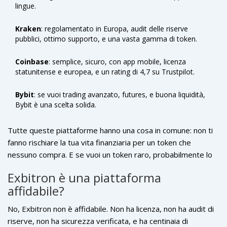
lingue.
Kraken
: regolamentato in Europa, audit delle riserve
pubblici, ottimo supporto, e una vasta gamma di token.
Coinbase
: semplice, sicuro, con app mobile, licenza
statunitense e europea, e un rating di 4,7 su Trustpilot.
Bybit
: se vuoi trading avanzato, futures, e buona liquidità,
Bybit è una scelta solida.
Tutte queste piattaforme hanno una cosa in comune: non ti
fanno rischiare la tua vita finanziaria per un token che
nessuno compra. E se vuoi un token raro, probabilmente lo
trovi su Kraken o Binance prima o poi. Non vale la pena
Exbitron è una piattaforma
rischiare su un exchange che potrebbe sparire domani.
affidabile?
No, Exbitron non è affidabile. Non ha licenza, non ha audit di
riserve, non ha sicurezza verificata, e ha centinaia di