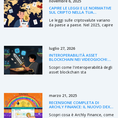
novembre 6, 2025
CAPIRE LE LEGGI E LE NORMATIVE
SUL CRIPTO NELLA TUA
GIURISDIZIONE NEL 2025
Le leggi sulle criptovalute variano
da paese a paese. Nel 2025, capire
le regole della tua giurisdizione è
essenziale per evitare multe,
blocco dei conti o perdite
finanziarie. Ecco cosa devi sapere.
luglio 27, 2026
INTEROPERABILITÀ ASSET
BLOCKCHAIN NEI VIDEOGIOCHI:
GUIDA COMPLETA 2026
Scopri come l'interoperabilità degli
asset blockchain sta
rivoluzionando il gaming nel 2026.
Impara a possedere realmente i
tuoi oggetti digitali, trasferendoli
tra giochi diversi grazie a NFT e
marzo 21, 2025
smart contract.
RECENSIONE COMPLETA DI
ARCHLY FINANCE: IL NUOVO DEX
CROSS‑CHAIN
Scopri cosa è Archly Finance, come