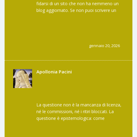
fidarsi di un sito che non ha nemmeno un
blog aggiornato. Se non puoi scrivere un
articolo su cosa stai facendo, non meriti di
avere soldi degli altri. E poi, 0.40% di
commissione? Su cosa? Sulla mia ingenuità?
Grazie, ma preferisco pagare 0.10% su
Binance e sapere che i miei soldi non sono
gennaio 20, 2026
finiti in un conto in Svizzera che non esiste.
Apollonia Pacini
La questione non è la mancanza di licenza,
né le commissioni, né i ritiri bloccati. La
questione è epistemologica: come
possiamo attribuire valore a un’entità che
non fornisce trasparenza, non garantisce