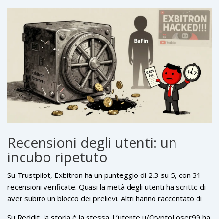
nessun rimborso, nessun piano di recupero.
ricorso a nessuna autorità. Non hai diritti. Non hai garanzie.
Solo un sito web che ti dice “grazie per averci scelto”.
Recensioni degli utenti: un
incubo ripetuto
Su Trustpilot, Exbitron ha un punteggio di 2,3 su 5, con 31
recensioni verificate. Quasi la metà degli utenti ha scritto di
aver subito un blocco dei prelievi. Altri hanno raccontato di
aver inviato ticket per settimane senza risposta. Uno, Mike
Su Reddit, la storia è la stessa. L’utente u/CryptoLoser99 ha