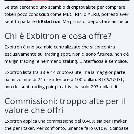
Se stai cercando uno scambio di criptovalute per comprare
token poco conosciuti come MBC, RIN o YERB, potresti aver
sentito parlare di
Exbitron
. Ma prima di depositare anche un
solo euro, devi sapere cosa nasconde davvero questa
Chi è Exbitron e cosa offre?
piattaforma. Exbitron non è un exchange come Binance o
Coinbase. Non ha milioni di utenti, non ha liquidezza reale, e
Exbitron è uno scambio centralizzato che si concentra
non ha alcuna certificazione di sicurezza. È un piccolo
esclusivamente sul trading spot. Non ci sono futures, non c’è
scambio, nato nel 2021 in Germania, che promette di offrire
margin trading, e nemmeno staking. L’interfaccia è semplice,
accesso a token trascurati dagli altri. Ma il prezzo da pagare
ma vecchia: nessuna app mobile, nessun aggiornamento
è alto: commissioni elevate, ritiri bloccati per settimane, e un
Exbitron lista tra 38 e 44 criptovalute, ma la maggior parte
significativo dal 2021. Il suo unico vantaggio è la possibilità di
rischio di perdita dei fondi che non puoi ignorare.
ha un volume di 24 ore inferiore a 100 dollari. BTCS/USDT,
listare token molto piccoli - quelli che nemmeno Kraken o
uno dei suoi trading pair più attivi, ha solo 293 dollari di
Binance vogliono. Se vuoi scambiare YERB, Exbitron è uno
volume al giorno. MBC/USDT? 2 dollari. RIN/USDT? 17
dei pochi posti dove puoi farlo. Ma questo non è un
Commissioni: troppo alte per il
dollari. Questo significa che se provi a vendere anche un
vantaggio, è un segnale di allarme. Perché se un token è così
valore che offri
piccolo quantitativo, il prezzo si sfracellerà. Non c’è mercato.
poco liquido da essere disponibile solo su un exchange con
Non c’è liquidità. Solo un numero ristretto di persone che
7.300 dollari di volume giornaliero, significa che nessun altro
Exbitron applica una commissione del 0,40% sia per i maker
scambiano tra loro, e spesso a prezzi assurdi.
lo considera affidabile.
che per i taker. Per confronto, Binance fa lo 0,10%, Coinbase