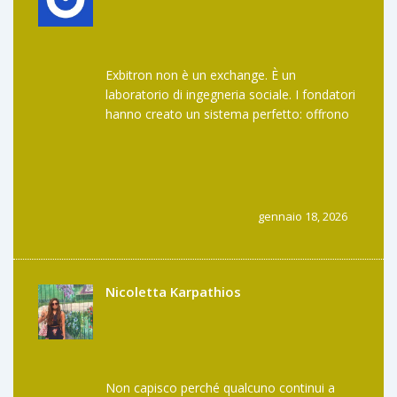
Exbitron non è un exchange. È un
laboratorio di ingegneria sociale. I fondatori
hanno creato un sistema perfetto: offrono
qualcosa che nessun altro vuole, poi fanno
in modo che nessuno possa ritirare i soldi. È
un’opera d’arte del malinteso. E la cosa più
bella? Funziona. Perché c’è sempre
qualcuno che crede di essere il genio che
gennaio 18, 2026
troverà il valore nascosto. Ma non c’è
valore. C’è solo un buco nero con un
pulsante "Ritira".
Nicoletta Karpathios
Non capisco perché qualcuno continui a