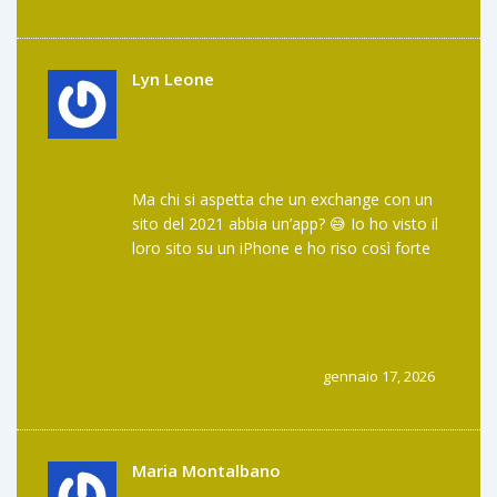
Lyn Leone
Ma chi si aspetta che un exchange con un
sito del 2021 abbia un’app? 😅 Io ho visto il
loro sito su un iPhone e ho riso così forte
che il gatto mi ha guardato come se fossi
pazza. Se vuoi perdere soldi, fai pure. Ma
almeno fai un selfie mentre lo fai, così ti
ricordi quanto sei stato coraggioso.
gennaio 17, 2026
Maria Montalbano