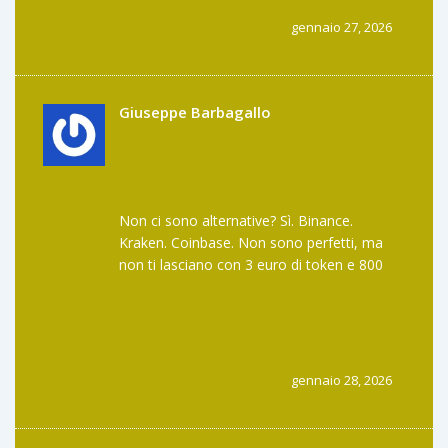
un exchange. È un incubo con un sito web.
gennaio 27, 2026
Giuseppe Barbagallo
Non ci sono alternative? Sì. Binance.
Kraken. Coinbase. Non sono perfetti, ma
non ti lasciano con 3 euro di token e 800
euro di dolore. Se vuoi rischiare, rischia su
qualcosa che ha un futuro. Non su un
fantasma con un pulsante "Ritira" che non
funziona mai.
gennaio 28, 2026