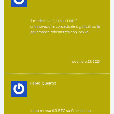
Il modello ve(3,3) su CLND è
un’innovazione concettuale significativa: la
governance tokenizzata con lock-in
dinamico e voting power non lineare risolve
il problema del whale dominance tipico di
Curve, ma adattato alla logica BTCFi. La
liquidità è bassa, sì, ma l’architettura è più
robusta di quanto sembri. Il TVL di $150M
novembre 25, 2025
su una sidechain è un segnale di early
adoption strutturale, non di pump.
Fabio Queiroz
Io ho messo 0.5 BTC su Colend e ho