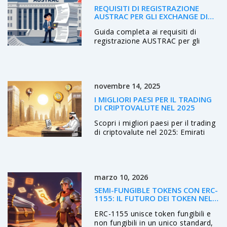
REQUISITI DI REGISTRAZIONE
AUSTRAC PER GLI EXCHANGE DI
CRIPTOVALUTE IN AUSTRALIA
Guida completa ai requisiti di
registrazione AUSTRAC per gli
exchange di criptovalute in
Australia. Scopri le norme
AML/CTF, le scadenze del 2026 e
come evitare sanzioni.
novembre 14, 2025
I MIGLIORI PAESI PER IL TRADING
DI CRIPTOVALUTE NEL 2025
Scopri i migliori paesi per il trading
di criptovalute nel 2025: Emirati
Arabi Uniti con zero tasse, Svizzera
con regole chiare, Singapore con
infrastruttura avanzata e
Portogallo per i residenti.
marzo 10, 2026
Confronta tasse, regolamentazioni
e costi reali.
SEMI-FUNGIBLE TOKENS CON ERC-
1155: IL FUTURO DEI TOKEN NEL
GAMING E OLTRE
ERC-1155 unisce token fungibili e
non fungibili in un unico standard,