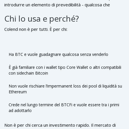
pensato per creare un flusso di reddito stabile per gli utenti,
introdurre un elemento di prevedibilità - qualcosa che
non solo per i detentori di token.
assomiglia più a un prodotto finanziario tradizionale, ma
Chi lo usa e perché?
senza banche.
Colend non è per tutti. È per chi:
Ha BTC e vuole guadagnare qualcosa senza venderlo
È già familiare con i wallet tipo Core Wallet o altri compatibili
con sidechain Bitcoin
Non vuole rischiare l’impermanent loss dei pool di liquidità su
Ethereum
Crede nel lungo termine del BTCFi e vuole essere tra i primi
ad adottarlo
Non è per chi cerca un investimento rapido. Il mercato di