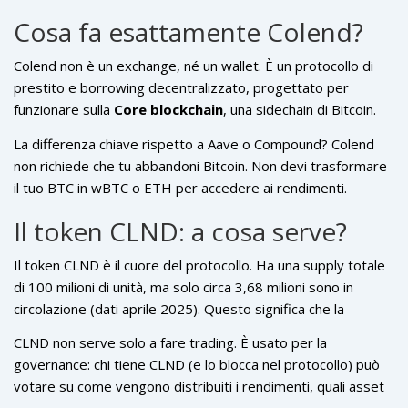
opera in un angolo molto più speciale del mercato: il
BTCFi
.
Cosa fa esattamente Colend?
Questo acronimo sta per Bitcoin Finance, ed è un
ecosistema che cerca di portare le funzionalità del DeFi -
Colend non è un exchange, né un wallet. È un protocollo di
prestiti, rendimenti, garanzie - direttamente su Bitcoin,
prestito e borrowing decentralizzato, progettato per
senza doverlo convertire in altro asset. Colend è uno dei
funzionare sulla
Core blockchain
, una sidechain di Bitcoin.
pochi protocolli che sta cercando di farlo in modo concreto.
Questo significa che puoi depositare BTC, USDT o altri
La differenza chiave rispetto a Aave o Compound? Colend
asset supportati e prestarli ad altri utenti, guadagnando
non richiede che tu abbandoni Bitcoin. Non devi trasformare
interessi in cambio. Allo stesso tempo, puoi chiedere un
il tuo BTC in wBTC o ETH per accedere ai rendimenti.
prestito in criptovaluta, usando i tuoi BTC come garanzia.
Funziona direttamente con asset nativi della rete Bitcoin,
Tutto avviene senza intermediari, ma con regole scritte nel
Il token CLND: a cosa serve?
riducendo il rischio di impermanent loss e semplificando
codice.
l’esperienza per chi vuole rimanere fedele al Bitcoin.
Il token CLND è il cuore del protocollo. Ha una supply totale
di 100 milioni di unità, ma solo circa 3,68 milioni sono in
circolazione (dati aprile 2025). Questo significa che la
maggior parte dei token è ancora da rilasciare,
CLND non serve solo a fare trading. È usato per la
probabilmente come incentivi per gli utenti che
governance: chi tiene CLND (e lo blocca nel protocollo) può
contribuiscono al protocollo.
votare su come vengono distribuiti i rendimenti, quali asset