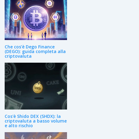
Che cos’è Dego Finance
(DEGO): guida completa alla
criptovaluta
Cos'è Shido DEX (SHDX): la
criptovaluta a basso volume
e alto rischio