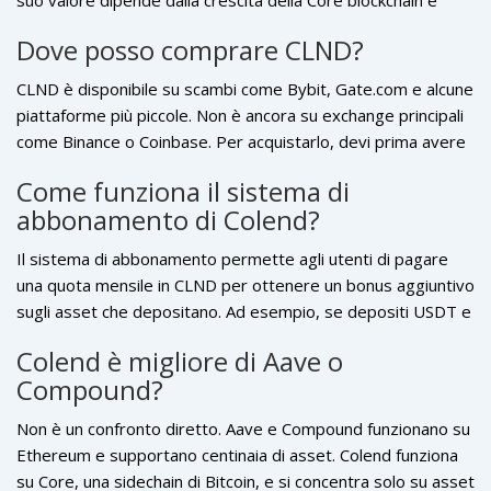
dall’adozione del BTCFi, due elementi ancora incerti. Può
Dove posso comprare CLND?
offrire rendimenti elevati, ma anche perdite rapide. Solo chi
comprende i rischi del DeFi e del Bitcoin sidechain dovrebbe
CLND è disponibile su scambi come Bybit, Gate.com e alcune
considerarlo.
piattaforme più piccole. Non è ancora su exchange principali
come Binance o Coinbase. Per acquistarlo, devi prima avere
un wallet compatibile con la Core blockchain, come Core
Come funziona il sistema di
Wallet o un wallet multi-chain che supporti la rete Core.
abbonamento di Colend?
Assicurati di verificare sempre l’indirizzo ufficiale del token
per evitare truffe.
Il sistema di abbonamento permette agli utenti di pagare
una quota mensile in CLND per ottenere un bonus aggiuntivo
sugli asset che depositano. Ad esempio, se depositi USDT e
paghi 5 CLND al mese, ricevi un extra in USDT come
Colend è migliore di Aave o
ricompensa. È un modo per creare reddito ricorrente nel
Compound?
DeFi, qualcosa di nuovo e non ancora visto su altre
piattaforme. Il modello mira a rendere il protocollo più
Non è un confronto diretto. Aave e Compound funzionano su
stabile e meno dipendente dalle speculazioni.
Ethereum e supportano centinaia di asset. Colend funziona
su Core, una sidechain di Bitcoin, e si concentra solo su asset