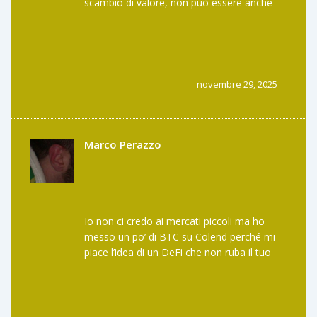
scambio di valore, non può essere anche
una piattaforma di contrattazione
finanziaria senza violare il suo principio di
minimalismo. Colend, in quanto protocollo
di lending, introduce una complessità
ontologica che contraddice la natura del
novembre 29, 2025
sistema originale. La sidechain non è
un’estensione, è una deviazione.
Marco Perazzo
Io non ci credo ai mercati piccoli ma ho
messo un po’ di BTC su Colend perché mi
piace l’idea di un DeFi che non ruba il tuo
Bitcoin. Se fallisce, ho perso poco. Se
funziona? Potrebbe essere il primo passo
verso un mondo dove il BTC è davvero
vivo. E poi... chi se ne frega se il prezzo è a