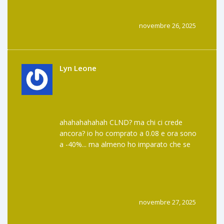
un’esperienza finanziaria. E sì, lo uso ogni
mese. 🚀
novembre 26, 2025
Lyn Leone
ahahahahahah CLND? ma chi ci crede
ancora? io ho comprato a 0.08 e ora sono
a -40%... ma almeno ho imparato che se
qualcuno dice "BTCFi" con gli occhi lucidi,
scappa. 😅
novembre 27, 2025