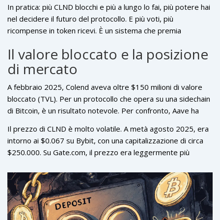
aggiungere, e come evolvere il sistema. Il modello di
In pratica: più CLND blocchi e più a lungo lo fai, più potere hai
governance si chiama ve(3,3), una variante avanzata rispetto
nel decidere il futuro del protocollo. E più voti, più
ai classici modelli di voto. È simile a quello di Curve Finance,
ricompense in token ricevi. È un sistema che premia
ma adattato per l’ecosistema Bitcoin.
l’impegno a lungo termine, non la speculazione.
Il valore bloccato e la posizione
di mercato
A febbraio 2025, Colend aveva oltre $150 milioni di valore
bloccato (TVL). Per un protocollo che opera su una sidechain
di Bitcoin, è un risultato notevole. Per confronto, Aave ha
miliardi di TVL su Ethereum. Ma Colend non cerca di
Il prezzo di CLND è molto volatile. A metà agosto 2025, era
competere con loro. Cerca di conquistare un mercato
intorno ai $0.067 su Bybit, con una capitalizzazione di circa
diverso: chi vuole usare Bitcoin come strumento finanziario,
$250.000. Su Gate.com, il prezzo era leggermente più
senza rinunciare alla sua sicurezza.
basso, a $0.064. Il volume di scambio è limitato - poche
migliaia di dollari al giorno - il che significa che è facile che il
prezzo oscilli con pochi ordini. Non è un asset liquido come
BTC o ETH. Se vuoi comprarlo, devi aspettarti slippage e
difficoltà a entrare o uscire da grandi posizioni.