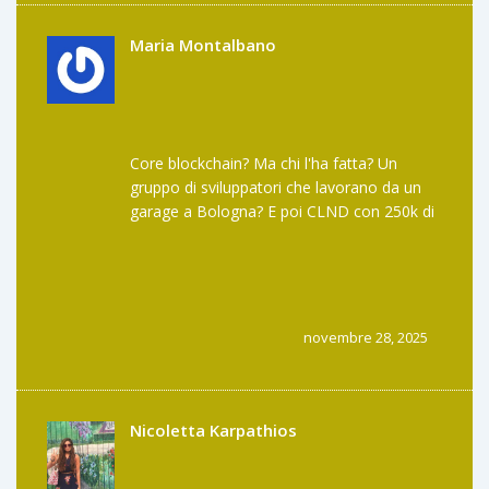
Maria Montalbano
Core blockchain? Ma chi l'ha fatta? Un
gruppo di sviluppatori che lavorano da un
garage a Bologna? E poi CLND con 250k di
market cap... scommetto che il 70% è in
mano a 3 wallet. Questo non è DeFi, è una
truffa con un sito bello. E il "modello di
abbonamento"? Ma chi paga in token per
ricevere USDT? È la stessa logica dei
novembre 28, 2025
pyramid scheme, solo con più jargon.
Nicoletta Karpathios