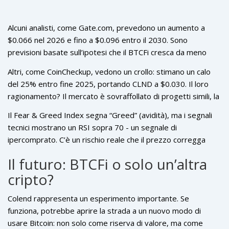
Alcuni analisti, come Gate.com, prevedono un aumento a
$0.066 nel 2026 e fino a $0.096 entro il 2030. Sono
previsioni basate sull’ipotesi che il BTCFi cresca da meno
dell’1% a una fetta significativa del mercato cripto.
Altri, come CoinCheckup, vedono un crollo: stimano un calo
del 25% entro fine 2025, portando CLND a $0.030. Il loro
ragionamento? Il mercato è sovraffollato di progetti simili, la
liquidità è bassa, e il sentiment è già troppo ottimista.
Il Fear & Greed Index segna “Greed” (avidità), ma i segnali
tecnici mostrano un RSI sopra 70 - un segnale di
ipercomprato. C’è un rischio reale che il prezzo corregga
bruscamente.
Il futuro: BTCFi o solo un’altra
cripto?
Colend rappresenta un esperimento importante. Se
funziona, potrebbe aprire la strada a un nuovo modo di
usare Bitcoin: non solo come riserva di valore, ma come