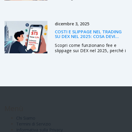
riducendo i costi di gas e
semplificando la gestione di
migliaia di oggetti digitali. È già lo
standard dominante nel gaming
dicembre 3, 2025
blockchain.
COSTI E SLIPPAGE NEL TRADING
SU DEX NEL 2025: COSA DEVI
SAPERE
Scopri come funzionano fee e
slippage sui DEX nel 2025, perché i
costi nascosti possono cancellare i
tuoi profitti e come scegliere la
rete giusta per minimizzare le
spese. Guida pratica per trader
DeFi.
Menù
Chi Siamo
Termini di Servizio
Informativa sulla Privacy