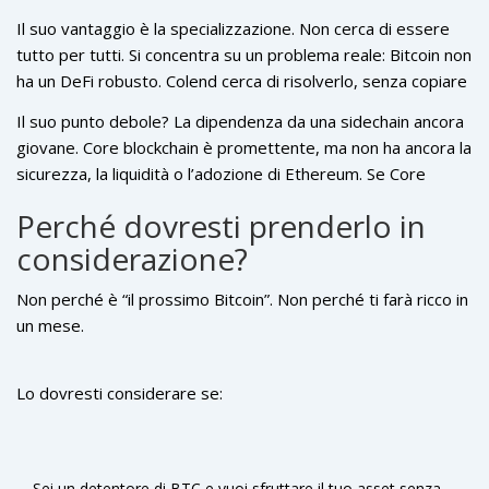
strumento finanziario attivo. Se fallisce, sarà un altro
Il suo vantaggio è la specializzazione. Non cerca di essere
progetto dimenticato tra migliaia di token.
tutto per tutti. Si concentra su un problema reale: Bitcoin non
ha un DeFi robusto. Colend cerca di risolverlo, senza copiare
Ethereum.
Il suo punto debole? La dipendenza da una sidechain ancora
giovane. Core blockchain è promettente, ma non ha ancora la
sicurezza, la liquidità o l’adozione di Ethereum. Se Core
fallisce, Colend fallisce con lei.
Perché dovresti prenderlo in
considerazione?
Non perché è “il prossimo Bitcoin”. Non perché ti farà ricco in
un mese.
Lo dovresti considerare se:
Sei un detentore di BTC e vuoi sfruttare il tuo asset senza