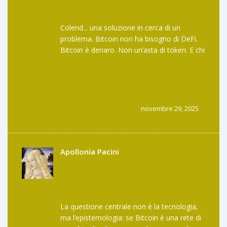
Colend... una soluzione in cerca di un
problema. Bitcoin non ha bisogno di DeFi.
Bitcoin è denaro. Non un’asta di token. E chi
usa Core blockchain? Gli stessi che
comprano NFT di scimmie. Non è
innovazione. È confusione. E il "ve(3,3)"? È
solo un nome complicato per dire "ti faccio
votare mentre ti tengo bloccato i token".
novembre 29, 2025
Apollonia Pacini
La questione centrale non è la tecnologia,
ma l’epistemologia: se Bitcoin è una rete di