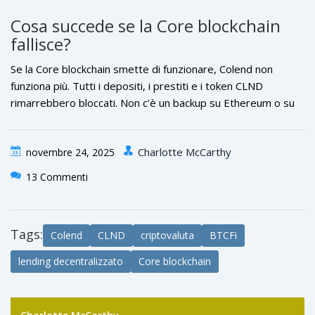
compatibili con Bitcoin. Se vuoi usare BTC come garanzia per
Cosa succede se la Core blockchain
un prestito, Colend è l’unica opzione. Se vuoi massima
fallisce?
liquidità e scelta, Aave è molto meglio. Dipende da cosa vuoi
fare: sfruttare Bitcoin o accedere al DeFi completo.
Se la Core blockchain smette di funzionare, Colend non
funziona più. Tutti i depositi, i prestiti e i token CLND
rimarrebbero bloccati. Non c’è un backup su Ethereum o su
altre reti. Questo è il rischio principale di ogni progetto su
una sidechain: dipende dalla stabilità della rete sottostante.
Charlotte McCarthy
novembre 24, 2025
La Core blockchain è ancora giovane e non ha la stessa
sicurezza di Bitcoin o Ethereum. È un rischio accettato da chi
13 Commenti
crede nel suo potenziale.
Tags:
Colend
CLND
criptovaluta
BTCFi
lending decentralizzato
Core blockchain