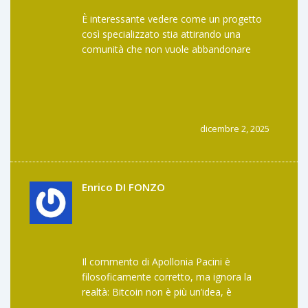
È interessante vedere come un progetto
così specializzato stia attirando una
comunità che non vuole abbandonare
Bitcoin. Non è per tutti, ma per chi ha
pazienza e fede nella rete, potrebbe essere
un’opportunità reale. Non si tratta di
guadagnare in fretta, ma di costruire
qualcosa di duraturo.
dicembre 2, 2025
Enrico DI FONZO
Il commento di Apollonia Pacini è
filosoficamente corretto, ma ignora la
realtà: Bitcoin non è più un’idea, è
un’infrastruttura. E le infrastrutture