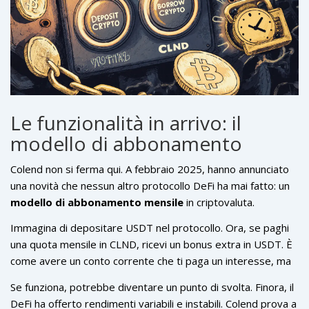
Le funzionalità in arrivo: il
modello di abbonamento
Colend non si ferma qui. A febbraio 2025, hanno annunciato
una novità che nessun altro protocollo DeFi ha mai fatto: un
modello di abbonamento mensile
in criptovaluta.
Immagina di depositare USDT nel protocollo. Ora, se paghi
una quota mensile in CLND, ricevi un bonus extra in USDT. È
come avere un conto corrente che ti paga un interesse, ma
con un abbonamento che ti dà più rendimento. Questo
Se funziona, potrebbe diventare un punto di svolta. Finora, il
sistema, chiamato MRR (Monthly Recurring Revenue), è
DeFi ha offerto rendimenti variabili e instabili. Colend prova a