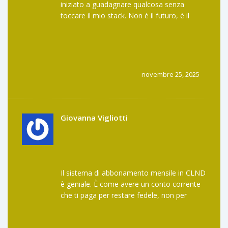
iniziato a guadagnare qualcosa senza
toccare il mio stack. Non è il futuro, è il
presente. E poi, chi se ne frega se il prezzo
va su e giù? Io non vendo, punto.
novembre 25, 2025
Giovanna Vigliotti
Il sistema di abbonamento mensile in CLND
è geniale. È come avere un conto corrente
che ti paga per restare fedele, non per
speculare. Non ho mai visto niente di simile
nel DeFi. Questo non è un token, è