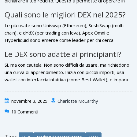
dichiarare il tuo reddito. Questo ti permette di operare in
modo anonimo e globale. In molti paesi, questa libertà è
Quali sono le migliori DEX nel 2025?
l’unica via per accedere ai mercati cripto senza restrizioni
governative.
Le più usate sono Uniswap (Ethereum), SushiSwap (multi-
chain), e dYdX (per trading con leva). Apex Omni e
Hyperliquid sono emerse come leader per chi cerca
strumenti avanzati come bot e copy trading. La scelta
Le DEX sono adatte ai principianti?
dipende da cosa vuoi fare: scambi semplici, liquidità, o
trading professionale. Tutte funzionano senza KYC e con
Sì, ma con cautela. Non sono difficili da usare, ma richiedono
controllo totale sulle tue risorse.
una curva di apprendimento. Inizia con piccoli importi, usa
wallet con interfaccia intuitiva (come Best Wallet), e impara
cosa sono i pool di liquidità e le commissioni di rete. Non
fidarti di consigli su Telegram o TikTok. Leggi guide affidabili,
Charlotte McCarthy
novembre 3, 2025
fai prove con testnet, e solo dopo passa al mainnet. La
pazienza ti salva i soldi.
10 Commenti
Tags: