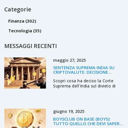
Categorie
Finanza
(302)
Tecnologia
(35)
MESSAGGI RECENTI
maggio 27, 2025
SENTENZA SUPREMA INDIA SU
CRIPTOVALUTE: DECISIONE
STORICA SPIEGATA
Scopri cosa ha deciso la Corte
Suprema dell'India sul divieto di
criptovalute, le implicazioni fiscali,
l'impatto sugli exchange e le
prospettive future in un'analisi
dettagliata.
giugno 19, 2025
BOYSCLUB ON BASE (BOYS):
TUTTO QUELLO CHE DEVI SAPERE
SUL MEME‑COIN