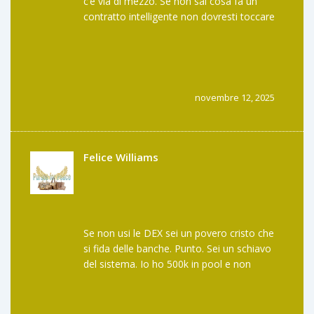
c’è via di mezzo. Se non sai cosa fa un
contratto intelligente non dovresti toccare
neanche il tuo wallet. Eppure vedo gente
che ci mette i risparmi della nonna. E poi si
lamentano quando perdono. La colpa non è
della tecnologia. La colpa è della stupidità
umana. E voi fate parte di quel problema.
novembre 12, 2025
Felice Williams
Se non usi le DEX sei un povero cristo che
si fida delle banche. Punto. Sei un schiavo
del sistema. Io ho 500k in pool e non
guardo mai i miei soldi su Binance. Sei un
perdente se non sei su una DEX. E se ti fai
hackare? Bene. Così impari. La vita è dura.