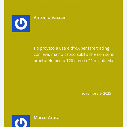
Antonio Vaccari
Ho provato a usare dYdX per fare trading
con leva, ma ho capito subito che non sono
pronto. Ho perso 120 euro in 20 minuti. Ma
non mi ha fatto arrabbiare. Mi ha fatto
ridere. Perché? Perché ho perso i miei soldi,
non quelli di qualcun altro. E non c’è stato
un supporto clienti che mi ha ignorato. È
stato un errore mio, e ho imparato. Questo
novembre 9, 2025
è il bello: nessuno ti salva, ma nessuno ti
blocca neanche. È una specie di libertà
selvaggia.
Marco Aruta