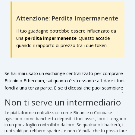
Attenzione: Perdita impermanente
Il tuo guadagno potrebbe essere influenzato da
una
perdita impermanente
. Questo accade
quando il rapporto di prezzo tra i due token
cambia drasticamente rispetto al momento in cui
hai fornito liquidità. I guadagni possono essere
parzialmente annullati da questa perdita.
Se hai mai usato un exchange centralizzato per comprare
Bitcoin o Ethereum, sai quanto è stressante affidare i tuoi
fondi a una terza parte. E se ti dicessi che puoi scambiare
criptovalute senza mai consegnare le tue chiavi private? È
Non ti serve un intermediario
possibile, e lo fanno già milioni di persone su piattaforme
decentralizzate, o DEX. Nel primo semestre del 2025, le
Le piattaforme centralizzate come Binance o Coinbase
DEX hanno rappresentato il
7,6%
di tutto il volume di trading
agiscono come banche: tu depositi i tuoi asset, loro li tengono
cripto globale - quasi il doppio rispetto al 2023. Non è un
in un portafoglio controllato da loro. Se qualcuno li hackerà, i
tuoi soldi potrebbero sparire - e non c’è nulla che tu possa fare.
trend passeggero: è un cambiamento strutturale.