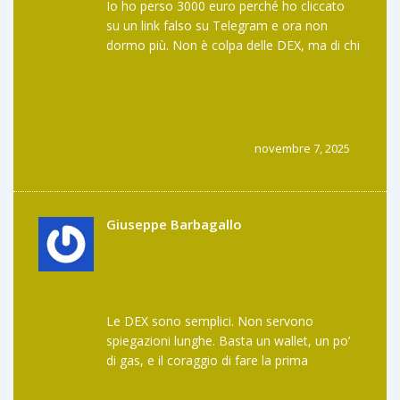
Io ho perso 3000 euro perché ho cliccato
su un link falso su Telegram e ora non
dormo più. Non è colpa delle DEX, ma di chi
le usa senza capire. E poi perché tutti
parlano solo dei vantaggi? Nessuno dice
che se ti scordi la frase di recupero sei
fottuto per sempre. Non è un gioco, è una
vita intera che svanisce in un click. E io ci
novembre 7, 2025
sono cascata. E ora mi sento una stupida.
Giuseppe Barbagallo
Le DEX sono semplici. Non servono
spiegazioni lunghe. Basta un wallet, un po’
di gas, e il coraggio di fare la prima
transazione. Il resto viene da sé. Non è
magia, è logica.