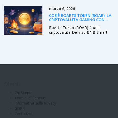
finanziarie. Ecco cosa devi sapere.
marzo 6, 2026
COS'È ROARTS TOKEN (ROAR): LA
CRIPTOVALUTA GAMING CON
MECCANICHE DEFLAZIONISTICHE
RoArts Token (ROAR) è una
criptovaluta DeFi su BNB Smart
Chain con meccanismi
deflazionistici e utilità nel gaming
NFT. Ma con bassa liquidità, pochi
utenti e un futuro incerto, è un
asset ad altissimo rischio per
esperti.
Menù
Chi Siamo
Termini di Servizio
Informativa sulla Privacy
GDPR
Contattaci