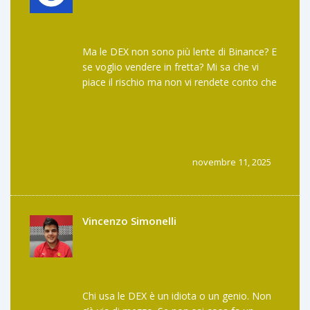
Ma le DEX non sono più lente di Binance? E
se voglio vendere in fretta? Mi sa che vi
piace il rischio ma non vi rendete conto che
il gas a 100 gwei ti fa perdere l’occasione. E
poi chi vi dice che i contratti non sono
truccati? Io ho visto un pool che faceva
20% di APY e poi è scomparso. Sono un po’
scettico.
novembre 11, 2025
Vincenzo Simonelli
Chi usa le DEX è un idiota o un genio. Non