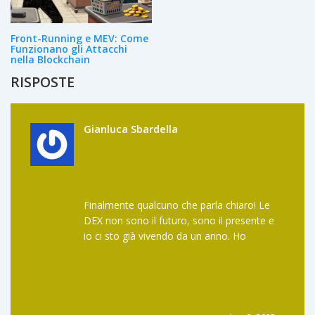
Front-Running e MEV: Come
Funzionano gli Attacchi
nella Blockchain
RISPOSTE
Gianluca Sbardella
Finalmente qualcuno che parla chiaro! Le
DEX non sono il futuro, sono il presente e
io ci sto già vivendo da un anno. Ho
smesso di usare Binance dopo che mi
hanno bloccato l’account per una
transazione da 20 euro. Ora uso MetaMask
e non mi guardo più indietro. Anche se a
volte sbaglio l’indirizzo e perdo un po’ di