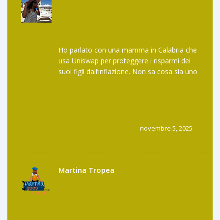
Ho parlato con una mamma in Calabria che
usa Uniswap per proteggere i risparmi dei
suoi figli dall’inflazione. Non sa cosa sia uno
smart contract, ma sa che i suoi soldi non
sono in mano a nessun banca. Questo è il
vero potere della tecnologia: quando arriva
a chi non la capisce ma la vive. Non serve
essere esperti per essere liberi. Basta avere
novembre 5, 2025
il coraggio di provare.
Martina Tropea