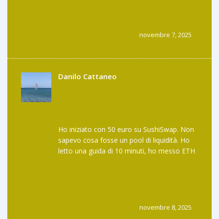
novembre 7, 2025
Danilo Cattaneo
Ho iniziato con 50 euro su SushiSwap. Non
sapevo cosa fosse un pool di liquidità. Ho
letto una guida di 10 minuti, ho messo ETH
e USDC, e dopo un mese ho guadagnato 7
euro. Non è una fortuna, ma è passivo. E
non ho dovuto chiedere permesso a
nessuno. Mi piace.
novembre 8, 2025