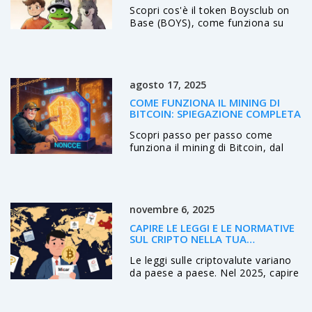
Scopri cos'è il token Boysclub on
Base (BOYS), come funziona su
Base, dati di mercato, rischi e
come acquistarlo in sicurezza.
agosto 17, 2025
COME FUNZIONA IL MINING DI
BITCOIN: SPIEGAZIONE COMPLETA
Scopri passo per passo come
funziona il mining di Bitcoin, dal
proof of work all'hardware ASIC,
passando per pool e regolazione
della difficoltà, con esempi pratici
e checklist.
novembre 6, 2025
CAPIRE LE LEGGI E LE NORMATIVE
SUL CRIPTO NELLA TUA
GIURISDIZIONE NEL 2025
Le leggi sulle criptovalute variano
da paese a paese. Nel 2025, capire
le regole della tua giurisdizione è
essenziale per evitare multe,
blocco dei conti o perdite