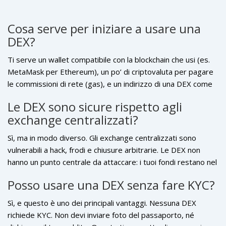
Cosa serve per iniziare a usare una
DEX?
Ti serve un wallet compatibile con la blockchain che usi (es.
MetaMask per Ethereum), un po’ di criptovaluta per pagare
le commissioni di rete (gas), e un indirizzo di una DEX come
Uniswap o SushiSwap. Non serve registrazione, né
Le DEX sono sicure rispetto agli
documenti. Collega il wallet, scegli il token che vuoi
exchange centralizzati?
scambiare, e conferma la transazione. È semplice, ma
richiede attenzione: non ci sono operatori che ti salvano se
Sì, ma in modo diverso. Gli exchange centralizzati sono
sbagli.
vulnerabili a hack, frodi e chiusure arbitrarie. Le DEX non
hanno un punto centrale da attaccare: i tuoi fondi restano nel
tuo wallet. L’unica vulnerabilità è il tuo comportamento: se
Posso usare una DEX senza fare KYC?
usi una chiave privata debole, o clicchi su un link malevolo,
puoi perdere tutto. La sicurezza è nelle tue mani, non in
Sì, e questo è uno dei principali vantaggi. Nessuna DEX
quelle di un’azienda.
richiede KYC. Non devi inviare foto del passaporto, né