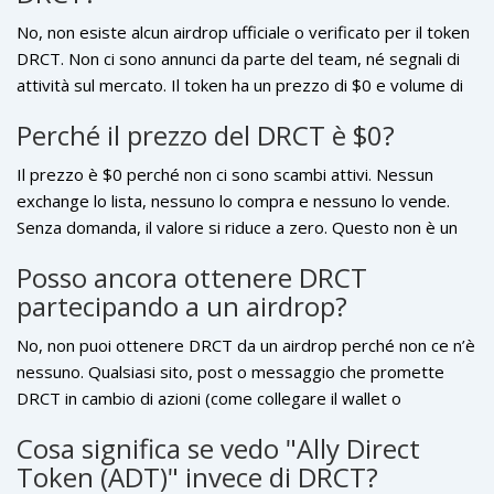
No, non esiste alcun airdrop ufficiale o verificato per il token
DRCT. Non ci sono annunci da parte del team, né segnali di
attività sul mercato. Il token ha un prezzo di $0 e volume di
scambio nullo, il che indica che il progetto è inattivo o
Perché il prezzo del DRCT è $0?
abbandonato.
Il prezzo è $0 perché non ci sono scambi attivi. Nessun
exchange lo lista, nessuno lo compra e nessuno lo vende.
Senza domanda, il valore si riduce a zero. Questo non è un
calo temporaneo: è la morte di un mercato.
Posso ancora ottenere DRCT
partecipando a un airdrop?
No, non puoi ottenere DRCT da un airdrop perché non ce n’è
nessuno. Qualsiasi sito, post o messaggio che promette
DRCT in cambio di azioni (come collegare il wallet o
condividere il link) è una truffa. I token non esistono in
Cosa significa se vedo "Ally Direct
circolazione, quindi non possono essere distribuiti.
Token (ADT)" invece di DRCT?