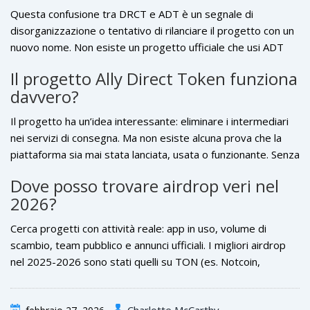
Questa confusione tra DRCT e ADT è un segnale di
disorganizzazione o tentativo di rilanciare il progetto con un
nuovo nome. Non esiste un progetto ufficiale che usi ADT
come ticker. Probabilmente è un tentativo di confondere gli
Il progetto Ally Direct Token funziona
investitori. Non fidarti di progetti che cambiano nome senza
davvero?
comunicazione chiara.
Il progetto ha un’idea interessante: eliminare i intermediari
nei servizi di consegna. Ma non esiste alcuna prova che la
piattaforma sia mai stata lanciata, usata o funzionante. Senza
app attive, utenti reali o transazioni verificabili, resta un
Dove posso trovare airdrop veri nel
whitepaper senza implementazione. L’idea non è la stessa
2026?
della realizzazione.
Cerca progetti con attività reale: app in uso, volume di
scambio, team pubblico e annunci ufficiali. I migliori airdrop
nel 2025-2026 sono stati quelli su TON (es. Notcoin,
Hamster), Solana e Ethereum L2. Controlla sempre su
AirdropAlert, CoinGecko o canali Telegram verificati prima di