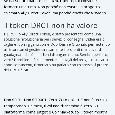
Se hai sentito parlare di un
DRCT
airdrop, ti conviene
fermarti un attimo. Non perché non esista un progetto
chiamato Ally Direct Token, ma perché
quello che ti stanno
raccontando non è vero
. Nel febbraio 2026, non ci sono
Il token DRCT non ha valore
prove di alcun airdrop attivo, annunciato o anche solo in fase
di pianificazione per il token DRCT. E non è una questione di
Il DRCT, o Ally Direct Token, è stato presentato come una
aspettare un po': il token è praticamente morto sul mercato.
soluzione rivoluzionaria per i servizi di consegna. L'idea era di
tagliare fuori i giganti come DoorDash e Grubhub, permettendo
ai ristoratori di gestire direttamente i loro ordini, ai driver di
guadagnare di più e ai clienti di pagare meno. Sembra perfetto,
vero? Il problema è che, mentre i dettagli del progetto su carta
sono convincenti, il mercato ha parlato con chiarezza: il prezzo
del DRCT è
$0
.
Non $0.01. Non $0.0001. Zero. Zero dollari. E non è un calo
temporaneo. Da mesi, il volume di scambio è zero. Su
piattaforme come Bitget e CoinMarketCap, il token mostra