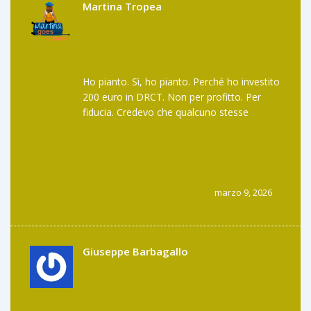
Martina Tropea
Ho pianto. Sì, ho pianto. Perché ho investito
200 euro in DRCT. Non per profitto. Per
fiducia. Credevo che qualcuno stesse
facendo qualcosa di buono. E poi ho
scoperto che era tutto falso. Il mio wallet è
vuoto. Il mio cuore è spezzato. E ora devo
spiegare a mia madre che non ho un nuovo
lavoro. Che non ho i soldi per la vacanza.
marzo 9, 2026
Che ho creduto a un sogno che non
esisteva. Non è un airdrop. È un trauma. E
non so se guarirò.
Giuseppe Barbagallo