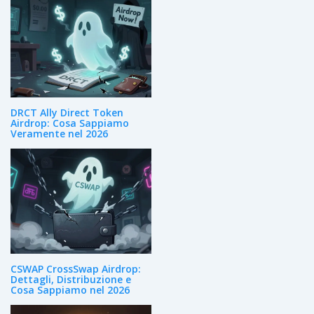
DRCT Ally Direct Token
Airdrop: Cosa Sappiamo
Veramente nel 2026
CSWAP CrossSwap Airdrop:
Dettagli, Distribuzione e
Cosa Sappiamo nel 2026