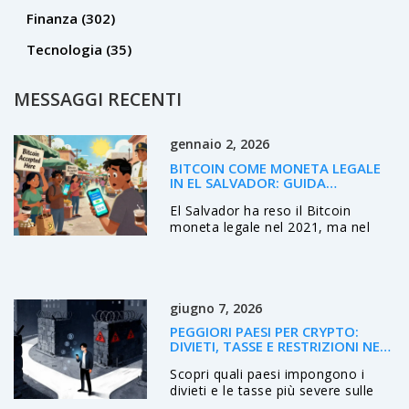
Finanza
(302)
Tecnologia
(35)
MESSAGGI RECENTI
gennaio 2, 2026
BITCOIN COME MONETA LEGALE
IN EL SALVADOR: GUIDA
COMPLETA SULL'ESPERIENZA, IL
El Salvador ha reso il Bitcoin
RIPENSAMENTO E GLI EFFETTI
ECONOMICI
moneta legale nel 2021, ma nel
2025 ha revocato l'obbligo di
accettarlo. Scopri perché
l'esperimento è fallito, cosa è
rimasto e cosa significa per il
giugno 7, 2026
futuro delle criptovalute.
PEGGIORI PAESI PER CRYPTO:
DIVIETI, TASSE E RESTRIZIONI NEL
MONDO (2026)
Scopri quali paesi impongono i
divieti e le tasse più severe sulle
criptovalute nel 2026. Analisi di