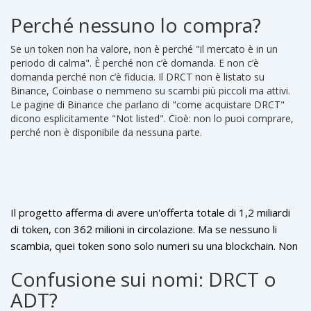
"down by 0.00% in the last 24 hours" con un volume di
Perché nessuno lo compra?
trading pari a $0. Questo non è un mercato che si sta
riprendendo. È un mercato che non esiste più.
Se un token non ha valore, non è perché "il mercato è in un
periodo di calma". È perché non c’è domanda. E non c’è
domanda perché non c’è fiducia. Il DRCT non è listato su
Binance, Coinbase o nemmeno su scambi più piccoli ma attivi.
Le pagine di Binance che parlano di "come acquistare DRCT"
dicono esplicitamente "Not listed". Cioè: non lo puoi comprare,
perché non è disponibile da nessuna parte.
Il progetto afferma di avere un'offerta totale di 1,2 miliardi
di token, con 362 milioni in circolazione. Ma se nessuno li
scambia, quei token sono solo numeri su una blockchain. Non
sono moneta. Non sono asset. Sono dati morti. E senza
Confusione sui nomi: DRCT o
scambio, non puoi vendere, né trasferire, né usare quei
ADT?
token per niente - nemmeno per le funzioni che il progetto