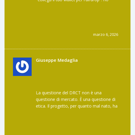
chiuso subito. non so se è un fake o se
qualcuno ha dimenticato di aggiornare il
sito, ma in entrambi i casi non vale la pena.
non ho perso niente, ma ho perso 10
secondi. e quelli non si recuperano. chi
marzo 6, 2026
vuole airdrop veri? guardi le app che usi
ogni giorno. se non le usi, non ti danno
niente. semplice.
Giuseppe Medaglia
La questione del DRCT non è una
questione di mercato. È una questione di
etica. Il progetto, per quanto mal nato, ha
tentato di risolvere un problema reale:
l’intermediazione eccessiva nel settore della
consegna. Tuttavia, la mancanza di
trasparenza, la mancanza di