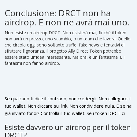
Conclusione: DRCT non ha
airdrop. E non ne avrà mai uno.
Non esiste un airdrop DRCT. Non esisterà mai, finché il token
non avrà un prezzo, uno scambio, o un team che lavora. Quello
che circola oggi sono soltanto truffe, fake news e tentativi di
sfruttare l’ignoranza. Il progetto Ally Direct Token potrebbe
essere stato un’idea interessante. Ma ora, è un fantasma. E i
fantasmi non fanno airdrop.
Se qualcuno ti dice il contrario, non credergli. Non collegare il
tuo wallet. Non cliccare sui link. Non condividere nulla. E se hai
già inviato fondi? Controlla il tuo wallet. Se i token DRCT ci
sono, non hanno valore. Se non ci sono, non hai perso niente
Esiste davvero un airdrop per il token
- perché non li avevi mai avuti.
DRCT?