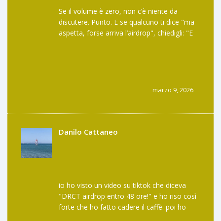
Se il volume è zero, non c’è niente da
discutere. Punto. E se qualcuno ti dice "ma
aspetta, forse arriva l’airdrop", chiedigli: "E
chi lo ha annunciato? Dove? Quando?". Se
non sa rispondere, è una truffa. Basta.
marzo 9, 2026
Danilo Cattaneo
io ho visto un video su tiktok che diceva
"DRCT airdrop entro 48 ore!" e ho riso così
forte che ho fatto cadere il caffè. poi ho
pensato: ma chi è che ci crede ancora? e