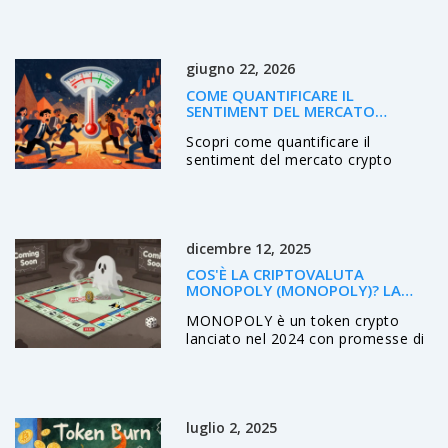
Cina, India, Nigeria e altri stati
restrittivi.
giugno 22, 2026
COME QUANTIFICARE IL
SENTIMENT DEL MERCATO
CRYPTO: GUIDE, INDICATORI E
Scopri come quantificare il
STRUMENTI PRATICI
sentiment del mercato crypto
usando l'Indice Paura e Avidità,
analisi on-chain e social listening.
Guida pratica agli indicatori chiave
per trader e investitori.
dicembre 12, 2025
COS'È LA CRIPTOVALUTA
MONOPOLY (MONOPOLY)? LA
VERITÀ SU UN PROGETTO
MONOPOLY è un token crypto
ABBANDONATO
lanciato nel 2024 con promesse di
giochi Play-to-Earn, ma oggi non
ha valore, liquidità o sviluppo. È un
esempio di truffa digitale con
prezzo quasi zero e team
luglio 2, 2025
scomparso.