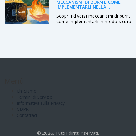
MECCANISMI DI BURN E COME
IMPLEMENTARLI NELLA
BLOCKCHAIN
Scopri i diversi meccanismi di burn,
come implementarli in modo sicuro
e quali effetti hanno su tokenomics
e prezzo.
Menù
Chi Siamo
Termini di Servizio
Informativa sulla Privacy
GDPR
Contattaci
© 2026. Tutti i diritti riservati.