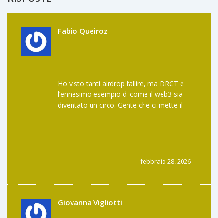
Fabio Queiroz
Ho visto tanti airdrop fallire, ma DRCT è
l’ennesimo esempio di come il web3 sia
diventato un circo. Gente che ci mette il
cuore, e poi arriva il solito charlatano con
un whitepaper bello stampato e un logo
finto. Se il prezzo è zero, non è un mercato
che si riprende, è un cadavere che ancora
respira grazie ai bot. Basta guardare il
febbraio 28, 2026
volume: zero. Zero. Zero. Non serve altro.
Giovanna Vigliotti