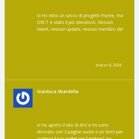
Io ho visto un sacco di progetti morire, ma
DRCT è stato il più silenzioso. Nessun
tweet, nessun update, nessun membro del
team che dice "scusate, abbiamo fallito".
Solo silenzio. E poi arriva qualcuno che dice
"c’è un airdrop" e tutti corrono. Non è
ingenuità. È un’abitudine. Come comprare
lotterie senza leggere le regole. Il problema
marzo 6, 2026
non è il token. Il problema è che ci siamo
abituati a credere che la prossima cosa
magica sia sempre dietro l’angolo. E invece
no. La magia non esiste. Il lavoro sì.
Gianluca Sbardella
io ho aperto il sito di drct e mi sono
ritrovato con 3 pagine vuote e un form per
"collega il tuo wallet per l'airdrop". ho