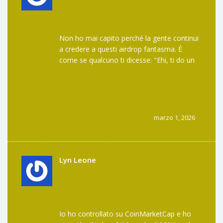
Non ho mai capito perché la gente continui
a credere a questi airdrop fantasma. È
come se qualcuno ti dicesse: "Ehi, ti do un
biglietto per il concerto di Taylor Swift... ma
il concerto non esiste, il teatro è bruciato e
lei è morta da tre anni". E tu gli dici:
"Perfetto, fammi il link!". Non è ingenuità, è
un’epidemia. E non si cura con i post, si cura
marzo 1, 2026
con il senso del ridicolo.
Lyn Leone
Io ho controllato su CoinMarketCap e ho