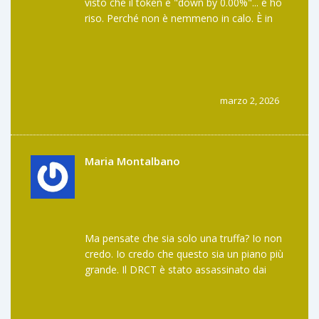
visto che il token è "down by 0.00%"... e ho
riso. Perché non è nemmeno in calo. È in
stallo. Come un morto che non si muove,
ma qualcuno gli ha messo un cuore
artificiale e gli dice "stai bene!". Il progetto
ha un’idea decente, ma l’esecuzione? Zero.
Zero punti. E adesso ci sono dei troll che
marzo 2, 2026
dicono "ADT è la stessa cosa". No, è la
stessa idea... ma con un nome diverso e
un’altra truffa. Sono stufa.
Maria Montalbano
Ma pensate che sia solo una truffa? Io non
credo. Io credo che questo sia un piano più
grande. Il DRCT è stato assassinato dai
grandi exchange perché minacciava il
monopolio di DoorDash e Uber Eats. Sì, lo
so, sembra una teoria della cospirazione...