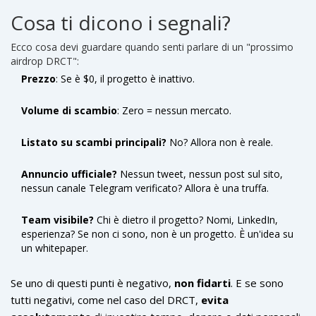
e interesse non sprecano risorse su airdrop per un token
Cosa ti dicono i segnali?
morto. Se un airdrop DRCT esistesse, sarebbe già stato
annunciato da mesi su siti come AirdropAlert, CoinGecko o
Ecco cosa devi guardare quando senti parlare di un "prossimo
Telegram ufficiali. Non lo è stato.
airdrop DRCT":
Prezzo
: Se è $0, il progetto è inattivo.
Volume di scambio
: Zero = nessun mercato.
Listato su scambi principali?
No? Allora non è reale.
Annuncio ufficiale?
Nessun tweet, nessun post sul sito,
nessun canale Telegram verificato? Allora è una truffa.
Team visibile?
Chi è dietro il progetto? Nomi, LinkedIn,
esperienza? Se non ci sono, non è un progetto. È un'idea su
un whitepaper.
Se uno di questi punti è negativo,
non fidarti
. E se sono
tutti negativi, come nel caso del DRCT,
evita