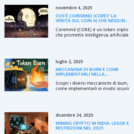
per il trading cripto.
novembre 4, 2025
COS'È COREMIND (CORE)? LA
VERITÀ SUL COIN AI CHE NESSUNO
TI DICE
Coremind (CORE) è un token cripto
che promette intelligenza artificiale
sovrana, ma non ha codice, team
o funzionalità reali. Scopri perché è
un rischio elevato e cosa lo rende
diverso dai veri progetti AI.
luglio 2, 2025
MECCANISMI DI BURN E COME
IMPLEMENTARLI NELLA
BLOCKCHAIN
Scopri i diversi meccanismi di burn,
come implementarli in modo sicuro
e quali effetti hanno su tokenomics
e prezzo.
dicembre 24, 2025
MINING CRYPTO IN INDIA: LEGGE E
RESTRIZIONI NEL 2025