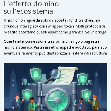
L'effetto domino
sull'ecosistema
Il rischio non riguarda solo chi sposta i fondi tra chain, ma
chiunque interagisca con i wrapped token. Molti protocolli di
prestito accettano questi asset come garanzia. Se un bridge
viene violato e il token wrapped perde valore, l'intero pool di
Questa interconnessione trasforma un singolo bug in un
liquidità può diventare insolvente. Anche se tu hai prestato
rischio sistemico. Più un asset wrapped è adottato, più il suo
solo asset nativi della rete, potresti non riuscire a
eventuale fallimento può destabilizzare l'intera infrastruttura
recuperare i tuoi fondi perché il collaterale che li supportava
della finanza decentralizzata.
è svanito.