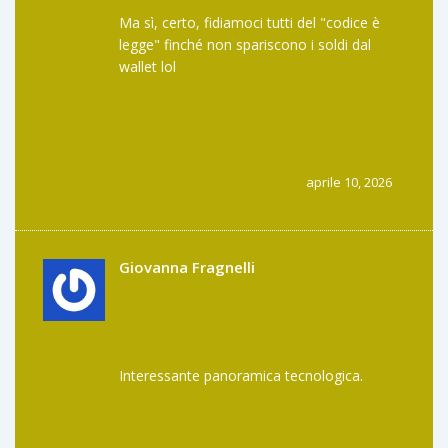
Ma sì, certo, fidiamoci tutti del "codice è
legge" finché non spariscono i soldi dal
wallet lol
L'idea che un audit possa salvare i tuoi
satoshi è proprio poetica, quasi
commovente
aprile 10, 2026
Giovanna Fragnelli
Interessante panoramica tecnologica.