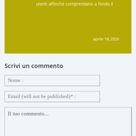
utenti affinché comprendano a fondo il
concetto di rischio di custodia.
L'interoperabilità è un obiettivo nobile e
fondamentale per la crescita del settore,
ma non deve mai andare a discapito della
prudenza individuale e della gestione
aprile 18, 2026
consapevole del proprio portafoglio.
Scrivi un commento