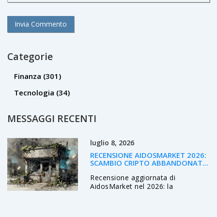
Categorie
Finanza
(301)
Tecnologia
(34)
MESSAGGI RECENTI
luglio 8, 2026
RECENSIONE AIDOSMARKET 2026:
SCAMBIO CRIPTO ABBANDONATO
E RISCHI PER GLI UTENTI
Recensione aggiornata di
AidosMarket nel 2026: la
piattaforma è abbandonata, offline
e non sicura. Scopri i rischi per i
fondi bloccati e le alternative valide