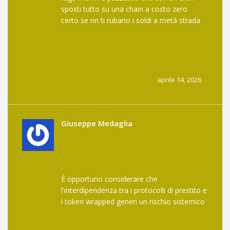
sposti tutto su una chain a costo zero
certo se nn ti rubano i soldi a metà strada
ahaha
comunque spero che sti fondi assicurativi di
cui parlate siano veri perche sennò siamo
fritti
aprile 14, 2026
Giuseppe Medaglia
È opportuno considerare che
l'interdipendenza tra i protocolli di prestito e
i token wrapped generi un rischio sistemico
di natura quasi architettonica.
L'insolvenza di un bridge non rappresenta