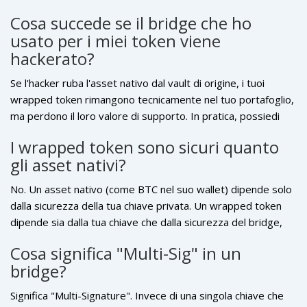
custode fiduciario: finché devi fidarti di qualcuno che detiene
Cosa succede se il bridge che ho
le tue chiavi, esiste un rischio.
usato per i miei token viene
hackerato?
Se l'hacker ruba l'asset nativo dal vault di origine, i tuoi
wrapped token rimangono tecnicamente nel tuo portafoglio,
ma perdono il loro valore di supporto. In pratica, possiedi
una ricevuta di un deposito che non esiste più. L'unica
I wrapped token sono sicuri quanto
salvezza in questi casi è se il bridge ha un fondo assicurativo
gli asset nativi?
o se il team riesce a recuperare i fondi.
No. Un asset nativo (come BTC nel suo wallet) dipende solo
dalla sicurezza della tua chiave privata. Un wrapped token
dipende sia dalla tua chiave che dalla sicurezza del bridge,
dai suoi smart contract e dall'onestà del custode. Aggiungi
Cosa significa "Multi-Sig" in un
quindi diversi livelli di rischio (terze parti).
bridge?
Significa "Multi-Signature". Invece di una singola chiave che