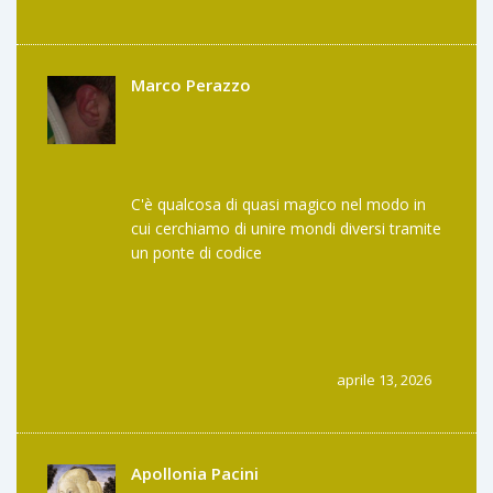
Marco Perazzo
C'è qualcosa di quasi magico nel modo in
cui cerchiamo di unire mondi diversi tramite
un ponte di codice
Forse il rischio è il prezzo che paghiamo per
l'evoluzione verso una rete globale senza
confini
Sarebbe interessante esplorare se esisterà
mai un sistema di bridging totalmente
aprile 13, 2026
trustless senza alcun custode di mezzo
Apollonia Pacini