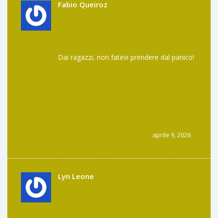
mercato. È palese che l'interoperabilità sia
Fabio Queiroz
solo un modo per monitorare meglio i flussi
di capitale tra diverse chain 🤨.
Dai ragazzi, non fatevi prendere dal panico!
aprile 9, 2026
Lyn Leone