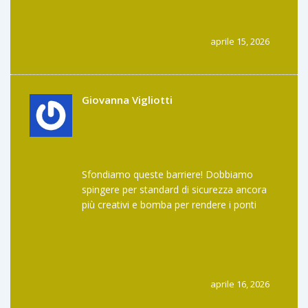
un mero incidente tecnico, bensì una falla
strutturale nella concezione stessa della
fiducia digitale contemporanea.
aprile 15, 2026
Giovanna Vigliotti
Sfondiamo queste barriere! Dobbiamo
spingere per standard di sicurezza ancora
più creativi e bomba per rendere i ponti
blindati come fortezze medievali!
Immaginate un mondo dove ogni bridge ha
un sistema di auto-riparazione istantanea,
sarebbe una rivoluzione totale per tutti noi
che vogliamo far girare i nostri asset senza
aprile 16, 2026
tremare come foglie ogni volta che