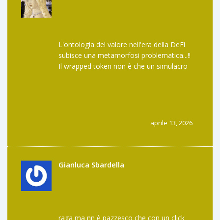
L'ontologia del valore nell'era della DeFi
subisce una metamorfosi problematica...!!
Il wrapped token non è che un simulacro
dell'asset originale, una rappresentazione
semiotica che postula l'esistenza di un
collaterale fisico o digitale...!!
La vulnerabilità dei bridge non è solo
tecnica, ma risiede nella tensione dialettica
aprile 13, 2026
tra la decentralizzazione promessa e la
centralizzazione necessaria del vault...
Gianluca Sbardella
raga ma nn è pazzesco che con un click