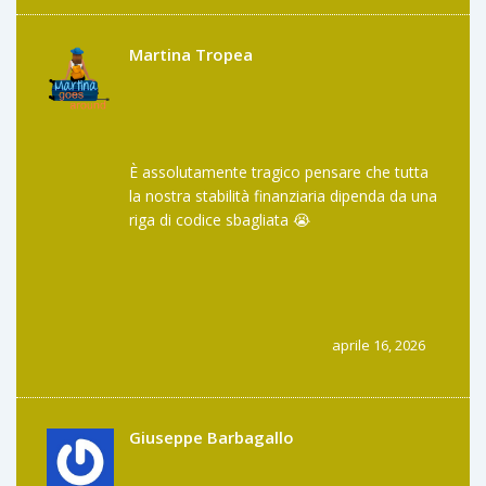
leggiamo un tweet su un possibile bug!
Martina Tropea
È assolutamente tragico pensare che tutta
la nostra stabilità finanziaria dipenda da una
riga di codice sbagliata 😭
Mi sento quasi svenire solo all'idea di
svegliarmi domani e scoprire che i miei
fondi sono diventati carta straccia per colpa
di un hacker in un seminterrato 😱
Perché il destino è così crudele con chi
aprile 16, 2026
cerca solo di investire onestamente? 💔
Giuseppe Barbagallo