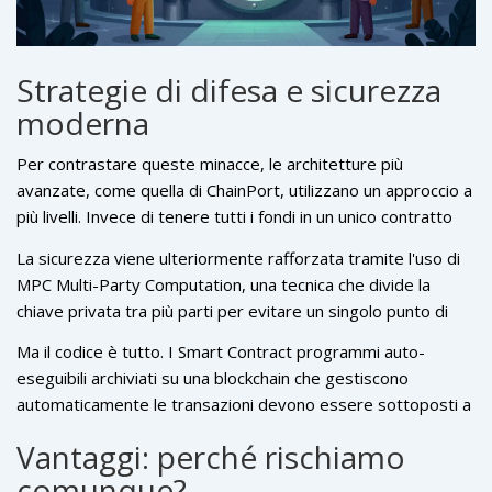
Strategie di difesa e sicurezza
moderna
Per contrastare queste minacce, le architetture più
avanzate, come quella di ChainPort, utilizzano un approccio a
più livelli. Invece di tenere tutti i fondi in un unico contratto
"caldo" (hot wallet) esposto a internet, la maggior parte
La sicurezza viene ulteriormente rafforzata tramite l'uso di
degli asset viene spostata in
Cold Storage
metodi di
MPC
Multi-Party Computation, una tecnica che divide la
conservazione di chiavi crittografiche offline per prevenire
chiave privata tra più parti per evitare un singolo punto di
l'accesso non autorizzato
.
fallimento
e portafogli multi-firma come Gnosis Safe o
Ma il codice è tutto. I
Smart Contract
programmi auto-
Fireblocks. In questo modo, nessuna singola persona o
eseguibili archiviati su una blockchain che gestiscono
singola chiave può autorizzare un prelievo massiccio di fondi
automaticamente le transazioni
devono essere sottoposti a
dal vault.
audit rigorosi. Un auditor esterno analizza ogni riga di codice
Vantaggi: perché rischiamo
per trovare bug o falle logiche prima che vengano sfruttate.
comunque?
La trasparenza di questi report pubblici è l'unico modo per