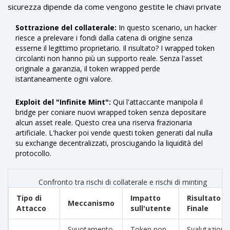
sicurezza dipende da come vengono gestite le chiavi private
e dalla robustezza del codice. Esistono due tipi di attacchi
Sottrazione del collaterale:
In questo scenario, un hacker
che terrorizzano gli utenti della
DeFi
finanza decentralizzata
riesce a prelevare i fondi dalla catena di origine senza
che utilizza smart contract per eliminare gli intermediari
esserne il legittimo proprietario. Il risultato? I wrapped token
finanziari
:
circolanti non hanno più un supporto reale. Senza l'asset
originale a garanzia, il token wrapped perde
istantaneamente ogni valore.
Exploit del "Infinite Mint":
Qui l'attaccante manipola il
bridge per coniare nuovi wrapped token senza depositare
alcun asset reale. Questo crea una riserva frazionaria
artificiale. L'hacker poi vende questi token generati dal nulla
su exchange decentralizzati, prosciugando la liquidità del
protocollo.
Confronto tra rischi di collaterale e rischi di minting
Tipo di
Impatto
Risultato
Meccanismo
Attacco
sull'utente
Finale
Svuotamento
Token non
Svalutazione