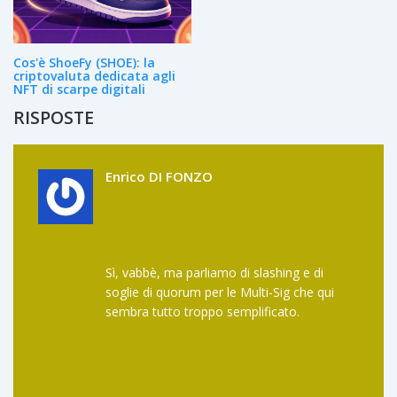
Cos'è ShoeFy (SHOE): la
criptovaluta dedicata agli
NFT di scarpe digitali
RISPOSTE
Enrico DI FONZO
Sì, vabbè, ma parliamo di slashing e di
soglie di quorum per le Multi-Sig che qui
sembra tutto troppo semplificato.
Il vero problema è che se il modulo MPC ha
un bug nell'implementazione della soglia,
l'intero vault è esposto indipendentemente
dal cold storage.