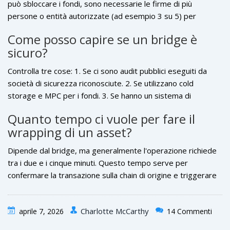
può sbloccare i fondi, sono necessarie le firme di più
persone o entità autorizzate (ad esempio 3 su 5) per
approvare una transazione. Questo impedisce che un
Come posso capire se un bridge è
singolo dipendente malintenzionato o una singola chiave
sicuro?
rubata possa svuotare il vault.
Controlla tre cose: 1. Se ci sono audit pubblici eseguiti da
società di sicurezza riconosciute. 2. Se utilizzano cold
storage e MPC per i fondi. 3. Se hanno un sistema di
assicurazione o un fondo di riserva per le emergenze. Diffida
Quanto tempo ci vuole per fare il
dei bridge che non pubblicano i loro report di sicurezza.
wrapping di un asset?
Dipende dal bridge, ma generalmente l'operazione richiede
tra i due e i cinque minuti. Questo tempo serve per
confermare la transazione sulla chain di origine e triggerare
l'emissione del token sulla chain di destinazione.
Charlotte McCarthy
aprile 7, 2026
14 Commenti