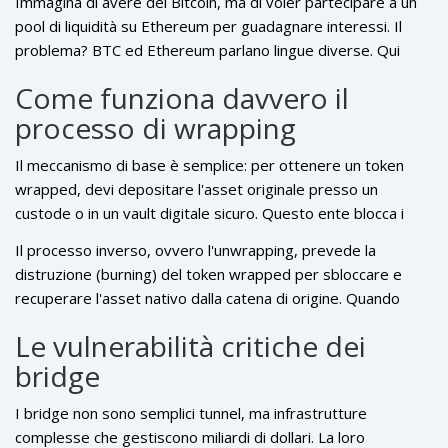
Immagina di avere dei Bitcoin, ma di voler partecipare a un
pool di liquidità su Ethereum per guadagnare interessi. Il
problema? BTC ed Ethereum parlano lingue diverse. Qui
entrano in gioco i
wrapped token
sono asset blockchain
Come funziona davvero il
bloccati sulla loro catena nativa e coniati come token
processo di wrapping
equivalenti su un'altra blockchain
. Questa tecnologia è il
cuore dell'interoperabilità, ma nasconde un punto debole
Il meccanismo di base è semplice: per ottenere un token
critico: il bridge. Se il ponte crolla, i tuoi token "avvolti"
wrapped, devi depositare l'asset originale presso un
potrebbero diventare carta straccia in pochi secondi.
custode o in un vault digitale sicuro. Questo ente blocca i
tuoi fondi e, in cambio, emette una quantità equivalente di
Il processo inverso, ovvero l'unwrapping, prevede la
token sulla rete di destinazione. Un esempio classico è il
distruzione (burning) del token wrapped per sbloccare e
WBTC: depositi BTC, il custode li mette al sicuro e tu ricevi
recuperare l'asset nativo dalla catena di origine. Quando
WBTC (un token ERC-20) su Ethereum. Puoi scambiarlo,
questo sistema funziona, è quasi invisibile; quando fallisce,
prestarlo o usarlo in protocolli DeFi, sapendo che il suo
Le vulnerabilità critiche dei
l'effetto domino è devastante.
valore è agganciato a quello del Bitcoin originale.
bridge
I bridge non sono semplici tunnel, ma infrastrutture
complesse che gestiscono miliardi di dollari. La loro