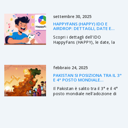
Analizziamo funzioni, sicurezza,
pro e contro, confronto con
Binance e Kraken, e guida
settembre 30, 2025
passo‑passo per aprire la demo.
HAPPYFANS (HAPPY) IDO E
AIRDROP: DETTAGLI, DATE E
TOKENOMICS
Scopri i dettagli dell'IDO
HappyFans (HAPPY), le date, la
tokenomics, l'airdrop NFT e lo
stato attuale del progetto nel
2025.
febbraio 24, 2025
PAKISTAN SI POSIZIONA TRA IL 3°
E 4° POSTO MONDIALE
NELL'ADOZIONE DI
Il Pakistan è salito tra il 3° e il 4°
CRIPTOVALUTE
posto mondiale nell'adozione di
criptovalute, grazie a stablecoin
per rimesse, nuove normative e un
ecosistema in rapida crescita.