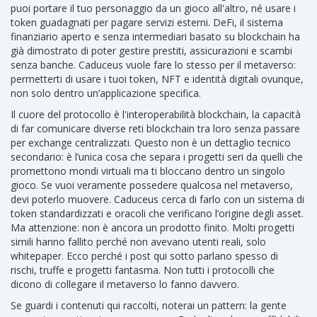
puoi portare il tuo personaggio da un gioco all'altro, né usare i
token guadagnati per pagare servizi esterni.
DeFi
,
il sistema
finanziario aperto e senza intermediari basato su blockchain
ha
già dimostrato di poter gestire prestiti, assicurazioni e scambi
senza banche. Caduceus vuole fare lo stesso per il metaverso:
permetterti di usare i tuoi token, NFT e identità digitali ovunque,
non solo dentro un’applicazione specifica.
Il cuore del protocollo è l'
interoperabilità blockchain
,
la capacità
di far comunicare diverse reti blockchain tra loro senza passare
per exchange centralizzati
. Questo non è un dettaglio tecnico
secondario: è l’unica cosa che separa i progetti seri da quelli che
promettono mondi virtuali ma ti bloccano dentro un singolo
gioco. Se vuoi veramente possedere qualcosa nel metaverso,
devi poterlo muovere. Caduceus cerca di farlo con un sistema di
token standardizzati e oracoli che verificano l’origine degli asset.
Ma attenzione: non è ancora un prodotto finito. Molti progetti
simili hanno fallito perché non avevano utenti reali, solo
whitepaper. Ecco perché i post qui sotto parlano spesso di
rischi, truffe e progetti fantasma. Non tutti i protocolli che
dicono di collegare il metaverso lo fanno davvero.
Se guardi i contenuti qui raccolti, noterai un pattern: la gente