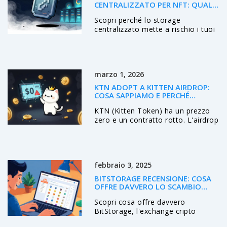
CENTRALIZZATO PER NFT: QUALE
SOLUZIONE GARANTISCE LA
Scopri perché lo storage
PERMANENZA DEI TUOI ASSET
DIGITALI?
centralizzato mette a rischio i tuoi
NFT e come IPFS, Arweave e altri
protocolli decentralizzati possono
garantire la permanenza dei tuoi
asset digitali. La verità che
marzo 1, 2026
nessuno ti dice.
KTN ADOPT A KITTEN AIRDROP:
COSA SAPPIAMO E PERCHÉ
EVITARLO
KTN (Kitten Token) ha un prezzo
zero e un contratto rotto. L'airdrop
"Adopt a Kitten" non esiste: è una
truffa. Scopri perché evitare questo
progetto e cosa fare se hai già
interagito con esso.
febbraio 3, 2025
BITSTORAGE RECENSIONE: COSA
OFFRE DAVVERO LO SCAMBIO
CRYPTO?
Scopri cosa offre davvero
BitStorage, l'exchange cripto
registrato alle Seychelles.