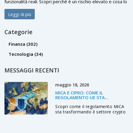
funzionalità reali. Scopri perché è un rischio elevato e cosa lo
rende diverso dai veri progetti AI.
Leggi di più
Categorie
Finanza
(302)
Tecnologia
(34)
MESSAGGI RECENTI
maggio 18, 2026
MICA E CIPRO: COME IL
REGOLAMENTO UE STA
CAMBIANDO IL SETTORE CRYPTO
Scopri come il regolamento MiCA
sta trasformando il settore crypto
a Cipro. Analisi dettagliata degli
impatti su CySEC, CASP,
compliance e opportunità future