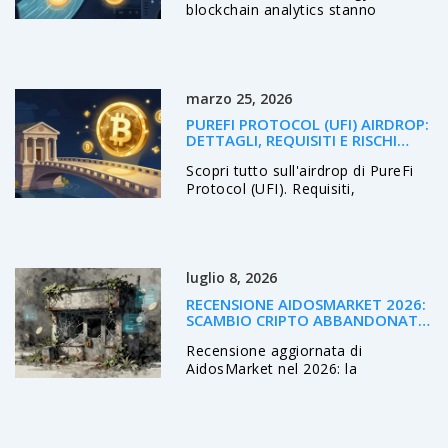
blockchain analytics stanno
trasformando la lotta al riciclaggio
di denaro nel mondo cripto.
Sistemi intelligenti tracciano
transazioni in tempo reale,
marzo 25, 2026
riducono gli errori e rendono la
compliance più efficiente.
PUREFI PROTOCOL (UFI) AIRDROP:
DETTAGLI, REQUISITI E RISCHI
AGGIORNATI 2026
Scopri tutto sull'airdrop di PureFi
Protocol (UFI). Requisiti,
tokenomics, rischi di sicurezza e
stato attuale del progetto nel
2026. Guida completa per evitare
truffe.
luglio 8, 2026
RECENSIONE AIDOSMARKET 2026:
SCAMBIO CRIPTO ABBANDONATO
E RISCHI PER GLI UTENTI
Recensione aggiornata di
AidosMarket nel 2026: la
piattaforma è abbandonata, offline
e non sicura. Scopri i rischi per i
fondi bloccati e le alternative valide
per il trading cripto.