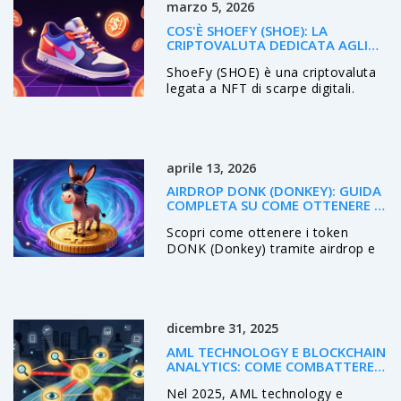
marzo 5, 2026
COS'È SHOEFY (SHOE): LA
CRIPTOVALUTA DEDICATA AGLI
NFT DI SCARPE DIGITALI
ShoeFy (SHOE) è una criptovaluta
legata a NFT di scarpe digitali.
Lanciata nel 2021, ha perso quasi
tutto il suo valore. È un progetto
tecnico con un'idea interessante,
ma senza comunità o scambi
aprile 13, 2026
principali.
AIRDROP DONK (DONKEY): GUIDA
COMPLETA SU COME OTTENERE I
TOKEN
Scopri come ottenere i token
DONK (Donkey) tramite airdrop e
programmi Bitget. Analisi del
mercato, differenze con DONKM e
guide pratiche per guadagnare
crypto.
dicembre 31, 2025
AML TECHNOLOGY E BLOCKCHAIN
ANALYTICS: COME COMBATTERE
IL RICICLAGGIO NEL MONDO
Nel 2025, AML technology e
CRIPTO NEL 2025