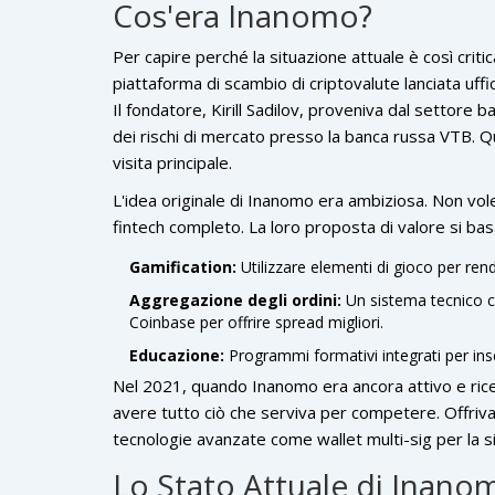
Cos'era Inanomo?
Per capire perché la situazione attuale è così crit
piattaforma di scambio di criptovalute lanciata uff
Il fondatore, Kirill Sadilov, proveniva dal settore
dei rischi di mercato presso la banca russa VTB. Qu
visita principale.
L'idea originale di Inanomo era ambiziosa. Non v
fintech completo. La loro proposta di valore si basa
Gamification:
Utilizzare elementi di gioco per rend
Aggregazione degli ordini:
Un sistema tecnico c
Coinbase per offrire spread migliori.
Educazione:
Programmi formativi integrati per inseg
Nel 2021, quando Inanomo era ancora attivo e rice
avere tutto ciò che serviva per competere. Offrivan
tecnologie avanzate come wallet multi-sig per la s
Lo Stato Attuale di Inano