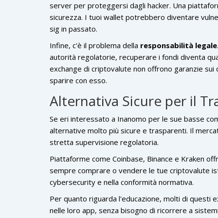
server per proteggersi dagli hacker. Una piattafo
sicurezza. I tuoi wallet potrebbero diventare vulner
sig in passato.
Infine, c'è il problema della
responsabilità legale
autorità regolatorie, recuperare i fondi diventa qua
exchange di criptovalute non offrono garanzie sui d
sparire con esso.
Alternativa Sicure per il T
Se eri interessato a Inanomo per le sue basse com
alternative molto più sicure e trasparenti. Il me
stretta supervisione regolatoria.
Piattaforme come
Coinbase
,
Binance
e
Kraken
off
sempre comprare o vendere le tue criptovalute is
cybersecurity e nella conformità normativa.
Per quanto riguarda l'educazione, molti di questi
nelle loro app, senza bisogno di ricorrere a siste