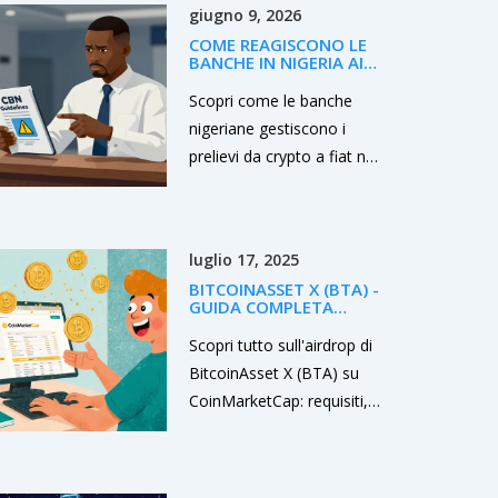
giugno 9, 2026
COME REAGISCONO LE
BANCHE IN NIGERIA AI
PRELIEVI DA CRYPTO A
VALUTA FIAT
Scopri come le banche
nigeriane gestiscono i
prelievi da crypto a fiat nel
2026. Analisi delle regole
CBN, rischi EFCC e consigli
pratici.
luglio 17, 2025
BITCOINASSET X (BTA) -
GUIDA COMPLETA
ALL’AIRDROP SU
COINMARKETCAP
Scopri tutto sull'airdrop di
(VECCHIO)
BitcoinAsset X (BTA) su
CoinMarketCap: requisiti,
procedimento di claim,
stato attuale e consigli per
evitare truffe.