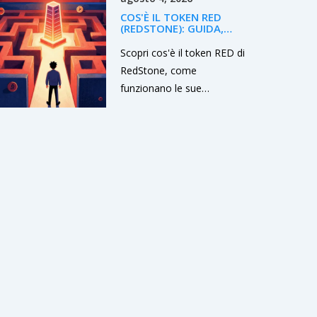
solo a trader esperti che
COS'È IL TOKEN RED
già hanno cripto e cercano
(REDSTONE): GUIDA,
di risparmiare sulle
TOKENOMICS E RISCHI
NEL 2026
Scopri cos'è il token RED di
commissioni.
RedStone, come
funzionano le sue
tokenomics e quali rischi
comporta nel 2026.
Confronto con altri token
RED e guida pratica.