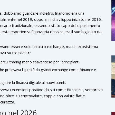
ica, dobbiamo guardare indietro.
Inanomo era una
icialmente nel 2019
, dopo anni di sviluppo iniziato nel 2016.
 bancario tradizionale, essendo stato capo del dipartimento
esta esperienza finanziaria classica era il suo biglietto da
olevano essere solo un altro exchange, ma un ecosistema
va su tre pilastri:
ere il trading meno spaventoso per i principianti.
he prelevava liquidità da grandi exchange come Binance e
nare la finanza digitale ai nuovi utenti.
veva recensioni positive da siti come Bitcoinist, sembrava
o oltre 30 criptovalute, coppie con valute fiat e
icurezza.
mo nel 2026