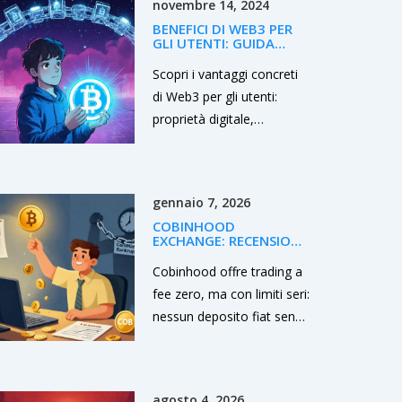
novembre 14, 2024
BENEFICI DI WEB3 PER
GLI UTENTI: GUIDA
COMPLETA
Scopri i vantaggi concreti
di Web3 per gli utenti:
proprietà digitale,
trasparenza, guadagni
diretti e le sfide da
superare.
gennaio 7, 2026
COBINHOOD
EXCHANGE: RECENSIONE
COMPLETA SU FEE
ZERO, SICUREZZA E
Cobinhood offre trading a
LIMITI NEL 2026
fee zero, ma con limiti seri:
nessun deposito fiat senza
verifica, supporto lento e
reputazione
compromessa. Adatto
agosto 4, 2026