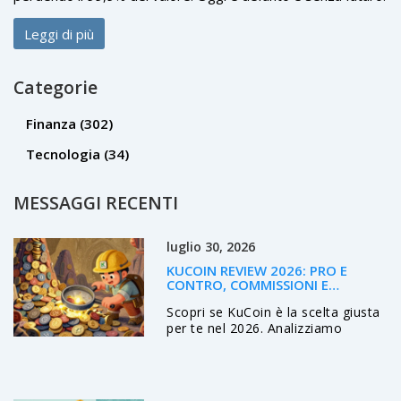
Leggi di più
Categorie
Finanza
(302)
Tecnologia
(34)
MESSAGGI RECENTI
luglio 30, 2026
KUCOIN REVIEW 2026: PRO E
CONTRO, COMMISSIONI E
SICUREZZA
Scopri se KuCoin è la scelta giusta
per te nel 2026. Analizziamo
commissioni, sicurezza, vastità
delle altcoin e pro/contro reali per
trader italiani.