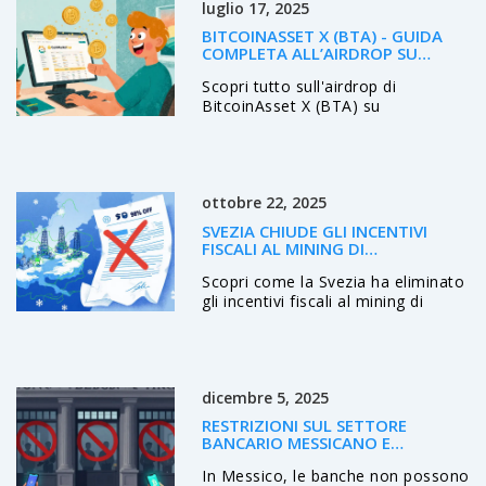
luglio 17, 2025
BITCOINASSET X (BTA) - GUIDA
COMPLETA ALL’AIRDROP SU
COINMARKETCAP (VECCHIO)
Scopri tutto sull'airdrop di
BitcoinAsset X (BTA) su
CoinMarketCap: requisiti,
procedimento di claim, stato
attuale e consigli per evitare truffe.
ottobre 22, 2025
SVEZIA CHIUDE GLI INCENTIVI
FISCALI AL MINING DI
CRIPTOVALUTE
Scopri come la Svezia ha eliminato
gli incentivi fiscali al mining di
criptovalute, alzando le tasse
energetiche e chiudendo quasi
tutte le attività di mining.
dicembre 5, 2025
RESTRIZIONI SUL SETTORE
BANCARIO MESSICANO E
CRIPTOVALUTE: COSA È
In Messico, le banche non possono
PERMESSO NEL 2025