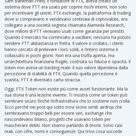
Sam Bankman-Fried
,
il fondatore di FTX, aveva creato un
sistema dove FTT era usato per coprire rischi interni, non solo
per incentivare gli utenti
.
FTX exchange
,
la piattaforma di trading
dove si compravano e vendevano centinaia di criptovalute
, era
collegato a una società segreta chiamata Alameda Research,
dove milioni di FTT venivano usati come garanzia per prestiti.
Quando il mercato ha cominciato a vacillare, nessuno ha potuto
vendere FTT abbastanza in fretta. Il valore è crollato, i clienti
hanno cercato di prelevare i loro soldi, e l’intero sistema è
collassato in pochi giorni.
Non era una truffa aperta, ma
un’architettura finanziaria fragile, costruita su fiducia e opacità. Il
token non aveva un backing reale: il suo valore dipendeva dalla
percezione di stabilità di FTX. Quando quella percezione è
svanita, FTT è diventato carta straccia.
Oggi, FTX Token non esiste più come asset funzionante. Ma la
sua storia è una lezione vivente. Ti mostra come un token può
sembrare sicuro finché l’infrastruttura che lo sostiene non crolla.
Ecco perché nei post qui sotto trovi storie simili: airdrop che
sembravano troppo belli per essere veri, exchange che
nascondevano bilanci, progetti che usavano token per
mascherare debiti. Non stiamo parlando di teorie. Sono casi
reali, con cifre, nomi e conseguenze. Qui trovi cosa succede