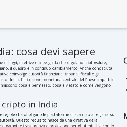
ia: cosa devi sapere
me di leggi, direttive e linee guida che regolano criptovalute,
diano
, il quadro è in continuo cambiamento. Anche conosciuta
iva coinvolge autorità finanziarie, tribunali fiscali e gli
k of India
,
l'istituzione monetaria centrale del Paese
impatti le
I definiscono cosa è permesso, cosa è vietato e come vengono
 cripto in India
le regole che obbligano le piattaforme di scambio a registrarsi,
autorità
. Questo requisito nasce da una direttiva della
e garantire trasparenza e protezione per gli utenti. Il secondo