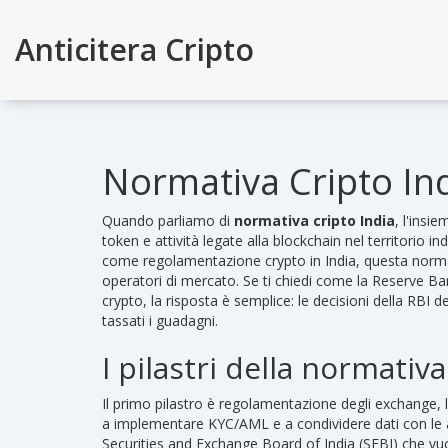
Anticitera Cripto
Normativa Cripto Ind
Quando parliamo di
normativa cripto India
,
l'insie
token e attività legate alla blockchain nel territorio in
come
regolamentazione crypto in India
, questa normat
operatori di mercato. Se ti chiedi come la
Reserve Ban
crypto, la risposta è semplice: le decisioni della RB
tassati i guadagni.
I pilastri della normativa
Il primo pilastro è
regolamentazione degli exchange
,
a implementare KYC/AML e a condividere dati con le 
Securities and Exchange Board of India (SEBI) che vuol