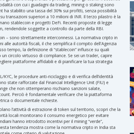
odalità con cui i guadagni da trading, mining o staking sono
ha stabilito una tassa del 30% sui profitti, senza possibilità
 transazioni superiori a 10 milioni di INR. Il terzo pilastro è la
linano stablecoin e progetti DeFi
. Recenti proposte di legge
in, rendendole soggette a controllo da parte della RBI.
oin – sono strettamente interconnessi. La normativa cripto in
 alle autorità fiscali, il che semplifica il compito dell'Agenzia
esso tempo, la definizione di “stablecoin” influisce su quali
un circolo virtuoso di compliance. Se sei un trader, capire
liere piattaforme affidabili e di pianificare la tua strategia
L/KYC
,
le procedure anti-riciclaggio e di verifica dell’identità
no state rafforzate dal Financial Intelligence Unit (FIU) e
change che non ottemperano rischiano sanzioni salate,
account. Perciò è fondamentale verificare che la piattaforma
metrica o documentale richieste.
lano l’attività di estrazione di token sul territorio
, scopri che la
rità locali monitorano il consumo energetico per evitare
 indiani hanno introdotto incentivi per il mining “verde”,
uesta tendenza mostra come la normativa cripto in India sta
tale come criterio di valutazione.