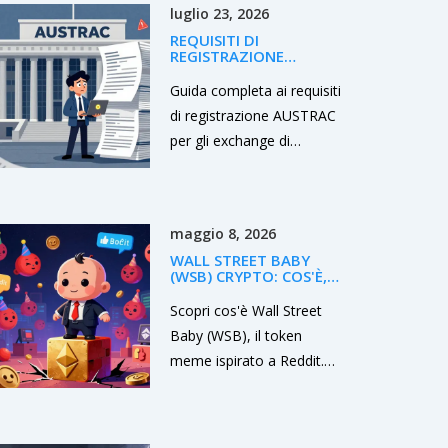
luglio 23, 2026
REQUISITI DI
REGISTRAZIONE
AUSTRAC PER GLI
EXCHANGE DI
Guida completa ai requisiti
CRIPTOVALUTE IN
di registrazione AUSTRAC
AUSTRALIA
per gli exchange di
criptovalute in Australia.
Scopri le norme AML/CTF,
le scadenze del 2026 e
maggio 8, 2026
come evitare sanzioni.
WALL STREET BABY
(WSB) CRYPTO: COS'È,
PREZZI E RISCHI DEL
TOKEN MEME
Scopri cos'è Wall Street
Baby (WSB), il token
meme ispirato a Reddit.
Analisi prezzi, rischi di
sicurezza, offerta di 100
trilioni e perché la liquidità