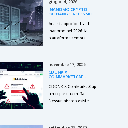
giugno 4, 2026
frammentata rende questo
INANOMO CRYPTO
investimento ad altissimo
EXCHANGE: RECENSIONE
rischio nel 2026.
E ANALISI (2026)
Analisi approfondita di
Inanomo nel 2026: la
piattaforma sembra
cessata le operazioni.
Scopri i rischi, lo stato del
token INOM e le
novembre 17, 2025
alternative sicure per il tuo
CDONK X
trading.
COINMARKETCAP
AIRDROP: COS'È
VERAMENTE E PERCHÉ È
CDONK X CoinMarketCap
UNA TRUFFA
airdrop è una truffa.
Nessun airdrop esiste.
CoinMarketCap non lo
promuove. CDONK ha
zero valore. Scopri perché
settembre 18, 2025