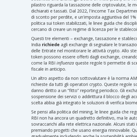
pilastro riguarda la
tassazione delle criptovalute
,
le m
dichiarati e tassati
. Dal 2022, l'Income Tax Department 
di sconto per perdite, e un'imposta aggiuntiva del 1% su
politica sui token stabilizzati
,
le linee guida che discip
cercano di creare un regime di licenza per le stableco
Questi tre elementi – exchange, tassazione e stablec
India
richiede
agli exchange di segnalare le transazioni
delle Entrate nel monitorare le attività crypto. Allo st
token possono essere offerti dagli exchange, creando 
come la RBI
influenza
queste regole ti permette di sceg
fiscale in anticipo.
Un altro aspetto da non sottovalutare è la
norma AM
richieste da tutti gli operatori crypto
. Queste regole so
danno diritto a un “fitto” reporting periodico. Gli ex
sospensione dei servizi o addirittura il blocco degli 
scelta abbia già integrato le soluzioni di verifica bio
Se pensi alla
politica del mining
,
le linee guida che rego
RBI non ha ancora un quadretto definitivo, ma le auto
sovraccarichi alla rete elettrica nazionale. Alcuni stati
premiando progetti che usano energia rinnovabile. Q
gradualmente includendo anche la sostenibilità ambien