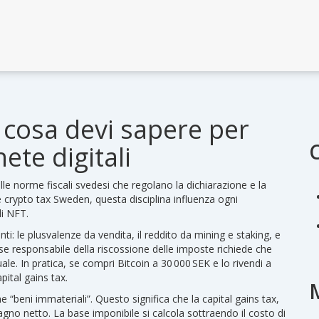
 cosa devi sapere per
ete digitali
lle norme fiscali svedesi che regolano la dichiarazione e la
e
crypto tax Sweden
, questa disciplina influenza ogni
di NFT.
: le plusvalenze da vendita, il reddito da mining e staking, e
se responsabile della riscossione delle imposte
richiede che
uale. In pratica, se compri Bitcoin a 30 000 SEK e lo rivendi a
pital gains tax.
me “beni immateriali”. Questo significa che la
capital gains tax
,
agno netto. La base imponibile si calcola sottraendo il costo di