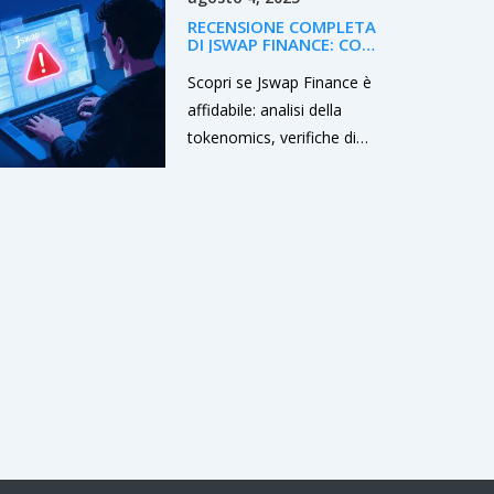
strategico card game.
RECENSIONE COMPLETA
DI JSWAP FINANCE: COSA
È, RISCHI E ALTERNATIVE
Scopri se Jswap Finance è
affidabile: analisi della
tokenomics, verifiche di
sicurezza, confronto con
Uniswap e consigli pratici
per evitare truffe nel DeFi.