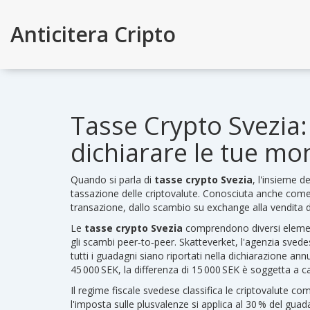
Anticitera Cripto
Tasse Crypto Svezia:
dichiarare le tue mon
Quando si parla di
tasse crypto Svezia
,
l'insieme de
tassazione delle criptovalute
. Conosciuta anche com
transazione, dallo scambio su exchange alla vendita 
Le
tasse crypto Svezia
comprendono diversi elementi
gli scambi peer‑to‑peer.
Skatteverket
,
l'agenzia svede
tutti i guadagni siano riportati nella dichiarazione ann
45 000 SEK, la differenza di 15 000 SEK è soggetta a ca
Il regime fiscale svedese classifica le criptovalute co
l'imposta sulle plusvalenze
si applica al 30 % del guad