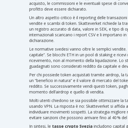
acquisto, le commissioni e le eventuali spese di conv
profitto deve essere dichiarato.
Un altro aspetto critico è il reporting delle transazion
vendite e scambi di token
. Skatteverket richiede la t
un registro accurato di data, valore in SEK, e tipo di
internazionali scaricano i report CSV e li importano in f
dichiarazione.
Le normative svedesi vanno oltre le semplici vendite. 
capitale”. Se blocchi ETH in un pool di staking e ric
ricevimento, non al momento della liquidazione. Lo stes
guadagnati sono considerati reddito da capitale e devo
Per chi possiede token acquistati tramite airdrop, la 
un “beneficio in natura” e il valore di mercato del t
reddito. Se successivamente vendi questi token, pagher
momento dell’airdrop e quello di vendita.
Molti utenti chiedono se sia possibile ottimizzare la 
usando VPN. La risposta è no: Skatteverket si affida a
individuare movimenti sospetti. La strategia migliore r
evitare sanzioni che possono arrivare fino al 40 % del
In sintesi, le
tasse crypto Svezia
includono capital g