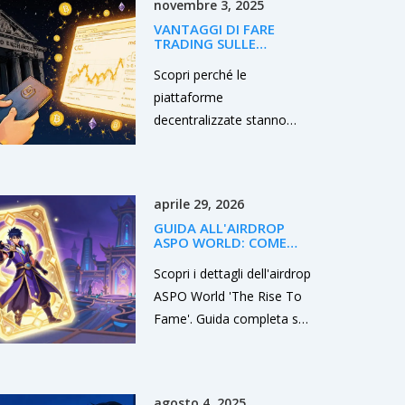
novembre 3, 2025
perdite finanziarie. Ecco
VANTAGGI DI FARE
cosa devi sapere.
TRADING SULLE
PIATTAFORME
DECENTRALIZZATE
Scopri perché le
piattaforme
decentralizzate stanno
rivoluzionando il trading
cripto: sicurezza, privacy
totale, accesso a nuovi
aprile 29, 2026
token e guadagni passivi
GUIDA ALL'AIRDROP
senza intermediari. Il
ASPO WORLD: COME
futuro del trading è qui.
PARTECIPARE A THE RISE
TO FAME
Scopri i dettagli dell'airdrop
ASPO World 'The Rise To
Fame'. Guida completa su
come ottenere token
$ASPO e NFT Elite Box
giocando a questo
agosto 4, 2025