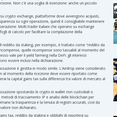
ersione. Non c'è una soglia di esenzione: anche un piccolo
i su
crypto exchange
,
piattaforme dove avvengono acquisti,
rasparenza su ogni operazione, quindi è consigliabile mantenere
 operazione. Molti trader italiani che operano su exchange
ogli di calcolo per facilitare la compilazione della
Il reddito da staking, per esempio, è trattato come “reddito da
evi ricompense, quelle ricompense sono tassabili al momento del
so vale per il yield farming nella DeFi: gli interessi
no essere inclusi nella dichiarazione.
tassazione è gestita in modo simile. L'Airdrop viene considerato
oken al momento della ricezione deve essere riportato come
ai la capital gains tax sulla differenza tra valore di mercato al
tassazione spostando le crypto in wallet non custodiali o
 metodi di tracciamento IP e analisi delle blockchain per
imane la trasparenza e la tenuta di registri accurati, così da
 valore non dichiarato.
ains tax, reddito da staking e obblighi di reporting su