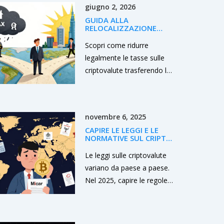
giugno 2, 2026
GUIDA ALLA
RELOCALIZZAZIONE
CRYPTO: COME RIDURRE
LE TASSE IN MODO
Scopri come ridurre
LEGALE NEL 2026
legalmente le tasse sulle
criptovalute trasferendo la
residenza fiscale in paesi
come Dubai, Germania o
Portogallo. Guida pratica
novembre 6, 2025
2026.
CAPIRE LE LEGGI E LE
NORMATIVE SUL CRIPTO
NELLA TUA
GIURISDIZIONE NEL
Le leggi sulle criptovalute
2025
variano da paese a paese.
Nel 2025, capire le regole
della tua giurisdizione è
essenziale per evitare
multe, blocco dei conti o