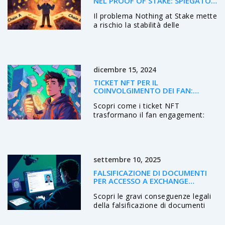
NEL PROOF OF STAKE: SPIEGATO
IN DETTAGLIO
Il problema Nothing at Stake mette
a rischio la stabilità delle
blockchain Proof of Stake. Scopri
come lo slashing di Ethereum ha
risolto questa vulnerabilità, cosa
significa per i validatori e perché la
dicembre 15, 2024
rete è ora più sicura che mai.
TICKET NFT PER IL
COINVOLGIMENTO DEI FAN:
GUIDA COMPLETA 2025
Scopri come i ticket NFT
trasformano il fan engagement:
sicurezza, ricompense, royalty per
gli organizzatori e casi reali di
adozione nel 2025.
settembre 10, 2025
FALSIFICAZIONE DI DOCUMENTI
PER ACCESSO A EXCHANGE
CRIPTO: CONSEGUENZE LEGALI
Scopri le gravi conseguenze legali
della falsificazione di documenti
per accedere a exchange di
criptovalute, le pene previste, le