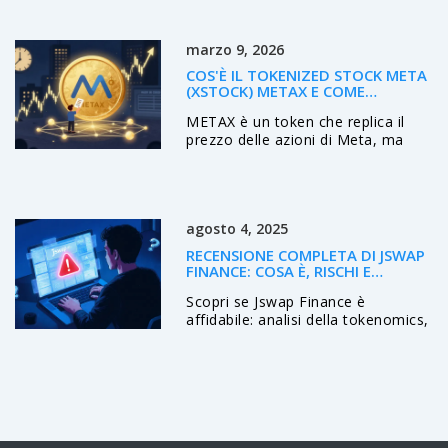
responsabilità degli exchange e le
tecnologie di difesa KYC.
marzo 9, 2026
COS'È IL TOKENIZED STOCK META
(XSTOCK) METAX E COME
FUNZIONA
METAX è un token che replica il
prezzo delle azioni di Meta, ma
non ti dà proprietà o diritti.
Funziona su Solana, si scambia
24/7 e permette investimenti da
$1. Ma ha costi nascosti, rischi
agosto 4, 2025
regolatori e nessuna protezione
legale.
RECENSIONE COMPLETA DI JSWAP
FINANCE: COSA È, RISCHI E
ALTERNATIVE
Scopri se Jswap Finance è
affidabile: analisi della tokenomics,
verifiche di sicurezza, confronto
con Uniswap e consigli pratici per
evitare truffe nel DeFi.