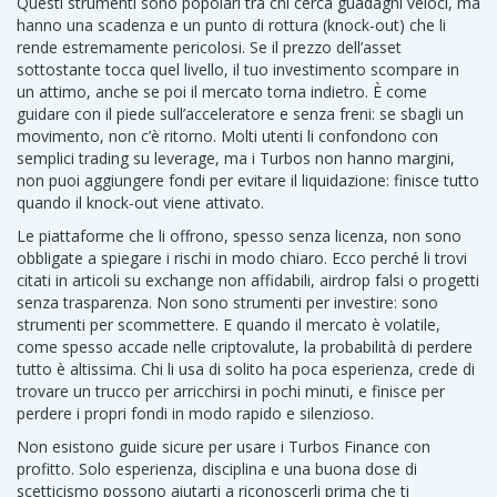
Questi strumenti sono popolari tra chi cerca guadagni veloci, ma
hanno una scadenza e un punto di rottura (knock-out) che li
rende estremamente pericolosi. Se il prezzo dell’asset
sottostante tocca quel livello, il tuo investimento scompare in
un attimo, anche se poi il mercato torna indietro. È come
guidare con il piede sull’acceleratore e senza freni: se sbagli un
movimento, non c’è ritorno. Molti utenti li confondono con
semplici trading su leverage, ma i Turbos non hanno margini,
non puoi aggiungere fondi per evitare il liquidazione: finisce tutto
quando il knock-out viene attivato.
Le piattaforme che li offrono, spesso senza licenza, non sono
obbligate a spiegare i rischi in modo chiaro. Ecco perché li trovi
citati in articoli su exchange non affidabili, airdrop falsi o progetti
senza trasparenza. Non sono strumenti per investire: sono
strumenti per scommettere. E quando il mercato è volatile,
come spesso accade nelle criptovalute, la probabilità di perdere
tutto è altissima. Chi li usa di solito ha poca esperienza, crede di
trovare un trucco per arricchirsi in pochi minuti, e finisce per
perdere i propri fondi in modo rapido e silenzioso.
Non esistono guide sicure per usare i Turbos Finance con
profitto. Solo esperienza, disciplina e una buona dose di
scetticismo possono aiutarti a riconoscerli prima che ti