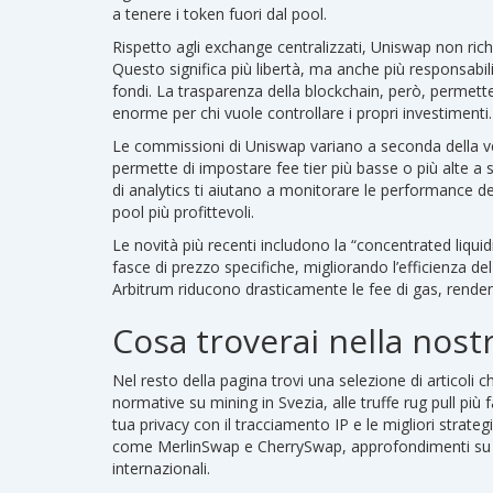
a tenere i token fuori dal pool.
Rispetto agli exchange centralizzati, Uniswap non rich
Questo significa più libertà, ma anche più responsabilit
fondi. La trasparenza della blockchain, però, permett
enorme per chi vuole controllare i propri investimenti.
Le commissioni di Uniswap variano a seconda della ve
permette di impostare fee tier più basse o più alte a 
di analytics ti aiutano a monitorare le performance dei
pool più profittevoli.
Le novità più recenti includono la “concentrated liquid
fasce di prezzo specifiche, migliorando l’efficienza de
Arbitrum riducono drasticamente le fee di gas, renden
Cosa troverai nella nostr
Nel resto della pagina trovi una selezione di articoli c
normative su mining in Svezia, alle truffe rug pull p
tua privacy con il tracciamento IP e le migliori strate
come MerlinSwap e CherrySwap, approfondimenti su a
internazionali.