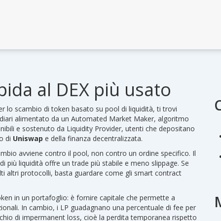
pida al DEX più usato
r lo scambio di token basato su pool di liquidità
, ti trovi
iari
alimentato da un
Automated Market Maker
,
algoritmo
ibili
e sostenuto da
Liquidity Provider
,
utenti che depositano
eo di
Uniswap
e della finanza decentralizzata.
o avviene contro il pool, non contro un ordine specifico. Il
i più liquidità offre un trade più stabile e meno slippage. Se
i altri protocolli, basta guardare come gli smart contract
ken in un portafoglio: è fornire capitale che permette a
ionali. In cambio, i LP guadagnano una percentuale di fee per
chio di impermanent loss, cioè la perdita temporanea rispetto