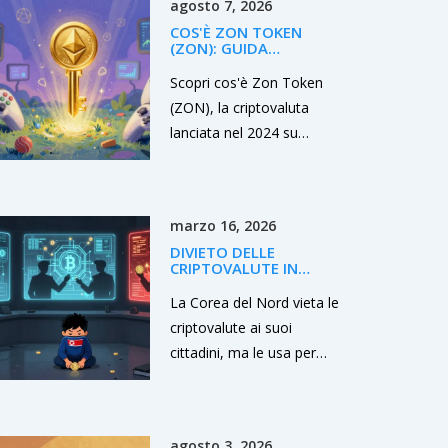
agosto 7, 2026
marketing senza
COS'È ZON TOKEN
autorizzazione, anche sui
(ZON): GUIDA
social. Eppure milioni di
COMPLETA A
CRIPTOVALUTA,
Scopri cos'è Zon Token
egiziani li usano lo stesso.
TOKENOMICS E RISCHI
(ZON), la criptovaluta
lanciata nel 2024 su
Ethereum. Analizziamo
tokenomics, utilità
GameFi/DeFi, rischi di
marzo 16, 2026
liquidità e dove acquistarla.
DIVIETO DELLE
CRIPTOVALUTE IN
COREA DEL NORD E
OPERAZIONI DI
La Corea del Nord vieta le
HACKING PATROCINATE
criptovalute ai suoi
DALLO STATO
cittadini, ma le usa per
rubare miliardi dal resto del
mondo. Nel 2025, ha
colpito ByBit con il più
agosto 3, 2026