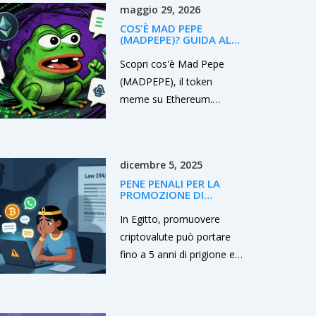
maggio 29, 2026
COS'È MAD PEPE
(MADPEPE)? GUIDA AL
TOKEN MEME SU
ETHEREUM
Scopri cos'è Mad Pepe
(MADPEPE), il token
meme su Ethereum.
Analizziamo tokenomics,
rischi, differenze con PEPE
e Dogecoin, e come
dicembre 5, 2025
operare in sicurezza in
PENE PENALI PER LA
questo mercato ad alto
PROMOZIONE DI
rischio.
CRIPTOVALUTE IN
EGITTO: COSA RISCHI
In Egitto, promuovere
DAVVERO
criptovalute può portare
fino a 5 anni di prigione e
multe fino a 516.000
dollari. La legge vieta
qualsiasi forma di