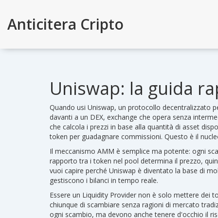
Anticitera Cripto
Uniswap: la guida ra
Quando usi
Uniswap
,
un protocollo decentralizzato pe
davanti a un
DEX
,
exchange che opera senza intermed
che calcola i prezzi in base alla quantità di asset dispon
token per guadagnare commissioni
. Questo è il nucl
Il meccanismo AMM è semplice ma potente: ogni scambi
rapporto tra i token nel pool determina il prezzo, quind
vuoi capire perché Uniswap è diventato la base di molt
gestiscono i bilanci in tempo reale.
Essere un Liquidity Provider non è solo mettere dei to
chiunque di scambiare senza ragioni di mercato tradiz
ogni scambio, ma devono anche tenere d'occhio il ris