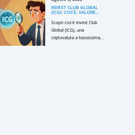
grande furto della storia,
INVEST CLUB GLOBAL
finanziando missili nucleari
(ICG): COS'È, VALORE
attraverso hacking,
REALE E RISCHI NEL 2026
Scopri cos'è Invest Club
riciclaggio e agenti
Global (ICG), una
informatici nascosti.
criptovaluta a bassissima
capitalizzazione lanciata
nel 2023. Analisi di prezzi,
rischi, mancanza di volume
e consigli per gli investitori
nel 2026.