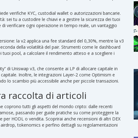
iede verifiche KYC, custodial wallet o autorizzazioni bancarie.
à: sei tu a custodire le chiavi e a gestire la sicurezza dei tuoi
e di verificare ogni operazione in tempo reale, un vantaggio
rsione: la v2 applica una fee standard del 0,30%, mentre la v3
seconda della volatilità del pair. Strumenti come le dashboard
 tuoi pool, a calcolare il rendimento atteso e a scegliere i
ity” di Uniswap v3, che consente ai LP di allocare capitale in
l capitale. Inoltre, le integrazioni Layer‑2 come Optimism e
do lo scambio più accessibile anche per piccole transazioni.
a raccolta di articoli
he coprono tutti gli aspetti del mondo cripto: dalle recenti
iù famose, passando per guide pratiche su come proteggere la
gie per HODL o vendita. Scoprirai anche recensioni di altri DEX
irdrop, tokenomics e perfino dettagli su regolamentazioni