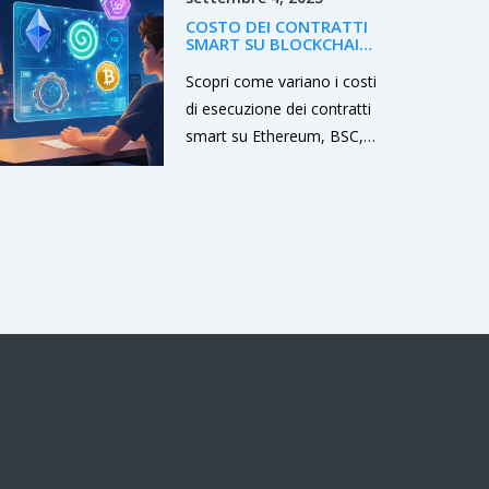
e opportunità future per il
COSTO DEI CONTRATTI
2026.
SMART SU BLOCKCHAIN:
CONFRONTO 2025
Scopri come variano i costi
di esecuzione dei contratti
smart su Ethereum, BSC,
Solana, Polygon e
Hyperledger, con consigli
pratici per ottimizzare le
spese.