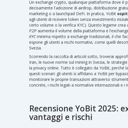
Un
exchange crypto
,
qualunque piattaforma dove è po
decisamente l'adozione di
airdrop
,
distribuzione grat
marketing o a launchpad DeFi
. In pratica, YoBit
ospit
agli utenti di ricevere token senza investimento inizial
certo volume o la verifica KYC). Questo legame crea un 
P2P aumenta il volume della piattaforma e l'exchang
KYC
minima rispetto a exchange tradizionali, il che fa
espone gli utenti a rischi normativi, come quelli descritt
Svezia.
Scorrendo la raccolta di articoli sotto, troverai appr
Iran, le nuove norme sul mining in Svezia, le strategie
la privacy online. Tutto è collegato da YoBit, perché
questi scenari: gli utenti si affidano a YoBit per bypa
monitorare le proprie transazioni attraverso strumenti 
concrete, i rischi legati a normative internazionali e i
Recensione YoBit 2025: e
vantaggi e rischi