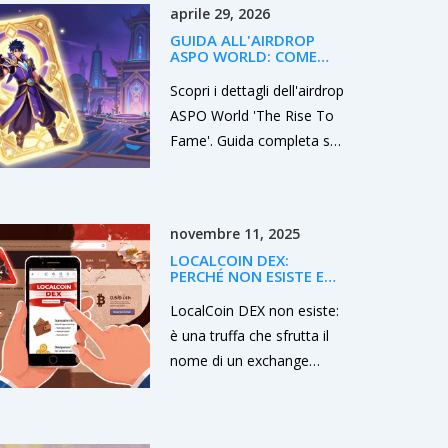
aprile 29, 2026
GUIDA ALL'AIRDROP
ASPO WORLD: COME
PARTECIPARE A THE RISE
TO FAME
Scopri i dettagli dell'airdrop
ASPO World 'The Rise To
Fame'. Guida completa su
come ottenere token
$ASPO e NFT Elite Box
giocando a questo
novembre 11, 2025
strategico card game.
LOCALCOIN DEX:
PERCHÉ NON ESISTE E
COME RICONOSCERE LA
TRUFFA
LocalCoin DEX non esiste:
è una truffa che sfrutta il
nome di un exchange
centralizzato chiuso nel
2020. Scopri come
riconoscere i siti falsi e