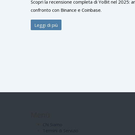
Scopri la recensione completa di YoBit nel 2025: an
confronto con Binance e Coinbase.
Leggi di più
Menù
Chi Siamo
Termini di Servizio