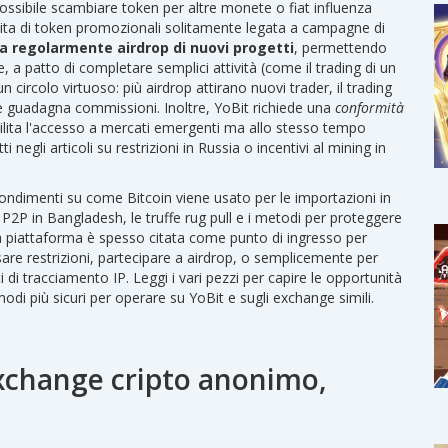
ssibile scambiare token per altre monete o fiat
influenza
uita di token promozionali solitamente legata a campagne di
a regolarmente airdrop di nuovi progetti
, permettendo
e, a patto di completare semplici attività (come il trading di un
circolo virtuoso: più airdrop attirano nuovi trader, il trading
e guadagna commissioni. Inoltre, YoBit richiede una
conformità
cilita l'accesso a mercati emergenti ma allo stesso tempo
i negli articoli su restrizioni in Russia o incentivi al mining in
ofondimenti su come Bitcoin viene usato per le importazioni in
 P2P in Bangladesh, le truffe rug pull e i metodi per proteggere
 la piattaforma è spesso citata come punto di ingresso per
ssare restrizioni, partecipare a airdrop, o semplicemente per
di tracciamento IP. Leggi i vari pezzi per capire le opportunità
 modi più sicuri per operare su YoBit e sugli exchange simili.
xchange cripto anonimo,