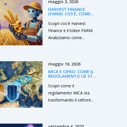
maggio 3, 2026
quali DEX veri usare nel
HARVEST FINANCE
2025.
(FARM): COS'È, COME
FUNZIONA E I RISCHI DA
CONOSCERE
Scopri cos'è Harvest
Finance e il token FARM.
Analizziamo come
funziona l'aggregatore di
rendimento, i rischi storici
di sicurezza e come
maggio 18, 2026
confrontarlo con
MICA E CIPRO: COME IL
competitor come Yearn.
REGOLAMENTO UE STA
CAMBIANDO IL SETTORE
CRYPTO
Scopri come il
regolamento MiCA sta
trasformando il settore
crypto a Cipro. Analisi
dettagliata degli impatti su
CySEC, CASP, compliance
settembre 4, 2025