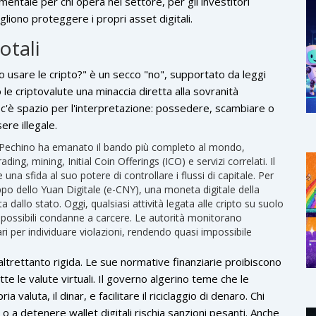
entale per chi opera nel settore, per gli investitori
gliono proteggere i propri asset digitali.
totali
 usare le cripto?" è un secco "no", supportato da leggi
e criptovalute una minaccia diretta alla sovranità
on c'è spazio per l'interpretazione: possedere, scambiare o
ere illegale.
Pechino ha emanato il bando più completo al mondo,
ding, mining, Initial Coin Offerings (ICO) e servizi correlati.
Il
na sfida al suo potere di controllare i flussi di capitale. Per
ppo dello Yuan Digitale (e-CNY), una moneta digitale della
dallo stato. Oggi, qualsiasi attività legata alle cripto su suolo
 possibili condanne a carcere. Le autorità monitorano
ri per individuare violazioni, rendendo quasi impossibile
ltrettanto rigida. Le sue normative finanziarie proibiscono
tte le valute virtuali. Il governo algerino teme che le
 valuta, il dinar, e facilitare il riciclaggio di denaro. Chi
o a detenere wallet digitali rischia sanzioni pesanti. Anche