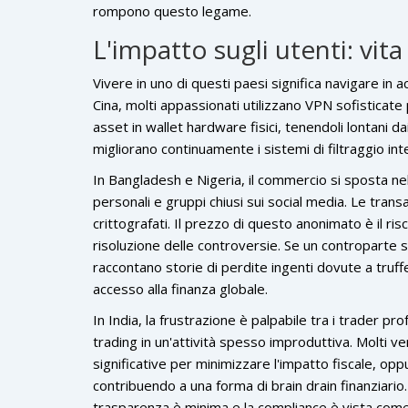
rompono questo legame.
L'impatto sugli utenti: vit
Vivere in uno di questi paesi significa navigare in 
Cina, molti appassionati utilizzano VPN sofisticat
asset in wallet hardware fisici, tenendoli lontani da
migliorano continuamente i sistemi di filtraggio in
In Bangladesh e Nigeria, il commercio si sposta nel
personali e gruppi chiusi sui social media. Le trans
crittografati. Il prezzo di questo anonimato è il ris
risoluzione delle controversie. Se un controparte sc
raccontano storie di perdite ingenti dovute a truf
accesso alla finanza globale.
In India, la frustrazione è palpabile tra i trader p
trading in un'attività spesso improduttiva. Molti v
significative per minimizzare l'impatto fiscale, opp
contribuendo a una forma di brain drain finanziario
trasparenza è minima e la compliance è vista come