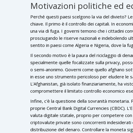
Motivazioni politiche ed e
Perché questi paesi scelgono la via del divieto? L
chiave. Il primo è il controllo dei capitali. In econo
una via di fuga. I governi temono che i cittadini conv
prosciugando le riserve nazionali e indebolendo u
sentito in paesi come Algeria e Nigeria, dove la fu
Il secondo motivo è la paura del riciclaggio di den
specialmente quelle focalizzate sulla privacy, pos
o semi-anonimo. Governi come quello afghano sotto
in esse uno strumento pericoloso per eludere le sanzi
L'Afghanistan, già isolato finanziariamente, ha visto
compromettere il limitato controllo economico ese
Infine, c'è la questione della sovranità monetaria
proprie Central Bank Digital Currencies (CBDC). L'E
valuta digitale statale, proprio per competere con 
criptovalute private sono concorrenti indesiderati 
distribuzione del denaro. Controllare la moneta sign