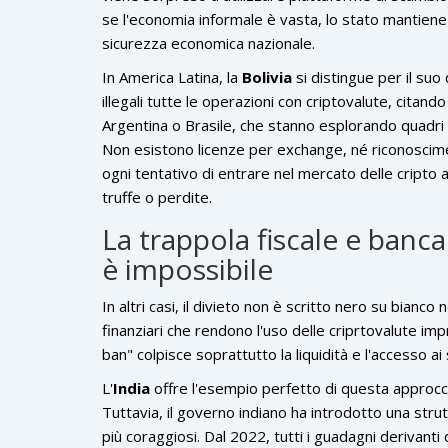
se l'economia informale è vasta, lo stato mantiene 
sicurezza economica nazionale.
In America Latina, la
Bolivia
si distingue per il suo
illegali tutte le operazioni con criptovalute, citando 
Argentina o Brasile, che stanno esplorando quadri no
Non esistono licenze per exchange, né riconoscimenti
ogni tentativo di entrare nel mercato delle cripto av
truffe o perdite.
La trappola fiscale e banc
è impossibile
In altri casi, il divieto non è scritto nero su bian
finanziari che rendono l'uso delle criprtovalute i
ban" colpisce soprattutto la liquidità e l'accesso ai s
L'
India
offre l'esempio perfetto di questa approcc
Tuttavia, il governo indiano ha introdotto una strut
più coraggiosi. Dal 2022, tutti i guadagni derivant