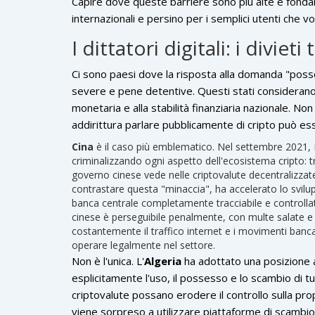
Capire dove queste barriere sono più alte è fondam
internazionali e persino per i semplici utenti che vo
I dittatori digitali: i divieti 
Ci sono paesi dove la risposta alla domanda "posso
severe e pene detentive. Questi stati considerano l
monetaria e alla stabilità finanziaria nazionale. N
addirittura parlare pubblicamente di cripto può ess
Cina
è il caso più emblematico.
Nel settembre 2021, 
criminalizzando ogni aspetto dell'ecosistema cripto: tra
governo cinese vede nelle criptovalute decentralizzate u
contrastare questa "minaccia", ha accelerato lo svilu
banca centrale completamente tracciabile e controllata 
cinese è perseguibile penalmente, con multe salate e
costantemente il traffico internet e i movimenti banca
operare legalmente nel settore.
Non è l'unica. L'
Algeria
ha adottato una posizione a
esplicitamente l'uso, il possesso e lo scambio di tu
criptovalute possano erodere il controllo sulla propria
viene sorpreso a utilizzare piattaforme di scambio 