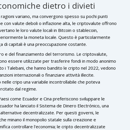
conomiche dietro i divieti
e ragioni variano, ma convergono spesso su pochi punti
mie con valute deboli o inflazione alta, le criptovalute offrono
ertano le loro valute locali in Bitcoin o stablecoin,
lteriormente la moneta locale. Questo è particolarmente
ga di capitali è una preoccupazione costante.
aro e del finanziamento del terrorismo. Le criptovalute,
sono essere utilizzate per trasferire fondi in modo anonimo
 i Talebani, che hanno bandito le cripto nel 2022, vedono
oni internazionali o finanziare attività illecite.
 nelle cripo una variabile incontrollabile che poteva
rcitato dal regime.
. Paesi come Ecuador e Cina preferiscono sviluppare le
cuador ha lanciato il Sistema de Dinero Electrónico, una
alternative decentralizzate. Per questi governi, le
che minano il monopolio statale sulla creazione e
ifica controllare l'economia; le cripto decentralizzate