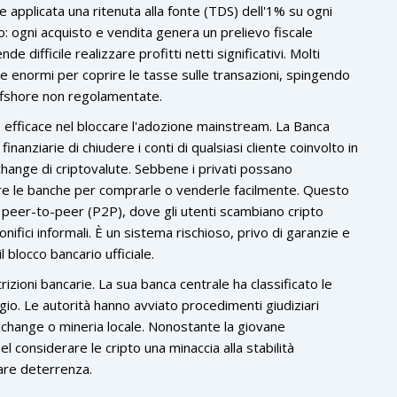
ne applicata una ritenuta alla fonte (TDS) dell'1% su ogni
o: ogni acquisto e vendita genera un prelievo fiscale
 difficile realizzare profitti netti significativi. Molti
ite enormi per coprire le tasse sulle transazioni, spingendo
ffshore non regolamentate.
 efficace nel bloccare l'adozione mainstream. La Banca
finanziarie di chiudere i conti di qualsiasi cliente coinvolto in
exchange di criptovalute. Sebbene i privati possano
e le banche per comprarle o venderle facilmente. Questo
 peer-to-peer (P2P), dove gli utenti scambiano cripto
ifici informali. È un sistema rischioso, privo di garanzie e
 blocco bancario ufficiale.
rizioni bancarie. La sua banca centrale ha classificato le
aggio. Le autorità hanno avviato procedimenti giudiziari
xchange o mineria locale. Nonostante la giovane
l considerare le cripto una minaccia alla stabilità
are deterrenza.