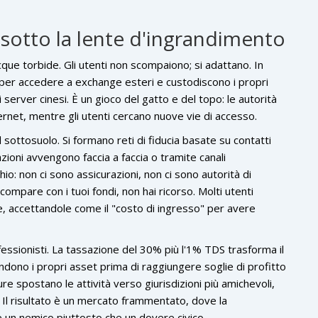
a sotto la lente d'ingrandimento
acque torbide. Gli utenti non scompaiono; si adattano. In
e per accedere a exchange esteri e custodiscono i propri
i server cinesi. È un gioco del gatto e del topo: le autorità
ternet, mentre gli utenti cercano nuove vie di accesso.
 sottosuolo. Si formano reti di fiducia basate su contatti
azioni avvengono faccia a faccia o tramite canali
chio: non ci sono assicurazioni, non ci sono autorità di
ompare con i tuoi fondi, non hai ricorso. Molti utenti
fe, accettandole come il "costo di ingresso" per avere
rofessionisti. La tassazione del 30% più l'1% TDS trasforma il
endono i propri asset prima di raggiungere soglie di profitto
ure spostano le attività verso giurisdizioni più amichevoli,
. Il risultato è un mercato frammentato, dove la
 un nemico piuttosto che un dovere civico.