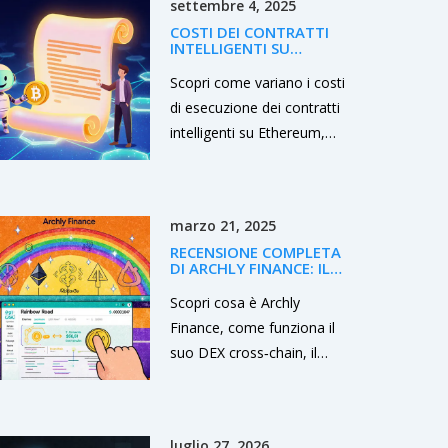
settembre 4, 2025
a scegliere.
COSTI DEI CONTRATTI
INTELLIGENTI SU
DIVERSE BLOCKCHAIN:
GUIDA COMPLETA 2025
Scopri come variano i costi
di esecuzione dei contratti
intelligenti su Ethereum,
BSC, Solana, Polygon e
Hyperledger Fabric nel
2025 e le migliori strategie
marzo 21, 2025
per ottimizzarli.
RECENSIONE COMPLETA
DI ARCHLY FINANCE: IL
NUOVO DEX
CROSS‑CHAIN
Scopri cosa è Archly
Finance, come funziona il
suo DEX cross‑chain, il
token ARC, i rischi di
liquidità e le prospettive
future per gli investitori
luglio 27, 2026