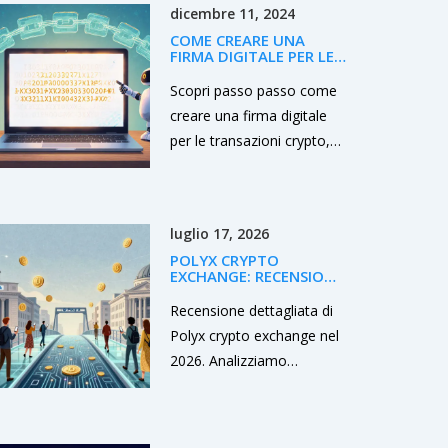
dicembre 11, 2024
COME CREARE UNA
FIRMA DIGITALE PER LE
TRANSAZIONI CRYPTO
PASSO PASSO
Scopri passo passo come
creare una firma digitale
per le transazioni crypto,
dai dettagli su hash,
ECDSA, derivazione dei
parametri e strumenti
luglio 17, 2026
consigliati.
POLYX CRYPTO
EXCHANGE: RECENSIONE
ONESTA, PRO E CONTRO
PER IL 2026
Recensione dettagliata di
Polyx crypto exchange nel
2026. Analizziamo
commissioni, sicurezza,
supporto banche russe e
rischi normativi per aiutarti