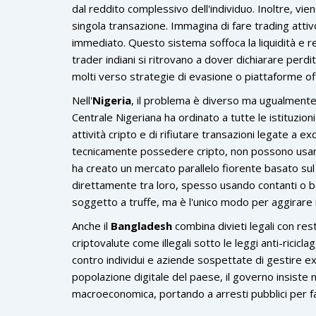
dal reddito complessivo dell'individuo. Inoltre, vie
singola transazione. Immagina di fare trading attiv
immediato. Questo sistema soffoca la liquidità e rende
trader indiani si ritrovano a dover dichiarare perd
molti verso strategie di evasione o piattaforme o
Nell'
Nigeria
, il problema è diverso ma ugualmente
Centrale Nigeriana ha ordinato a tutte le istituzioni 
attività cripto e di rifiutare transazioni legate a 
tecnicamente possedere cripto, non possono usar
ha creato un mercato parallelo fiorente basato sul
direttamente tra loro, spesso usando contanti o bon
soggetto a truffe, ma è l'unico modo per aggirare il
Anche il
Bangladesh
combina divieti legali con rest
criptovalute come illegali sotto le leggi anti-ricicl
contro individui e aziende sospettate di gestire e
popolazione digitale del paese, il governo insiste ne
macroeconomica, portando a arresti pubblici per f