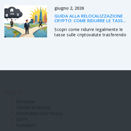
scegliere.
giugno 2, 2026
GUIDA ALLA RELOCALIZZAZIONE
CRYPTO: COME RIDURRE LE TASSE
IN MODO LEGALE NEL 2026
Scopri come ridurre legalmente le
tasse sulle criptovalute trasferendo
la residenza fiscale in paesi come
Dubai, Germania o Portogallo.
Guida pratica 2026.
Menù
Chi Siamo
Termini di Servizio
Informativa sulla Privacy
GDPR
Contattaci