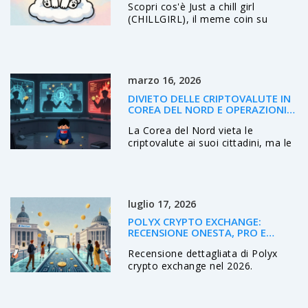
Scopri cos'è Just a chill girl
(CHILLGIRL), il meme coin su
Solana nato dal virale trend del
'Chill Guy'. Analisi completa di
tokenomics, rischi e come
acquistar.
marzo 16, 2026
DIVIETO DELLE CRIPTOVALUTE IN
COREA DEL NORD E OPERAZIONI
DI HACKING PATROCINATE DALLO
La Corea del Nord vieta le
STATO
criptovalute ai suoi cittadini, ma le
usa per rubare miliardi dal resto del
mondo. Nel 2025, ha colpito ByBit
con il più grande furto della storia,
finanziando missili nucleari
luglio 17, 2026
attraverso hacking, riciclaggio e
agenti informatici nascosti.
POLYX CRYPTO EXCHANGE:
RECENSIONE ONESTA, PRO E
CONTRO PER IL 2026
Recensione dettagliata di Polyx
crypto exchange nel 2026.
Analizziamo commissioni,
sicurezza, supporto banche russe e
rischi normativi per aiutarti a