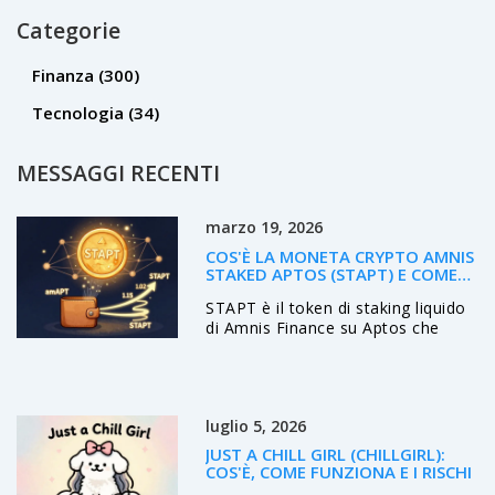
Categorie
Finanza
(300)
Tecnologia
(34)
MESSAGGI RECENTI
marzo 19, 2026
COS'È LA MONETA CRYPTO AMNIS
STAKED APTOS (STAPT) E COME
FUNZIONA
STAPT è il token di staking liquido
di Amnis Finance su Aptos che
permette di guadagnare fino al
9,7% annuo sui tuoi APT senza
bloccarli. Funziona con un sistema
autocompounding unico e si
luglio 5, 2026
integra con decine di protocolli
DeFi.
JUST A CHILL GIRL (CHILLGIRL):
COS'È, COME FUNZIONA E I RISCHI