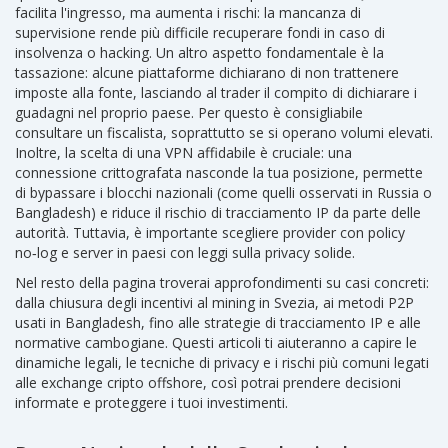
facilita l'ingresso, ma aumenta i rischi: la mancanza di
supervisione rende più difficile recuperare fondi in caso di
insolvenza o hacking. Un altro aspetto fondamentale è la
tassazione: alcune piattaforme dichiarano di non trattenere
imposte alla fonte, lasciando al trader il compito di dichiarare i
guadagni nel proprio paese. Per questo è consigliabile
consultare un fiscalista, soprattutto se si operano volumi elevati.
Inoltre, la scelta di una VPN affidabile è cruciale: una
connessione crittografata nasconde la tua posizione, permette
di bypassare i blocchi nazionali (come quelli osservati in Russia o
Bangladesh) e riduce il rischio di tracciamento IP da parte delle
autorità. Tuttavia, è importante scegliere provider con policy
no‑log e server in paesi con leggi sulla privacy solide.
Nel resto della pagina troverai approfondimenti su casi concreti:
dalla chiusura degli incentivi al mining in Svezia, ai metodi P2P
usati in Bangladesh, fino alle strategie di tracciamento IP e alle
normative cambogiane. Questi articoli ti aiuteranno a capire le
dinamiche legali, le tecniche di privacy e i rischi più comuni legati
alle exchange cripto offshore, così potrai prendere decisioni
informate e proteggere i tuoi investimenti.