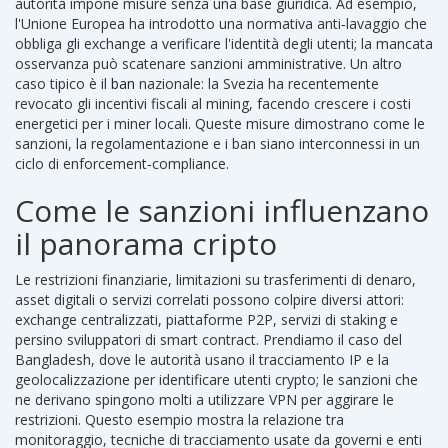
autorità impone misure senza una base giuridica. Ad esempio,
l'Unione Europea ha introdotto una normativa anti‑lavaggio che
obbliga gli exchange a verificare l'identità degli utenti; la mancata
osservanza può scatenare sanzioni amministrative. Un altro
caso tipico è il
ban
nazionale: la Svezia ha recentemente
revocato gli incentivi fiscali al mining, facendo crescere i costi
energetici per i miner locali. Queste misure dimostrano come le
sanzioni, la regolamentazione e i ban siano interconnessi in un
ciclo di enforcement‑compliance.
Come le sanzioni influenzano
il panorama cripto
Le
restrizioni finanziarie
,
limitazioni su trasferimenti di denaro,
asset digitali o servizi correlati
possono colpire diversi attori:
exchange centralizzati, piattaforme P2P, servizi di staking e
persino sviluppatori di smart contract. Prendiamo il caso del
Bangladesh, dove le autorità usano il tracciamento IP e la
geolocalizzazione per identificare utenti crypto; le sanzioni che
ne derivano spingono molti a utilizzare VPN per aggirare le
restrizioni. Questo esempio mostra la relazione tra
monitoraggio
,
tecniche di tracciamento usate da governi e enti