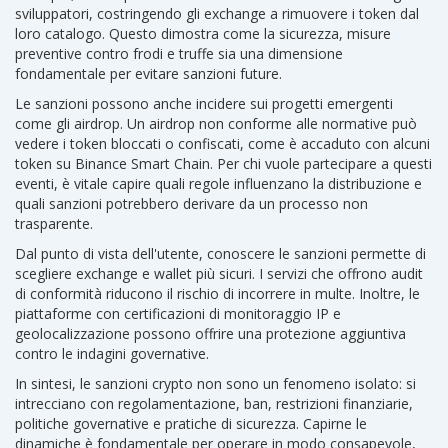
sviluppatori, costringendo gli exchange a rimuovere i token dal
loro catalogo. Questo dimostra come la
sicurezza
,
misure
preventive contro frodi e truffe
sia una dimensione
fondamentale per evitare sanzioni future.
Le sanzioni possono anche incidere sui progetti emergenti
come gli airdrop. Un airdrop non conforme alle normative può
vedere i token bloccati o confiscati, come è accaduto con alcuni
token su Binance Smart Chain. Per chi vuole partecipare a questi
eventi, è vitale capire quali regole influenzano la distribuzione e
quali sanzioni potrebbero derivare da un processo non
trasparente.
Dal punto di vista dell'utente, conoscere le sanzioni permette di
scegliere exchange e wallet più sicuri. I servizi che offrono audit
di conformità riducono il rischio di incorrere in multe. Inoltre, le
piattaforme con certificazioni di monitoraggio IP e
geolocalizzazione possono offrire una protezione aggiuntiva
contro le indagini governative.
In sintesi, le sanzioni crypto non sono un fenomeno isolato: si
intrecciano con regolamentazione, ban, restrizioni finanziarie,
politiche governative e pratiche di sicurezza. Capirne le
dinamiche è fondamentale per operare in modo consapevole,