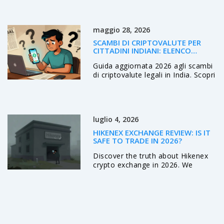
come guadagnare token
monetizzando i tuoi dati nel Web3.
maggio 28, 2026
SCAMBI DI CRIPTOVALUTE PER
CITTADINI INDIANI: ELENCO
COMPLETO E GUIDE AI LIMITI
Guida aggiornata 2026 agli scambi
di criptovalute legali in India. Scopri
quali piattaforme accettano
cittadini indiani, le tasse da pagare
e come superare le restrizioni
normative.
luglio 4, 2026
HIKENEX EXCHANGE REVIEW: IS IT
SAFE TO TRADE IN 2026?
Discover the truth about Hikenex
crypto exchange in 2026. We
analyze its safety, liquidity, and
hidden risks so you can decide if
it's worth your money.