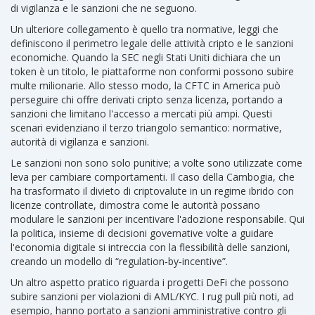
di vigilanza
e le sanzioni che ne seguono.
Un ulteriore collegamento è quello tra
normative
,
leggi che
definiscono il perimetro legale delle attività cripto
e le sanzioni
economiche. Quando la SEC negli Stati Uniti dichiara che un
token è un titolo, le piattaforme non conformi possono subire
multe milionarie. Allo stesso modo, la CFTC in America può
perseguire chi offre derivati cripto senza licenza, portando a
sanzioni che limitano l'accesso a mercati più ampi. Questi
scenari evidenziano il terzo triangolo semantico: normative,
autorità di vigilanza e sanzioni.
Le sanzioni non sono solo punitive; a volte sono utilizzate come
leva per cambiare comportamenti. Il caso della Cambogia, che
ha trasformato il divieto di criptovalute in un regime ibrido con
licenze controllate, dimostra come le autorità possano
modulare le sanzioni per incentivare l'adozione responsabile. Qui
la
politica
,
insieme di decisioni governative volte a guidare
l'economia digitale
si intreccia con la flessibilità delle sanzioni,
creando un modello di “regulation‑by‑incentive”.
Un altro aspetto pratico riguarda i progetti DeFi che possono
subire sanzioni per violazioni di AML/KYC. I rug pull più noti, ad
esempio, hanno portato a sanzioni amministrative contro gli