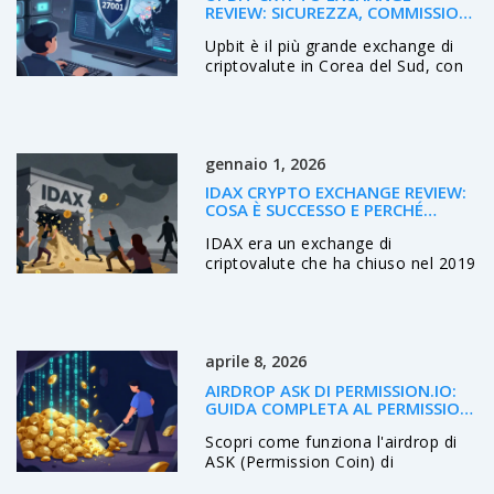
REVIEW: SICUREZZA, COMMISSIONI
E LIMITI NEL 2025
Upbit è il più grande exchange di
criptovalute in Corea del Sud, con
forte focus su sicurezza e
conformità. Scopri commissioni,
limiti, verifiche e perché è la scelta
migliore per chi vive in Asia.
gennaio 1, 2026
IDAX CRYPTO EXCHANGE REVIEW:
COSA È SUCCESSO E PERCHÉ
EVITARE PIATTAFORME NON
IDAX era un exchange di
REGOLATE
criptovalute che ha chiuso nel 2019
dopo la scomparsa del CEO. Tutti i
fondi degli utenti sono stati persi.
Questa recensione spiega perché
evitare piattaforme non regolate e
aprile 8, 2026
come proteggere i tuoi asset.
AIRDROP ASK DI PERMISSION.IO:
GUIDA COMPLETA AL PERMISSION
COIN
Scopri come funziona l'airdrop di
ASK (Permission Coin) di
Permission.io. Guida completa su