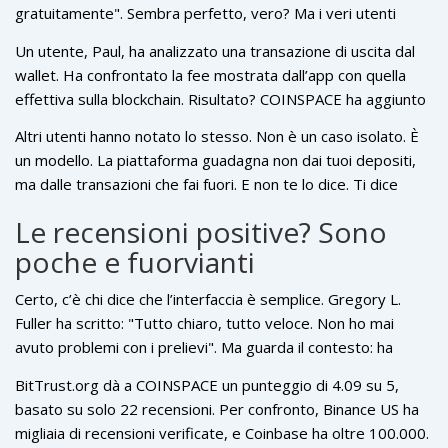
gratuitamente". Sembra perfetto, vero? Ma i veri utenti
raccontano un’altra storia.
Un utente, Paul, ha analizzato una transazione di uscita dal
wallet. Ha confrontato la fee mostrata dall’app con quella
effettiva sulla blockchain. Risultato? COINSPACE ha aggiunto
un costo extra di 0,00258 BTC. Non è un dettaglio. Quella
Altri utenti hanno notato lo stesso. Non è un caso isolato. È
somma è più che sufficiente per comprare un hardware
un modello. La piattaforma guadagna non dai tuoi depositi,
wallet sicuro, tipo a Ledger o Trezor. Ecco il trucco: l’app ti fa
ma dalle transazioni che fai fuori. E non te lo dice. Ti dice
credere che sia gratis, ma quando esci, ti prende una
"zero fee" per attirarti, poi ti prende i soldi quando meno te
percentuale nascosta. Non è un errore. È una pratica
Le recensioni positive? Sono
lo aspetti.
intenzionale.
poche e fuorvianti
Certo, c’è chi dice che l’interfaccia è semplice. Gregory L.
Fuller ha scritto: "Tutto chiaro, tutto veloce. Non ho mai
avuto problemi con i prelievi". Ma guarda il contesto: ha
usato il servizio nel 2020. Da allora, le segnalazioni di
BitTrust.org dà a COINSPACE un punteggio di 4.09 su 5,
problemi sono aumentate. E soprattutto: nessuno di questi
basato su solo 22 recensioni. Per confronto, Binance US ha
utenti ha parlato della mancanza di regolamentazione.
migliaia di recensioni verificate, e Coinbase ha oltre 100.000.
Nessuno ha detto: "Ho perso i miei soldi e non ho potuto