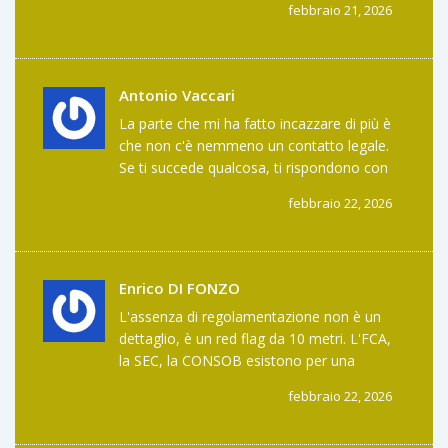
febbraio 21, 2026
Antonio Vaccari
La parte che mi ha fatto incazzare di più è
che non c'è nemmeno un contatto legale.
Se ti succede qualcosa, ti rispondono con
un template di 3 righe in inglese. E io parlo
febbraio 22, 2026
solo italiano. Che casino.
Enrico DI FONZO
L'assenza di regolamentazione non è un
dettaglio, è un red flag da 10 metri. L'FCA,
la SEC, la CONSOB esistono per una
ragione: proteggerti da operatori che
febbraio 22, 2026
operano nell'ombra. COINSPACE non è un
exchange, è un'opzione di rischio non