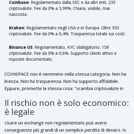
Coinbase
: Regolamentato dalla SEC e da altri enti. 235
criptovalute. Fee da 0% a 3,99%. Chiara, visibile, mai
nascosta.
Kraken
: Regolamentato negli USA e in Europa. Oltre 350
criptovalute. Fee da 0% a 0,4%. Trasparenza totale sui costi.
Binance US
: Regolamentato, KYC obbligatorio. 158
criptovalute. Fee da 0% a 0,6%. Supporto clienti attivo e
risposte documentate.
COINSPACE non è nemmeno nella stessa categoria. Non ha
licenza. Non ha trasparenza. Non ha supporto affidabile.
Eppure, promette la stessa cosa: "scambia criptovalute in
modo semplice". Ma la semplicità senza sicurezza è solo
Il rischio non è solo economico:
un’illusione.
è legale
Usare un exchange non regolamentato può avere
conseguenze più grandi di un semplice perdita di denaro. In