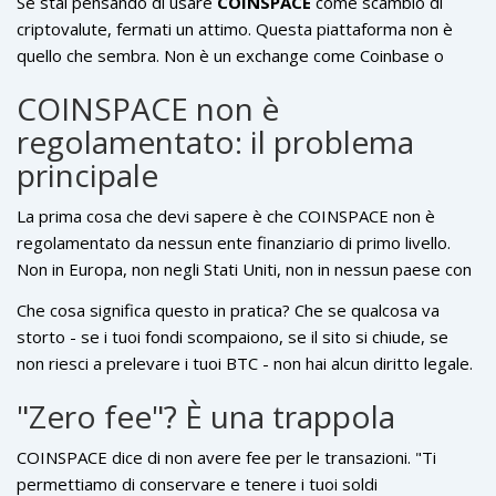
Se stai pensando di usare
COINSPACE
come scambio di
criptovalute, fermati un attimo. Questa piattaforma non è
quello che sembra. Non è un exchange come Coinbase o
Kraken. Non ha licenze, non è controllato da nessuna autorità
COINSPACE non è
finanziaria seria, e i suoi costi nascosti possono costarti più
regolamentato: il problema
di quanto pensi.
principale
La prima cosa che devi sapere è che COINSPACE non è
regolamentato da nessun ente finanziario di primo livello.
Non in Europa, non negli Stati Uniti, non in nessun paese con
standard stringenti. BrokerChooser, una piattaforma seria
Che cosa significa questo in pratica? Che se qualcosa va
che analizza la sicurezza dei broker finanziari, ha
storto - se i tuoi fondi scompaiono, se il sito si chiude, se
chiaramente avvertito:
"Coinspace Ltd non è un broker
non riesci a prelevare i tuoi BTC - non hai alcun diritto legale.
affidabile perché non è regolato da un’autorità finanziaria con
Nessun ombudsman, nessun fondo di risarcimento, nessuna
standard rigorosi"
. E non è un avvertimento generico. È
"Zero fee"? È una trappola
autorità che ti aiuta. Mentre su Coinbase o Kraken puoi fare
basato sui dati ufficiali delle autorità di vigilanza globali.
reclamo ufficiale, su COINSPACE sei completamente solo.
COINSPACE dice di non avere fee per le transazioni. "Ti
permettiamo di conservare e tenere i tuoi soldi