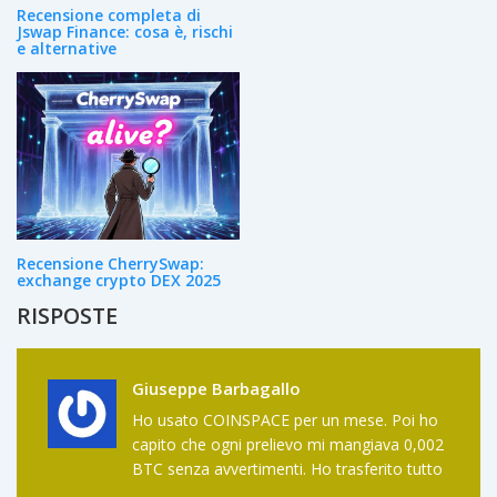
Recensione completa di
Jswap Finance: cosa è, rischi
e alternative
Recensione CherrySwap:
exchange crypto DEX 2025
RISPOSTE
Giuseppe Barbagallo
Ho usato COINSPACE per un mese. Poi ho
capito che ogni prelievo mi mangiava 0,002
BTC senza avvertimenti. Ho trasferito tutto
su Bitstamp in 24 ore. Mai più.