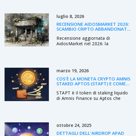
competitive e sicurezza avanzata.
Ideale per utenti europei e asiatici,
ma non accetta statunitensi.
luglio 8, 2026
Attenzione alle truffe.
RECENSIONE AIDOSMARKET 2026:
SCAMBIO CRIPTO ABBANDONATO
E RISCHI PER GLI UTENTI
Recensione aggiornata di
AidosMarket nel 2026: la
piattaforma è abbandonata, offline
e non sicura. Scopri i rischi per i
fondi bloccati e le alternative valide
per il trading cripto.
marzo 19, 2026
COS'È LA MONETA CRYPTO AMNIS
STAKED APTOS (STAPT) E COME
FUNZIONA
STAPT è il token di staking liquido
di Amnis Finance su Aptos che
permette di guadagnare fino al
9,7% annuo sui tuoi APT senza
bloccarli. Funziona con un sistema
autocompounding unico e si
ottobre 24, 2025
integra con decine di protocolli
DeFi.
DETTAGLI DELL'AIRDROP APAD