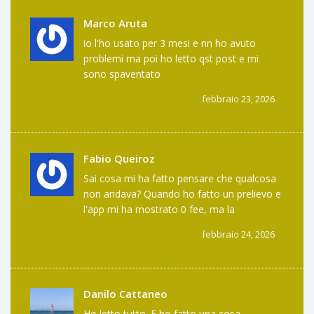
assicurato. E non c'è alcun motivo logico
per cui qualcuno dovrebbe sceglierlo
Marco Aruta
quando esistono alternative trasparenti con
io l'ho usato per 3 mesi e nn ho avuto
fee inferiori.
problemi ma poi ho letto qst post e mi
sono spaventato
febbraio 23, 2026
Fabio Queiroz
Sai cosa mi ha fatto pensare che qualcosa
non andava? Quando ho fatto un prelievo e
l'app mi ha mostrato 0 fee, ma la
blockchain ha registrato un trasferimento
febbraio 24, 2026
da 0.00258 BTC in più. Ho controllato due
volte. Non era un errore. Era un trucco. E
loro lo sanno benissimo.
Danilo Cattaneo
Ho letto tutto. E ho fatto una cosa