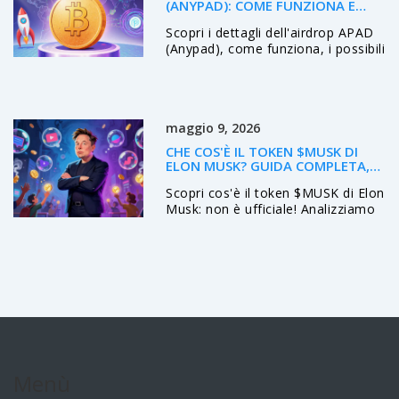
(ANYPAD): COME FUNZIONA E
COSA ASPETTARSI
Scopri i dettagli dell'airdrop APAD
(Anypad), come funziona, i possibili
requisiti e le strategie per
aumentare le tue chance di
ricevere token gratis.
maggio 9, 2026
CHE COS'È IL TOKEN $MUSK DI
ELON MUSK? GUIDA COMPLETA,
PREZZI E RISCHI
Scopri cos'è il token $MUSK di Elon
Musk: non è ufficiale! Analizziamo
prezzi, rischi, meccanismo di burn
e differenze con Bitcoin e
Dogecoin. Guida essenziale per
evitare truffe crypto.
Menù