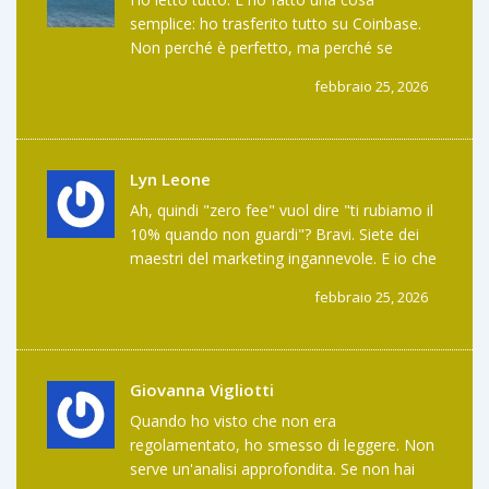
semplice: ho trasferito tutto su Coinbase.
Non perché è perfetto, ma perché se
qualcosa va storto, almeno posso
febbraio 25, 2026
chiamare qualcuno e non farmi la guerra da
solo. E poi... ho un wallet hardware ora.
Semplice, no?
Lyn Leone
Ah, quindi "zero fee" vuol dire "ti rubiamo il
10% quando non guardi"? Bravi. Siete dei
maestri del marketing ingannevole. E io che
pensavo di essere intelligente. Grazie,
febbraio 25, 2026
COINSPACE, per avermi fatto capire che
"gratis" è la trappola più pericolosa.
Giovanna Vigliotti
Quando ho visto che non era
regolamentato, ho smesso di leggere. Non
serve un'analisi approfondita. Se non hai