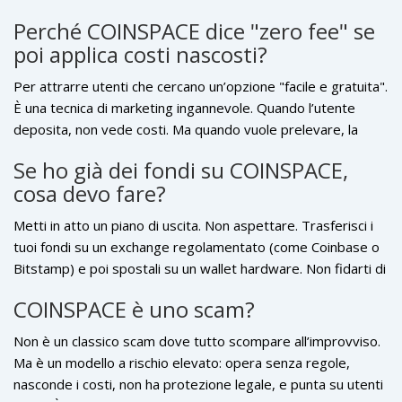
non menzionano i costi nascosti o la mancanza di protezione
Perché COINSPACE dice "zero fee" se
legale. Le recensioni su 22 utenti non sono statisticamente
poi applica costi nascosti?
valide e non rappresentano il rischio reale.
Per attrarre utenti che cercano un’opzione "facile e gratuita".
È una tecnica di marketing ingannevole. Quando l’utente
deposita, non vede costi. Ma quando vuole prelevare, la
piattaforma aggiunge una fee nascosta, spesso superiore al
Se ho già dei fondi su COINSPACE,
costo reale della transazione blockchain. Questo permette a
cosa devo fare?
COINSPACE di guadagnare senza dichiararlo apertamente.
Metti in atto un piano di uscita. Non aspettare. Trasferisci i
tuoi fondi su un exchange regolamentato (come Coinbase o
Bitstamp) e poi spostali su un wallet hardware. Non fidarti di
ulteriori transazioni su COINSPACE. Più a lungo rimani, più
COINSPACE è uno scam?
rischi di non poter più prelevare, soprattutto se la
piattaforma viene chiusa o bloccata dalle autorità.
Non è un classico scam dove tutto scompare all’improvviso.
Ma è un modello a rischio elevato: opera senza regole,
nasconde i costi, non ha protezione legale, e punta su utenti