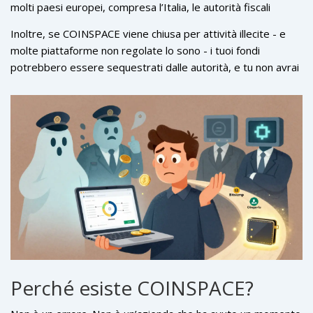
molti paesi europei, compresa l’Italia, le autorità fiscali
(Agenzia delle Entrate) richiedono che tutte le transazioni di
Inoltre, se COINSPACE viene chiusa per attività illecite - e
criptovalute siano dichiarate. Se usi una piattaforma non
molte piattaforme non regolate lo sono - i tuoi fondi
tracciabile, non regolamentata, non hai prove di dove hai
potrebbero essere sequestrati dalle autorità, e tu non avrai
comprato, venduto o trasferito i tuoi asset. E se ti chiedono
alcun diritto di reclamarli. Non perché sei un criminale. Ma
di dimostrare l’origine dei tuoi fondi? Non puoi.
perché hai usato un servizio illegale.
Perché esiste COINSPACE?