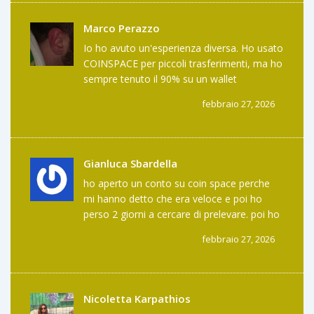
doveri, dove l'utente è esposto a rischi non
dichiarati, non contestabili, non ricuperabili.
Marco Perazzo
Questo non è un rischio economico. È un
Io ho avuto un'esperienza diversa. Ho usato
fallimento etico della tecnologia finanziaria.
COINSPACE per piccoli trasferimenti, ma ho
sempre tenuto il 90% su un wallet
hardware. Se vuoi giocare con i margini, fai
febbraio 27, 2026
attenzione. Non fidarti mai di un'interfaccia
che ti dice "è gratis". La libertà non è
gratuita. La sicurezza neanche.
Gianluca Sbardella
ho aperto un conto su coin space perche
mi hanno detto che era veloce e poi ho
perso 2 giorni a cercare di prelevare. poi ho
capito che dovevo aspettare 72 ore per una
febbraio 27, 2026
verifica che non arrivava mai. poi ho
mollato. e ho perso 30 euro di fee per il
prelievo fallito. che schifo
Nicoletta Karpathios