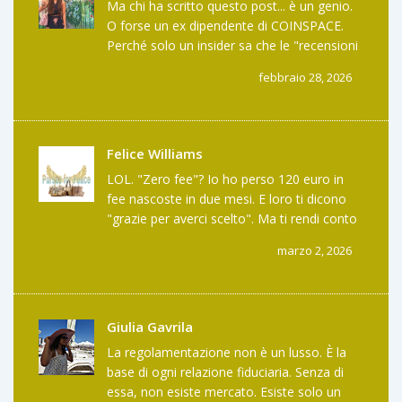
Ma chi ha scritto questo post... è un genio.
O forse un ex dipendente di COINSPACE.
Perché solo un insider sa che le "recensioni
positive" sono scritte da account falsi. E che
febbraio 28, 2026
il loro "supporto" risponde solo con un bot.
Non è un exchange. È un teatro. E noi
siamo gli spettatori che pagano per entrare.
Felice Williams
LOL. "Zero fee"? Io ho perso 120 euro in
fee nascoste in due mesi. E loro ti dicono
"grazie per averci scelto". Ma ti rendi conto
che stanno costruendo un business basato
marzo 2, 2026
sulle tue ignoranze? Non sono dei trader.
Sono dei predatori. E tu sei la preda.
Giulia Gavrila
La regolamentazione non è un lusso. È la
base di ogni relazione fiduciaria. Senza di
essa, non esiste mercato. Esiste solo un