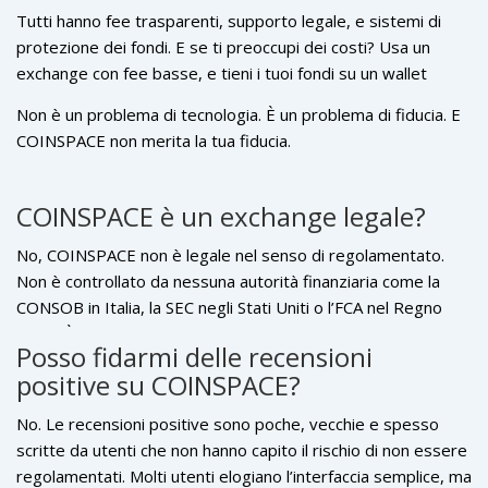
Tutti hanno fee trasparenti, supporto legale, e sistemi di
protezione dei fondi. E se ti preoccupi dei costi? Usa un
exchange con fee basse, e tieni i tuoi fondi su un wallet
hardware. Non su un’app che ti dice "gratis" ma ti ruba
Non è un problema di tecnologia. È un problema di fiducia. E
0,00258 BTC ogni volta che esci.
COINSPACE non merita la tua fiducia.
COINSPACE è un exchange legale?
No, COINSPACE non è legale nel senso di regolamentato.
Non è controllato da nessuna autorità finanziaria come la
CONSOB in Italia, la SEC negli Stati Uniti o l’FCA nel Regno
Unito. È un’entità non registrata, e quindi non ha alcun
Posso fidarmi delle recensioni
obbligo legale di proteggere i tuoi fondi o di fornire
positive su COINSPACE?
trasparenza sui costi.
No. Le recensioni positive sono poche, vecchie e spesso
scritte da utenti che non hanno capito il rischio di non essere
regolamentati. Molti utenti elogiano l’interfaccia semplice, ma