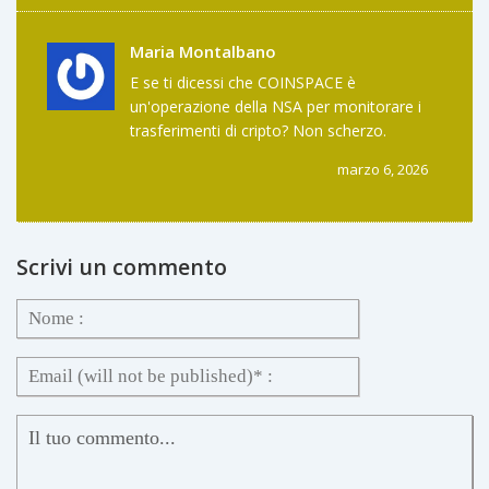
non è un'emozione. È un contratto sociale.
E COINSPACE non ha mai firmato quel
Maria Montalbano
contratto.
E se ti dicessi che COINSPACE è
un'operazione della NSA per monitorare i
trasferimenti di cripto? Non scherzo.
Guarda i loro server: sono ospitati in un
marzo 6, 2026
data center che ha legami con un'azienda
che ha lavorato per la CIA. Non è una
coincidenza. È un piano. E noi siamo i cavie.
E nessuno ne parla. Perché tutti hanno
Scrivi un commento
paura di dire la verità.