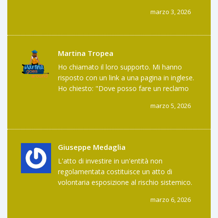
gioco di fortuna con i tuoi risparmi.
marzo 3, 2026
COINSPACE non è un'azienda. È un'opzione
di rischio non controllato. E nessuno
dovrebbe considerarla come alternativa.
Martina Tropea
Ho chiamato il loro supporto. Mi hanno
risposto con un link a una pagina in inglese.
Ho chiesto: "Dove posso fare un reclamo
se perdo i miei soldi?". Silenzio. Poi un'email
marzo 5, 2026
automatica che diceva "grazie per averci
contattato". Non ho mai avuto una
risposta. Non ho mai avuto un nome. Non
ho mai avuto un numero. E ora ho paura di
Giuseppe Medaglia
guardare il mio saldo.
L'atto di investire in un'entità non
regolamentata costituisce un atto di
volontaria esposizione al rischio sistemico.
Tale esposizione non può essere
marzo 6, 2026
giustificata da una semplice convenienza
operativa. La fiducia, in ambito finanziario,