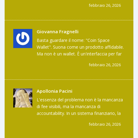
licenza, non sei un'azienda. Sei un'opzione.
febbraio 26, 2026
E io non rischio i miei soldi su un'opzione.
Punto.
Giovanna Fragnelli
Basta guardare il nome: "Coin Space
Wallet". Suona come un prodotto affidabile.
Ma non è un wallet. È un'interfaccia per far
passare i tuoi soldi da qualche parte senza
febbraio 26, 2026
che tu capisca dove. Ecco il trucco.
Apollonia Pacini
L'essenza del problema non è la mancanza
di fee visibili, ma la mancanza di
accountability. In un sistema finanziario, la
trasparenza non è un optional: è la
febbraio 26, 2026
condizione sine qua non della fiducia.
COINSPACE opera in uno spazio di non-