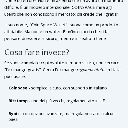
Non è un errore. Non è un’azienda che ha avuto un momento
difficile. È un modello intenzionale. COINSPACE mira agli
utenti che non conoscono il mercato: chi crede che "gratis"
significhi sicuro, chi non sa cosa sia la regolamentazione, chi
Il suo nome, "Coin Space Wallet", suona come un prodotto
cerca una soluzione facile per entrare nelle criptovalute.
affidabile. Ma non è un wallet. È un’interfaccia che ti fa
pensare di essere al sicuro, mentre in realtà ti tiene
intrappolato in un sistema opaco. Non è un’azienda che vuole
Cosa fare invece?
aiutarti. È un’azienda che vuole trarre profitto da chi non sa
cosa sta facendo.
Se vuoi scambiare criptovalute in modo sicuro, non cercare
"l’exchange gratis". Cerca l’exchange
regolamentato
. In Italia,
puoi usare:
Coinbase
- semplice, sicuro, con supporto in italiano
Bitstamp
- uno dei più vecchi, regolamentato in UE
Bybit
- con opzioni avanzate, ma regolamentato in alcuni
paesi