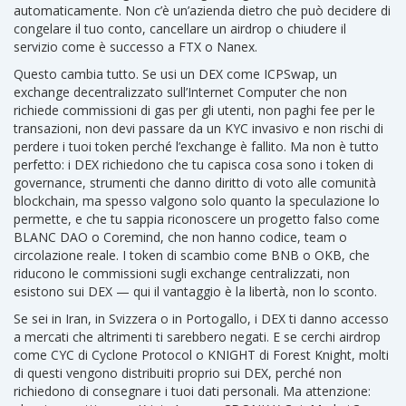
automaticamente. Non c’è un’azienda dietro che può decidere di
congelare il tuo conto, cancellare un airdrop o chiudere il
servizio come è successo a FTX o Nanex.
Questo cambia tutto. Se usi un DEX come
ICPSwap
,
un
exchange decentralizzato sull’Internet Computer che non
richiede commissioni di gas per gli utenti
, non paghi fee per le
transazioni, non devi passare da un KYC invasivo e non rischi di
perdere i tuoi token perché l’exchange è fallito. Ma non è tutto
perfetto: i DEX richiedono che tu capisca cosa sono i
token di
governance
,
strumenti che danno diritto di voto alle comunità
blockchain, ma spesso valgono solo quanto la speculazione lo
permette
, e che tu sappia riconoscere un progetto falso come
BLANC DAO o Coremind, che non hanno codice, team o
circolazione reale. I token di scambio come BNB o OKB, che
riducono le commissioni sugli exchange centralizzati, non
esistono sui DEX — qui il vantaggio è la libertà, non lo sconto.
Se sei in Iran, in Svizzera o in Portogallo, i DEX ti danno accesso
a mercati che altrimenti ti sarebbero negati. E se cerchi airdrop
come CYC di Cyclone Protocol o KNIGHT di Forest Knight, molti
di questi vengono distribuiti proprio sui DEX, perché non
richiedono di consegnare i tuoi dati personali. Ma attenzione: