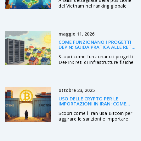
Analisi dettagliata della posizione
del Vietnam nel ranking globale
crypto 2025. Scopri le vere
restrizioni normative, l'impatto
sulle stablecoin e le sfide per utenti
e aziende.
maggio 11, 2026
COME FUNZIONANO I PROGETTI
DEPIN: GUIDA PRATICA ALLE RETI
DI INFRASTRUTTURE FISICHE
Scopri come funzionano i progetti
DECENTRALIZZATE
DePIN: reti di infrastrutture fisiche
decentralizzate che usano
blockchain e token per condividere
risorse reali. Guida pratica a PRN,
DRN, vantaggi e casi d'uso nel
ottobre 23, 2025
2026.
USO DELLE CRYPTO PER LE
IMPORTAZIONI IN IRAN: COME
BITCOIN PERMETTE IL
Scopri come l'Iran usa Bitcoin per
COMMERCIO
aggirare le sanzioni e importare
beni, dal quadro normativo al ruolo
delle mining farm, con rischi,
vantaggi e prospettive future.