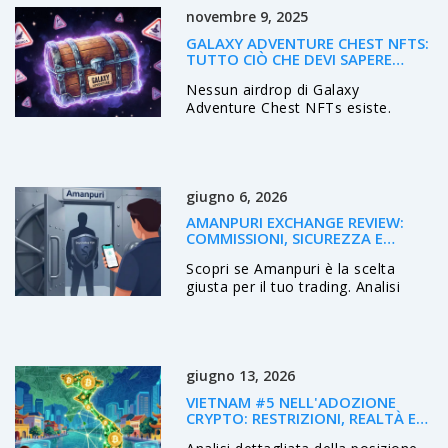
novembre 9, 2025
GALAXY ADVENTURE CHEST NFTS:
TUTTO CIÒ CHE DEVI SAPERE
SULL'AIRDROP
Nessun airdrop di Galaxy
Adventure Chest NFTs esiste.
Scopri perché questo progetto è
una truffa e come riconoscere gli
airdrop falsi nel 2025, con esempi
reali e consigli pratici per
giugno 6, 2026
proteggerti.
AMANPURI EXCHANGE REVIEW:
COMMISSIONI, SICUREZZA E
VERDETTO FINALE
Scopri se Amanpuri è la scelta
giusta per il tuo trading. Analisi
dettagliata di commissioni,
sicurezza FSA Seychelles e limiti
per i trader avanzati.
giugno 13, 2026
VIETNAM #5 NELL'ADOZIONE
CRYPTO: RESTRIZIONI, REALTÀ E
FUTURO