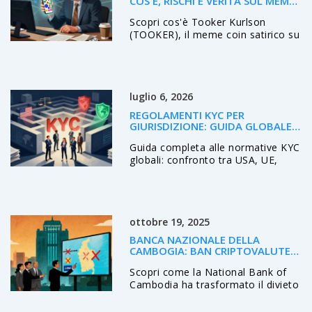
COS'È, RISCHI E VERITÀ SUL MEME
COIN DI SOLANA
Scopri cos'è Tooker Kurlson
(TOOKER), il meme coin satirico su
Solana. Analisi dei rischi, dati di
mercato, volatilità estrema e guida
pratica per chi vuole capire questo
asset ad alto rischio.
luglio 6, 2026
REGOLAMENTI KYC PER
GIURISDIZIONE: GUIDA GLOBALE
ALLA COMPLIANCE
Guida completa alle normative KYC
globali: confronto tra USA, UE,
Regno Unito e Asia. Scopri
sanzioni, tecnologie e best practice
per la compliance finanziaria nel
2026.
ottobre 19, 2025
BANCA NAZIONALE DELLA
CAMBOGIA: BAN CRIPTOVALUTE E
NUOVE REGOLE 2025
Scopri come la National Bank of
Cambodia ha trasformato il divieto
di criptovalute in una
regolamentazione controllata: