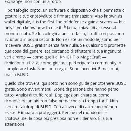
exchange, non con un airdrop.
Il
portafoglio cripto
,
un software o dispositivo che ti permette di
gestire le tue criptovalute e firmare transazioni
. Also known as
wallet digitale
, it is the first line of defense against scams — but
only if you know how to use it.
È la tua chiave di accesso al
mondo cripto. Se lo colleghi a un sito falso, i truffatori possono
svuotarlo in pochi secondi. Non esiste un modo legittimo per
"ricevere BUSD gratis" senza fare nulla. Se qualcuno ti promette
qualcosa del genere, sta cercando di sfruttare la tua ingenuità. I
veri airdrop — come quelli di KNIGHT o MagicCraft —
richiedono attività, come giocare, partecipare a community, o
completare task. Non sono regali. Sono incentivi. E mai, mai,
mai in BUSD.
Quello che troverai qui sotto non sono guide per ottenere BUSD
gratis. Sono avvertimenti. Storie di persone che hanno perso
tutto. Analisi di truffe reali. E spiegazioni chiare su come
riconoscere un airdrop falso prima che sia troppo tardi. Non
cercare l’airdrop di BUSD. Cerca invece di capire perché non
esiste. E impara a proteggerti. Perché nel mondo delle
criptovalute, la cosa più preziosa non è il denaro. È la tua
attenzione.