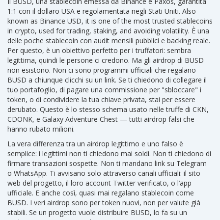
Il
BUSD
,
una stablecoin emessa da Binance e Paxos, garantita
1:1 con il dollaro USA e regolamentata negli Stati Uniti
. Also
known as
Binance USD
, it is one of the most trusted stablecoins
in crypto, used for trading, staking, and avoiding volatility.
È una
delle poche stablecoin con audit mensili pubblici e backing reale.
Per questo, è un obiettivo perfetto per i truffatori: sembra
legittima, quindi le persone ci credono. Ma gli airdrop di BUSD
non esistono. Non ci sono programmi ufficiali che regalano
BUSD a chiunque clicchi su un link. Se ti chiedono di collegare il
tuo portafoglio, di pagare una commissione per "sbloccare" i
token, o di condividere la tua chiave privata, stai per essere
derubato. Questo è lo stesso schema usato nelle truffe di CKN,
CDONK, e Galaxy Adventure Chest — tutti airdrop falsi che
hanno rubato milioni.
La vera differenza tra un airdrop legittimo e uno falso è
semplice: i legittimi non ti chiedono mai soldi. Non ti chiedono di
firmare transazioni sospette. Non ti mandano link su Telegram
o WhatsApp. Ti avvisano solo attraverso canali ufficiali: il sito
web del progetto, il loro account Twitter verificato, o l’app
ufficiale. E anche così, quasi mai regalano stablecoin come
BUSD. I veri airdrop sono per token nuovi, non per valute già
stabili. Se un progetto vuole distribuire BUSD, lo fa su un