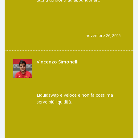
rapidamente la piattaforma; inoltre, la
durata media di visita di 2 min 29 sec
suggerisce una bassa fidelizzazione, il che
potrebbe essere mitigato con interfacce più
coinvolgenti.
novembre 26, 2025
Vincenzo Simonelli
Liquidswap è veloce e non fa costi ma
serve più liquidità.