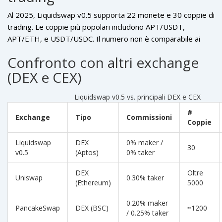
Al 2025, Liquidswap v0.5 supporta 22 monete e 30 coppie di
trading. Le coppie più popolari includono APT/USDT,
APT/ETH, e USDT/USDC. Il numero non è comparabile ai
migliaia di coppie di Uniswap, ma la focus su Aptos assicura
Confronto con altri exchange
liquidità più profonda per gli asset nativi.
(DEX e CEX)
Liquidswap v0.5 vs. principali DEX e CEX
#
Exchange
Tipo
Commissioni
Coppie
Liquidswap
DEX
0% maker /
30
v0.5
(Aptos)
0% taker
DEX
Oltre
Uniswap
0.30% taker
(Ethereum)
5000
0.20% maker
PancakeSwap
DEX (BSC)
≈1200
/ 0.25% taker