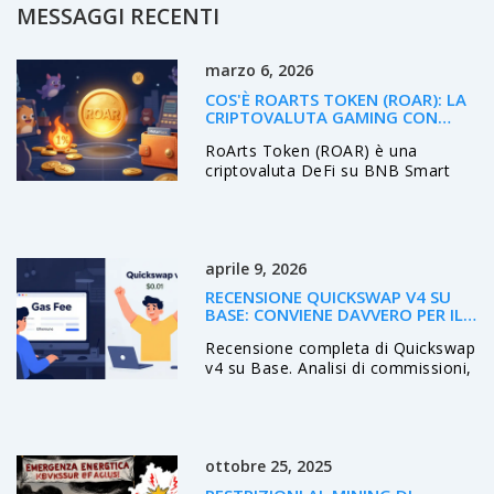
MESSAGGI RECENTI
marzo 6, 2026
COS'È ROARTS TOKEN (ROAR): LA
CRIPTOVALUTA GAMING CON
MECCANICHE DEFLAZIONISTICHE
RoArts Token (ROAR) è una
criptovaluta DeFi su BNB Smart
Chain con meccanismi
deflazionistici e utilità nel gaming
NFT. Ma con bassa liquidità, pochi
utenti e un futuro incerto, è un
aprile 9, 2026
asset ad altissimo rischio per
esperti.
RECENSIONE QUICKSWAP V4 SU
BASE: CONVIENE DAVVERO PER IL
TRADING DEFI?
Recensione completa di Quickswap
v4 su Base. Analisi di commissioni,
velocità, liquidità e l'integrazione
dell'AI StratEx per il trading DeFi.
ottobre 25, 2025