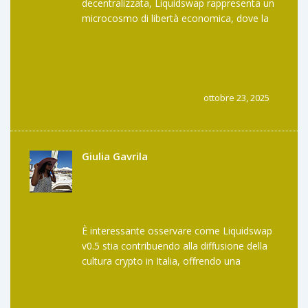
decentralizzata, Liquidswap rappresenta un
microcosmo di libertà economica, dove la
mancanza di commissioni simboleggia
l'abolizione di barriere artificiali. Tuttavia,
tale libertà è condizionata dall'integrità dei
contratti intelligenti, i quali devono essere
sottoposti a rigorosa verifica formale. Solo
ottobre 23, 2025
così l'utopia digitata potrà avvicinarsi alla
realtà concreta.
Giulia Gavrila
È interessante osservare come Liquidswap
v0.5 stia contribuendo alla diffusione della
cultura crypto in Italia, offrendo una
piattaforma accessibile ai neofiti. La
possibilità di collegare wallet come Petra o
Martian rende l'esperienza più intuitiva,