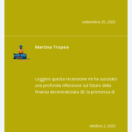
certificati; ciò consente una marginalità di
esecuzione pari a zero per maker e taker,
riducendo pertanto il costo opportunità
implicito nelle transazioni tradizionali.
settembre 25, 2025
Inoltre, il modello di governance
tokenizzata introduce meccanismi di
incentivo economico, i quali sono
orchestrati da algoritmi di distribuzione
Martina Tropea
basati su parametri di liquidità e volume di
scambio. La non‑custodia dei fondi è
garantita da protocolli di firma multi‑parti,
garantendo l'integrità crittografica
dell'asset. In conclusione, l'approccio
Leggere questa recensione mi ha suscitato
metodologico di Liquidswap evidenzia una
una profonda riflessione sul futuro della
sinergia tra scalabilità e sicurezza, sebbene
finanza decentralizzata 😢; la promessa di
la penetrazione di mercato rimanga limitata
zero commissioni è allettante, ma la
in fase embrionale.
sicurezza, soprattutto in un ecosistema
ancora giovane come Aptos, non può
essere sottovalutata 😟. La mancanza di
audit completo mi incombe come un'ombra
ottobre 2, 2025
costante, nonostante l'assenza di hack