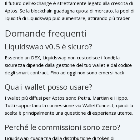
Il futuro dell'exchange è strettamente legato alla crescita di
Aptos. Se la blockchain guadagna quota di mercato, la pool di
liquidità di Liquidswap può aumentare, attirando più trader
grazie alle zero fee. Tuttavia, la concorrenza è in rapido
Domande frequenti
aumento: nuovi DEX basati su Aptos potrebbero offrire più
coppie o UI più intuitive. Il fattore chiave resterà la capacità
Liquidswap v0.5 è sicuro?
di mantenere la sicurezza non‑custodial e la trasparenza dei
contratti smart.
Essendo un DEX, Liquidswap non custodisce i fondi; la
sicurezza dipende dalla gestione del tuo wallet e dal codice
degli smart contract. Fino ad oggi non sono emersi hack
significativi, ma l'assenza di audit pubblico completo è una
Quali wallet posso usare?
cautela da tenere in considerazione.
I wallet più diffusi per Aptos sono Petra, Martian e Hippo.
Tutti supportano la connessione via WalletConnect, quindi la
scelta è principalmente una questione di esperienza utente.
Perché le commissioni sono zero?
Liquidswap guadagna dalla distribuzione di token di