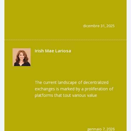
rete e monitorare il valore dei token di
governance prima di stendere tutta la
baracca.
dicembre 31, 2025
Irish Mae Lariosa
The current landscape of decentralized
exchanges is marked by a proliferation of
platforms that tout various value
propositions, yet few manage to sustain
user engagement over extended periods;
Liquidswap v0.5, while innovative in its
ambition to eliminate trading fees,
nevertheless suffers from a conspicuous
gennaio 7, 2026