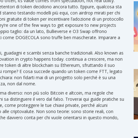
ften, its value comes from speculation, not real utility.
tentori di token decidono ancora tutto. Eppure, qualcosa sta
tanno testando modelli più equi, con airdrop mirati per chi
ioni gratuite di token per incentivare l’adozione di un protocollo
hey’re one of the few ways to get exposure to new projects
ppio taglio: da un lato, Bullieverse e O3 Swap offrono
ogetti come DOGECOLA sono truffe ben mascherate. Imparare a
ti, guadagni e scambi senza banche tradizionali
. Also known as
novation in crypto happens today.
continua a crescere, ma non
e token di altre blockchain su Ethereum, sfruttando il suo
 si rompe? E cosa succede quando un token come FTT, legato
 chiara: non fidarti mai di un progetto solo perché è su una
nza, non dal nome.
ma diverso: non più solo Bitcoin e altcoin, ma regole che
 sa distinguere il vero dal falso. Troverai qui guide pratiche su
e, come proteggere le tue chiavi private, perché alcuni
alle criptovalute. Non sono teorie: sono storie reali, con
che davvero conta per chi vuole orientarsi in questo mondo,