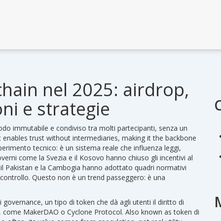
chain nel 2025: airdrop,
ni e strategie
odo immutabile e condiviso tra molti partecipanti, senza un
it enables trust without intermediaries, making it the backbone
erimento tecnico: è un sistema reale che influenza leggi,
rni come la Svezia e il Kosovo hanno chiuso gli incentivi al
e il Pakistan e la Cambogia hanno adottato quadri normativi
to controllo. Questo non è un trend passeggero: è una
i governance
,
un tipo di token che dà agli utenti il diritto di
zato, come MakerDAO o Cyclone Protocol
. Also known as
token di