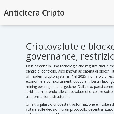
Anticitera Cripto
Criptovalute e block
governance, restrizio
La
blockchain
,
una tecnologia che registra dati in m
centro di controllo
. Also known as
catena di blocchi
, 
of modern crypto systems.
Nel 2025, non è più un’esp
economie e comportamenti quotidiani. Da un lato, gove
mining per ragioni energetiche. Dall’altro, paesi com
ibridi, permettendo alle criptovalute di circolare sot
trasformazione strutturale.
Un altro pilastro di questa trasformazione è il
token d
votare sulle decisioni di un protocollo decentraliz