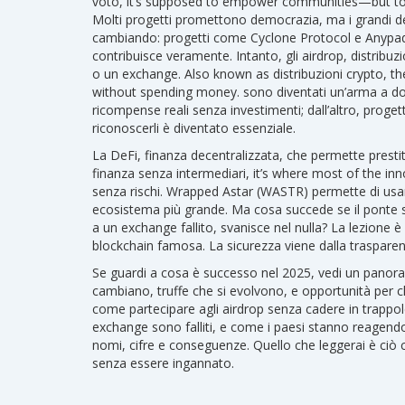
voto
, it’s supposed to empower communities—but too o
Molti progetti promettono democrazia, ma i grandi de
cambiando: progetti come Cyclone Protocol e Anypad s
contribuisce veramente. Intanto, gli
airdrop
,
distribuz
o un exchange
. Also known as
distribuzioni crypto
, t
without spending money.
sono diventati un’arma a do
ricompense reali senza investimenti; dall’altro, pr
riconoscerli è diventato essenziale.
La
DeFi
,
finanza decentralizzata, che permette presti
finanza senza intermediari
, it’s where most of the in
senza rischi. Wrapped Astar (WASTR) permette di usar
ecosistema più grande. Ma cosa succede se il ponte
a un exchange fallito, svanisce nel nulla? La lezione è
blockchain famosa. La sicurezza viene dalla traspare
Se guardi a cosa è successo nel 2025, vedi un panora
cambiano, truffe che si evolvono, e opportunità per chi
come partecipare agli airdrop senza cadere in trappol
exchange sono falliti, e come i paesi stanno reagendo 
nomi, cifre e conseguenze. Quello che leggerai è ciò 
senza essere ingannato.