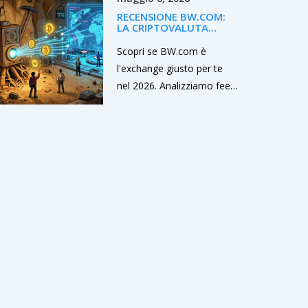
RECENSIONE BW.COM:
LA CRIPTOVALUTA
EXCHANGE È SICURA E
CONVIENE NEL 2026?
Scopri se BW.com è
l'exchange giusto per te
nel 2026. Analizziamo fee,
sicurezza, limiti geografici
e vantaggi unici derivanti
dalla sua storia di mining
pool.