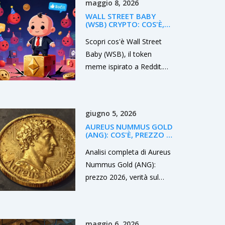
maggio 8, 2026
restrizioni normative.
WALL STREET BABY
(WSB) CRYPTO: COS'È,
PREZZI E RISCHI DEL
TOKEN MEME
Scopri cos'è Wall Street
Baby (WSB), il token
meme ispirato a Reddit.
Analisi prezzi, rischi di
sicurezza, offerta di 100
trilioni e perché la liquidità
giugno 5, 2026
frammentata rende questo
AUREUS NUMMUS GOLD
investimento ad altissimo
(ANG): COS'È, PREZZO E
rischio nel 2026.
VERITÀ SUL PROGETTO
Analisi completa di Aureus
Nummus Gold (ANG):
prezzo 2026, verità sul
supporto oro e rischi legati
alla bassa liquidità.
maggio 6, 2026