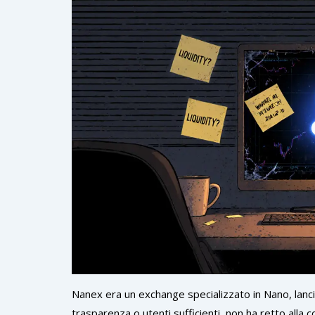
Nanex era un exchange specializzato in Nano, lanc
trasparenza o utenti sufficienti, non ha retto all