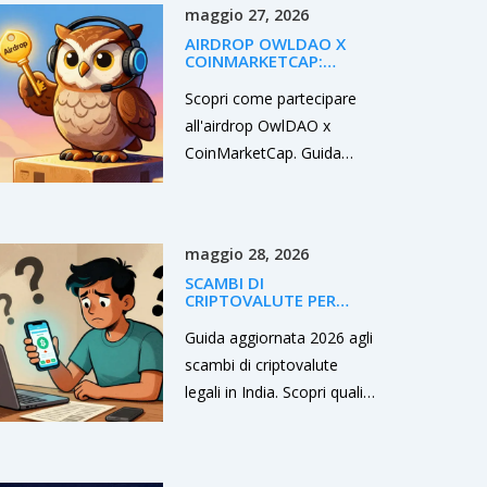
maggio 27, 2026
AIRDROP OWLDAO X
COINMARKETCAP:
GUIDA COMPLETA,
REGOLE E PREZZI OWL
Scopri come partecipare
all'airdrop OwlDAO x
CoinMarketCap. Guida
passo-passo, regole,
valore attuale del token
OWL e consigli per evitare
maggio 28, 2026
truffe.
SCAMBI DI
CRIPTOVALUTE PER
CITTADINI INDIANI:
ELENCO COMPLETO E
Guida aggiornata 2026 agli
GUIDE AI LIMITI
scambi di criptovalute
legali in India. Scopri quali
piattaforme accettano
cittadini indiani, le tasse da
pagare e come superare le